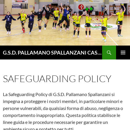
Vai
al
contenuto
Cerca
G.S.D. PALLAMANO SPALLANZANI CASALGRANDE
MENU
PRINCI
SAFEGUARDING POLICY
La Safeguarding Policy di G.S.D. Pallamano Spallanzani si
impegna a proteggere i nostri membri, in particolare minori e
persone vulnerabili, da qualsiasi forma di abuso, negligenza o
comportamento inappropriato. Questa politica stabilisce le
linee guida e le procedure necessarie per garantire un
ambiente sicuro e protetto per tutti.