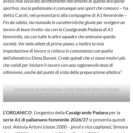
avevo mai lavorato direttamente nell’ambito di questa disciplina
sportiva, ma la pallamano è comunque uno sport che conosco
– ha
detto Caroli, nel presentarsi alla compagine di A1 femminile –
Fin da sùbito, sto notando le caratteristiche giuste per svolgere un
lavoro di buon livello: sia con la Casalgrande Padana di A1
femminile, sia con tutte le altre squadre che animano questa
società. Voi siete atlete di primo piano, e inoltre la mia
impostazione di lavoro si colloca in consonanza con quella
dell’allenatrice Elena Barani. Credo quindi che vi siano motivi più
che validi per iniziare il lavoro con una ragionevole dose di
ottimismo, anche dal punto di vista della preparazione atletica”.
Due pratesi, ma ormai di casa al pala Keope: da sinistra il terzino
biancorosso Charity Iyamu e l’ala/centrale Margherita Rossi
L’ORGANICO.
L’organico della
Casalgrande Padana
per la
serie A1 di pallamano femminile 2026/27
si presenta quindi
così: Alessia Artoni
(classe 2000 – pivot e vice capitana)
, Simona