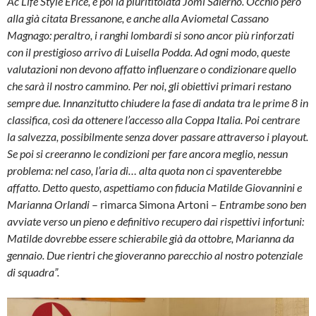
Ac Life Style Erice, e poi la plurititolata Jomi Salerno. Occhio però
alla già citata Bressanone, e anche alla Aviometal Cassano
Magnago: peraltro, i ranghi lombardi si sono ancor più rinforzati
con il prestigioso arrivo di Luisella Podda. Ad ogni modo, queste
valutazioni non devono affatto influenzare o condizionare quello
che sarà il nostro cammino. Per noi, gli obiettivi primari restano
sempre due. Innanzitutto chiudere la fase di andata tra le prime 8 in
classifica, così da ottenere l’accesso alla Coppa Italia. Poi centrare
la salvezza, possibilmente senza dover passare attraverso i playout.
Se poi si creeranno le condizioni per fare ancora meglio, nessun
problema: nel caso, l’aria di… alta quota non ci spaventerebbe
affatto. Detto questo, aspettiamo con fiducia Matilde Giovannini e
Marianna Orlandi
– rimarca Simona Artoni –
Entrambe sono ben
avviate verso un pieno e definitivo recupero dai rispettivi infortuni:
Matilde dovrebbe essere schierabile già da ottobre, Marianna da
gennaio. Due rientri che gioveranno parecchio al nostro potenziale
di squadra”.