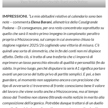
Elena Barani, allenatrice della Casalgrande Padana
IMPRESSIONI.
“Le mie abitudini relative al calendario sono ben
note
– commenta
Elena Barani
, allenatrice della Casalgrande
Padana – Di conseguenza, per ora resto concentrata soprattutto su
quello che sarà il nostro primo impegno in campionato: peraltro
proprio a Mezzocorona, sul campo in cui avevamo chiuso la
stagione regolare 2025/26 cogliendo una vittoria di misura. C’è
quindi una sorta di simmetria, che in fin dei conti non mi dispiace
affatto. Detto ciò, si tratta di una trasferta che ci imporrà di
esprimere un tasso parecchio elevato di qualità e personalità: fin da
sùbito. In primo luogo, perchè disputare la serie A1 significa portare
avanti un percorso del tutto privo di partite semplici. E poi, a ben
guardare, al momento non sappiamo ancora con precisione che
tipo di avversarie ci troveremo di fronte: conosciamo bene il valore
del lavoro che viene svolto anche a Mezzocorona, ma al tempo
stesso dal Trentino non stanno filtrando molte notizie in merito alla
composizione dell’organico. Potrebbe dunque trattarsi di un duello