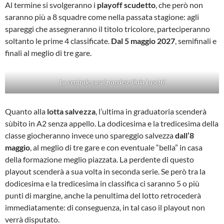
Al termine si svolgeranno i
playoff scudetto
, che però non
saranno più a 8 squadre come nella passata stagione: agli
spareggi che assegneranno il titolo tricolore, parteciperanno
soltanto le prime 4 classificate.
Dal 5 maggio 2027
, semifinali e
finali al meglio di tre gare.
La centrale casalgrandese Gaia Lusetti
Quanto alla
lotta salvezza
, l’ultima in graduatoria scenderà
sùbito in A2 senza appello. La dodicesima e la tredicesima della
classe giocheranno invece uno spareggio salvezza
dall’8
maggio
, al meglio di tre gare e con eventuale “bella” in casa
della formazione meglio piazzata. La perdente di questo
playout scenderà a sua volta in seconda serie. Se però tra la
dodicesima e la tredicesima in classifica ci saranno 5 o più
punti di margine, anche la penultima del lotto retrocederà
immediatamente: di conseguenza, in tal caso il playout non
verrà disputato.