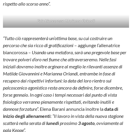
rispetto allo scorso anno”.
L’ala biancorossa Marianna Orlandi
“Tutto ciò rappresenterà un’ottima base, su cui costruire un
percorso che sia ricco di gratificazioni
– aggiunge l’allenatrice
biancorossa –
Usando una metafora, sarà una pregevole base per
trovare polveri d’oro nel fiume che attraverseremo. Nelle fasi
iniziali dovremo inoltre arginare al meglio le rilevanti assenze di
Matilde Giovannini e Marianna Orlandi, entrambe in fase di
recupero dai rispettivi infortuni: la data del loro rientro sul
palcoscenico agonistico resta ancora da definire, forse dicembre,
forse gennaio. In ogni caso i tempi necessari dal punto di vista
fisiologico verranno pienamente rispettati, evitando inutili e
dannose forzature”.
Elena Barani annuncia inoltre la
data di
inizio degli allenamenti
:
“Il lavoro in vista della nuova stagione
scatterà nella serata di
lunedì
prossimo
3 agosto
, ovviamente al
pala Keope”.