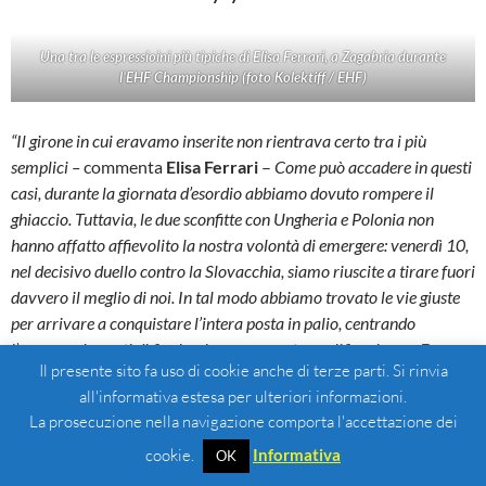
Una tra le espressioini più tipiche di Elisa Ferrari, a Zagabria durante
l’EHF Championship (foto Kolektiff / EHF)
“Il girone in cui eravamo inserite non rientrava certo tra i più
semplici –
commenta
Elisa Ferrari
–
Come può accadere in questi
casi, durante la giornata d’esordio abbiamo dovuto rompere il
ghiaccio. Tuttavia, le due sconfitte con Ungheria e Polonia non
hanno affatto affievolito la nostra volontà di emergere: venerdì 10,
nel decisivo duello contro la Slovacchia, siamo riuscite a tirare fuori
davvero il meglio di noi. In tal modo abbiamo trovato le vie giuste
per arrivare a conquistare l’intera posta in palio, centrando
l’accesso ai quarti di finale e la conseguente qualificazione a Euro
Il presente sito fa uso di cookie anche di terze parti. Si rinvia
2027. Nel duello con le slovacche siamo state capaci di evidenziare
all'informativa estesa per ulteriori informazioni.
un gioco filante e maturo: in più durante la gara nei nostri occhi si
La prosecuzione nella navigazione comporta l'accettazione dei
leggeva ben chiara la dimensione del divertimento, e ciò ha avuto
un ruolo altrettanto rilevante nel condurci al successo”.
cookie.
Informativa
OK