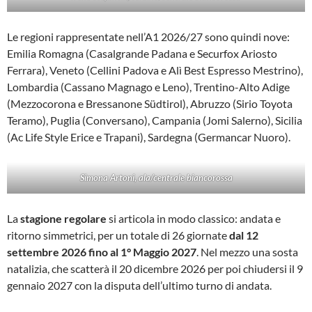
Le regioni rappresentate nell’A1 2026/27 sono quindi nove:
Emilia Romagna (Casalgrande Padana e Securfox Ariosto
Ferrara), Veneto (Cellini Padova e Alì Best Espresso Mestrino),
Lombardia (Cassano Magnago e Leno), Trentino-Alto Adige
(Mezzocorona e Bressanone Südtirol), Abruzzo (Sirio Toyota
Teramo), Puglia (Conversano), Campania (Jomi Salerno), Sicilia
(Ac Life Style Erice e Trapani), Sardegna (Germancar Nuoro).
Simona Artoni, ala/centrale biancorossa
La
stagione regolare
si articola in modo classico: andata e
ritorno simmetrici, per un totale di 26 giornate
dal 12
settembre 2026 fino al 1° Maggio 2027
. Nel mezzo una sosta
natalizia, che scatterà il 20 dicembre 2026 per poi chiudersi il 9
gennaio 2027 con la disputa dell’ultimo turno di andata.