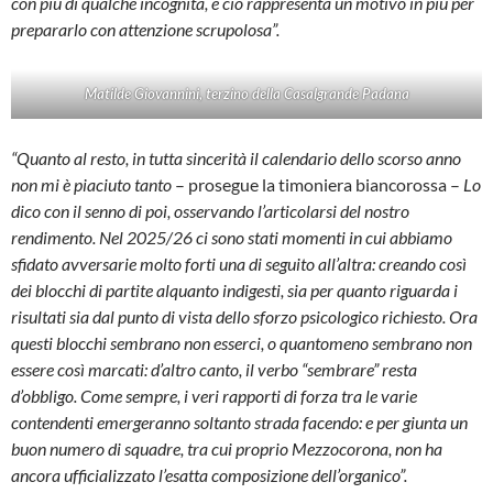
con più di qualche incognita, e ciò rappresenta un motivo in più per
prepararlo con attenzione scrupolosa”.
Matilde Giovannini, terzino della Casalgrande Padana
“Quanto al resto, in tutta sincerità il calendario dello scorso anno
non mi è piaciuto tanto
– prosegue la timoniera biancorossa –
Lo
dico con il senno di poi, osservando l’articolarsi del nostro
rendimento. Nel 2025/26 ci sono stati momenti in cui abbiamo
sfidato avversarie molto forti una di seguito all’altra: creando così
dei blocchi di partite alquanto indigesti, sia per quanto riguarda i
risultati sia dal punto di vista dello sforzo psicologico richiesto. Ora
questi blocchi sembrano non esserci, o quantomeno sembrano non
essere così marcati: d’altro canto, il verbo “sembrare” resta
d’obbligo. Come sempre, i veri rapporti di forza tra le varie
contendenti emergeranno soltanto strada facendo: e per giunta un
buon numero di squadre, tra cui proprio Mezzocorona, non ha
ancora ufficializzato l’esatta composizione dell’organico”.