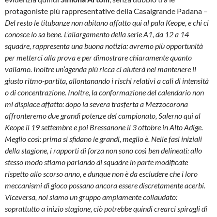
protagoniste più rappresentative della Casalgrande Padana –
Del resto le titubanze non abitano affatto qui al pala Keope, e chi ci
conosce lo sa bene. L’allargamento della serie A1, da 12 a 14
squadre, rappresenta una buona notizia: avremo più opportunità
per metterci alla prova e per dimostrare chiaramente quanto
valiamo. Inoltre un’agenda più ricca ci aiuterà nel mantenere il
giusto ritmo-partita, allontanando i rischi relativi a cali di intensità
o di concentrazione. Inoltre, la conformazione del calendario non
mi dispiace affatto: dopo la severa trasferta a Mezzocorona
affronteremo due grandi potenze del campionato, Salerno qui al
Keope il 19 settembre e poi Bressanone il 3 ottobre in Alto Adige.
Meglio così: prima si sfidano le grandi, meglio è. Nelle fasi iniziali
della stagione, i rapporti di forza non sono così ben delineati: allo
stesso modo stiamo parlando di squadre in parte modificate
rispetto allo scorso anno, e dunque non è da escludere che i loro
meccanismi di gioco possano ancora essere discretamente acerbi.
Viceversa, noi siamo un gruppo ampiamente collaudato:
soprattutto a inizio stagione, ciò potrebbe quindi crearci spiragli di