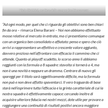
Viola Giubbini, portiere della compagine biancorossa
“Ad ogni modo, per quel che ci riguarda gli obiettivi sono ben chiari
fin da ora
– rimarca Elena Barani –
Noi non abbiamo effettuato
mosse relative al mercato in entrata, ma ci presentiamo comunque
con un organico ben consolidato e affiatato: penso e spero che ciò
arrivi a rappresentare un effettivo e crescente valore aggiunto,
davvero prezioso nell’affrontare con efficacia il cammino che ci
attende. Quanto ai playoff scudetto, lo scorso anno li abbiamo
raggiunti con la formula a 8 squadre: stavolta si tornerà a 4, ma
non è una novità e neppure un dramma. Centrare di nuovo gli
spareggi per il titolo sarà oggettivamente difficile, ma la formula
non può e non deve affatto spaventarci. Il vero traguardo di base
starà nell’esprimere tutta l’efficacia e la grinta caratteriale di cui la
nostra squadra è effettivamente capace: cercando inoltre di
acquisire ulteriore fiducia nei nostri mezzi, dote utile per provare a
raggiungere una continuità di risultati positivi ancora maggiore