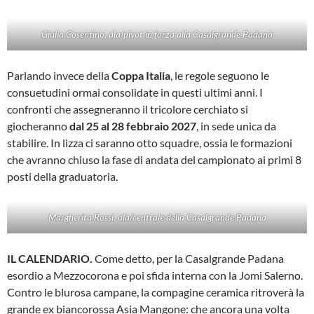
Giulia Cosentino, ala/pivot in forza alla Casalgrande Padana
Parlando invece della
Coppa Italia
, le regole seguono le
consuetudini ormai consolidate in questi ultimi anni. I
confronti che assegneranno il tricolore cerchiato si
giocheranno
dal 25 al 28 febbraio 2027
, in sede unica da
stabilire. In lizza ci saranno otto squadre, ossia le formazioni
che avranno chiuso la fase di andata del campionato ai primi 8
posti della graduatoria.
Margherita Rossi, ala/centrale della Casalgrande Padana
IL CALENDARIO.
Come detto, per la Casalgrande Padana
esordio a Mezzocorona e poi sfida interna con la Jomi Salerno.
Contro le blurosa campane, la compagine ceramica ritroverà la
grande ex biancorossa Asia Mangone: che ancora una volta