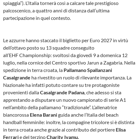
spiaggia”). L’Italia tornerà così a calcare tale prestigioso
palcoscenico, a quattro anni di distanza dall’ultima
partecipazione in quel contesto.
Le azzurre hanno staccato il biglietto per Euro 2027 in virtù
dell’ottavo posto su 13 squadre conseguito
all’EHF Championship: svoltosi da giovedì 9 a domenica 12
luglio, nella cornice del Centro sportivo Jarun a Zagabria. Nella
spedizione in terra croata, la
Pallamano Spallanzani
Casalgrande
ha rivestito un ruolo di rilevante importanza. La
Nazionale ha infatti potuto contare su tre protagoniste
provenienti dalla
Casalgrande Padana
, che adesso si sta
apprestando a disputare un nuovo campionato di serie A1
nell’ambito della pallamano “tradizionale”. L’allenatrice
biancorossa
Elena Barani
guida anche l’Italia del beach
handball femminile: inoltre, la compagine tricolore si è distinta
in terra croata anche grazie al contributo del portiere
Elisa
Ferrari
e del terzino
Charity Iyamu.