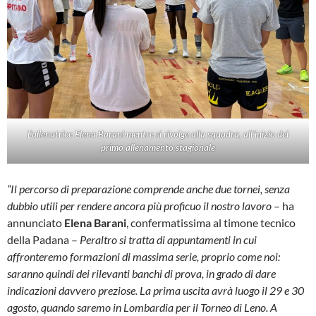
L’allenatrice Elena Barani mentre si rivolge alla squadra, all’inizio del
primo allenamento stagionale
“Il percorso di preparazione comprende anche due tornei, senza
dubbio utili per rendere ancora più proficuo il nostro lavoro
– ha
annunciato
Elena Barani
, confermatissima al timone tecnico
della Padana –
Peraltro si tratta di appuntamenti in cui
affronteremo formazioni di massima serie, proprio come noi:
saranno quindi dei rilevanti banchi di prova, in grado di dare
indicazioni davvero preziose. La prima uscita avrà luogo il 29 e 30
agosto, quando saremo in Lombardia per il Torneo di Leno. A