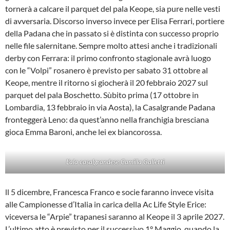
tornerà a calcare il parquet del pala Keope, sia pure nelle vesti
di avversaria. Discorso inverso invece per Elisa Ferrari, portiere
della Padana che in passato si è distinta con successo proprio
nelle file salernitane. Sempre molto attesi anche i tradizionali
derby con Ferrara: il primo confronto stagionale avrà luogo
con le “Volpi” rosanero è previsto per sabato 31 ottobre al
Keope, mentre il ritorno si giocherà il 20 febbraio 2027 sul
parquet del pala Boschetto. Sùbito prima (17 ottobre in
Lombardia, 13 febbraio in via Aosta), la Casalgrande Padana
fronteggerà Leno: da quest’anno nella franchigia bresciana
gioca Emma Baroni, anche lei ex biancorossa.
L’ala casalgrandese Camilla Galletti
ll 5 dicembre, Francesca Franco e socie faranno invece visita
alle Campionesse d’Italia in carica della Ac Life Style Erice:
viceversa le “Arpie” trapanesi saranno al Keope il 3 aprile 2027.
L’ultimo atto è previsto per il successivo 1° Maggio, quando la