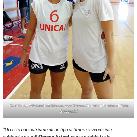
Da sinistra, l’ala/centrale biancorossa Simona Artoni e il terzino Matilde
Giovannini
“Di certo non nutriamo alcun tipo di timore reverenziale
–
evidenzia quindi
Simona Artoni
, senza dubbio tra le