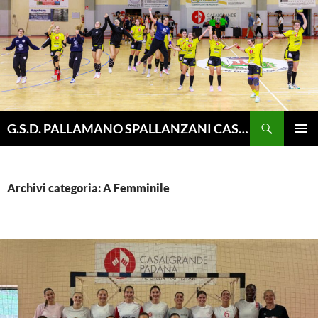
Vai
al
contenuto
Cerca
G.S.D. PALLAMANO SPALLANZANI CASALGRANDE
MENU
PRINCI
Archivi categoria: A Femminile