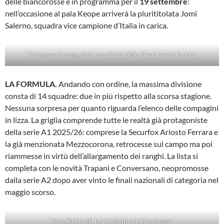
delle biancorosse è in programma per il
19 settembre
:
nell’occasione al pala Keope arriverà la plurititolata Jomi
Salerno, squadra vice campione d’Italia in carica.
Francesca Franco, pivot e capitana della Casalgrande Padana
LA FORMULA.
Andando con ordine, la massima divisione
consta di 14 squadre: due in più rispetto alla scorsa stagione.
Nessuna sorpresa per quanto riguarda l’elenco delle compagini
in lizza. La griglia comprende tutte le realtà già protagoniste
della serie A1 2025/26: comprese la Securfox Ariosto Ferrara e
la già menzionata Mezzocorona, retrocesse sul campo ma poi
riammesse in virtù dell’allargamento dei ranghi. La lista si
completa con le novità Trapani e Conversano, neopromosse
dalla serie A2 dopo aver vinto le finali nazionali di categoria nel
maggio scorso.
Irene Stefanelli, terzino/centrale biancorossa