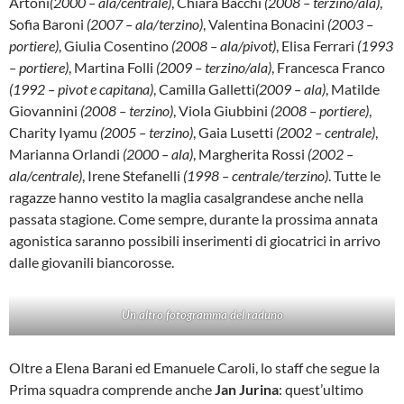
Artoni
(2000 – ala/centrale)
, Chiara Bacchi
(2008 – terzino/ala)
,
Sofia Baroni
(2007 – ala/terzino)
, Valentina Bonacini
(2003 –
portiere)
, Giulia Cosentino
(2008 – ala/pivot)
, Elisa Ferrari
(1993
– portiere)
, Martina Folli
(2009 – terzino/ala)
, Francesca Franco
(1992 – pivot e capitana)
, Camilla Galletti
(2009 – ala)
, Matilde
Giovannini
(2008 – terzino)
, Viola Giubbini
(2008 – portiere)
,
Charity Iyamu
(2005 – terzino)
, Gaia Lusetti
(2002 – centrale)
,
Marianna Orlandi
(2000 – ala)
, Margherita Rossi
(2002 –
ala/centrale)
, Irene Stefanelli
(1998 – centrale/terzino)
. Tutte le
ragazze hanno vestito la maglia casalgrandese anche nella
passata stagione. Come sempre, durante la prossima annata
agonistica saranno possibili inserimenti di giocatrici in arrivo
dalle giovanili biancorosse.
Un altro fotogramma del raduno
Oltre a Elena Barani ed Emanuele Caroli, lo staff che segue la
Prima squadra comprende anche
Jan Jurina
: quest’ultimo