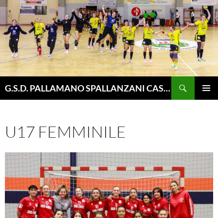
Vai
al
contenuto
Cerca
G.S.D. PALLAMANO SPALLANZANI CASALGRANDE
MENU
PRINCI
U17 FEMMINILE