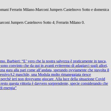
domani Ferrarin Milano-Marconi Jumpers Castelnovo Sotto e domenica
rconi Jumpers Castelnovo Sotto 4; Ferrarin Milano 0.
mo. Barbieri: “E’ vero che la nostra salvezza è praticamente in tasca,
sono convinto che da qui in avanti eviteremo di adagiarci sugli allori,
una gara alla pari come all’andata, sperando ovviamente che stavolta il
cessivo
A2 maschile, una Modula molto rimaneggiata riesce
 perchè ieri non dovevamo giocare. Alla luce della situazione Covid
il resto questa vittoria è davvero sorprendente, specie considerando che
 di energia”