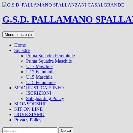
Vai
al
contenuto
G.S.D. PALLAMANO SPALL
Cerca
Menu principale
Home
Squadre
Prima Squadra Femminile
Prima Squadra Maschile
U17 Maschile
U17 Femminile
U15 Maschile
U15 Femminile
MODULISTICA E INFO
ISCRIZIONI
Safeguarding Policy
SPONSORSHIP
KIT ON LINE
DOVE SIAMO
Privacy Policy
Ricerca