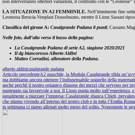
non interverranno ulteriori variazioni, il confronto con le “Leonesse”
LA SITUAZIONE IN A2 FEMMINILE.
Nell’imminente fine setti
Leonessa Brescia-Venplast Dossobuono, mentre il Lions Sassari ripos
Classifica del girone A:
Casalgrande Padana 8 punti
; Cassano Magn
Nelle foto, dall’alto verso il basso della pagina:
La Casalgrande Padana di serie A2, stagione 2020/2021
Il dg biancorosso Alberto Aldini
Matteo Corradini, allenatore della Padana.
alberto aldini
casalgrande padana
Navigazione
Articolo precedente
A2 maschile, la Modula Casalgrande sfida un’avversa
ma dobbiamo ancora ottenere l’indispensabile suggello della matematica
articolo
anche perchè il nostro organico dispone dei mezzi che servono per prov
punteggio sia favorevole a noi. Il Lions punta molto sull’esperienza, e 
ugualmente a piazzare l’impresa: Casalgrande sbanca Chieti, prevalen
che stiamo vivendo all’interno del nostro club e in tutta l’Emilia Romag
in settimana ci siamo allenati molto meno del solito. Nonostante le pesa