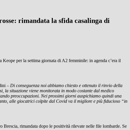
osse: rimandata la sfida casalinga di
 Keope per la settima giornata di A2 femminile: in agenda c’era il
dini
– Di conseguenza noi abbiamo chiesto e ottenuto il rinvio della
casi, la situazione viene monitorata in modo costante dal medico
estando preoccupazioni. Nei prossimi giorni auspichiamo quindi una
nto, alle giocatrici colpite dal Covid va il migliore e più fiducioso “in
ro Brescia, rimandata dopo le positività rilevate nelle file lombarde. Se