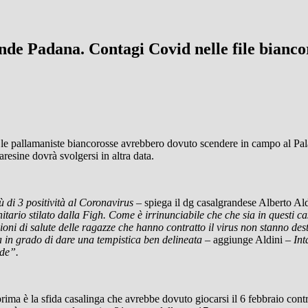
nde Padana. Contagi Covid nelle file biancor
 le pallamaniste biancorosse avrebbero dovuto scendere in campo al Pala
resine dovrà svolgersi in altra data.
ù di 3 positività al Coronavirus –
spiega il dg casalgrandese Alberto Al
anitario stilato dalla Figh. Come è irrinunciabile che che sia in questi 
oni di salute delle ragazze che hanno contratto il virus non stanno d
 in grado di dare una tempistica ben delineata –
aggiunge Aldini
– Inta
nde”.
 prima è la sfida casalinga che avrebbe dovuto giocarsi il 6 febbraio cont