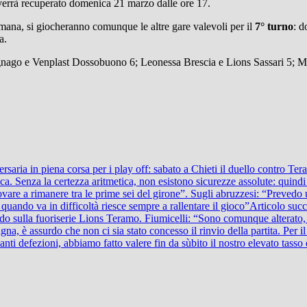
 verrà recuperato domenica 21 marzo dalle ore 17.
mana, si giocheranno comunque le altre gare valevoli per il
7° turno
: 
a.
ago e Venplast Dossobuono 6; Leonessa Brescia e Lions Sassari 5; Ma
ria in piena corsa per i play off: sabato a Chieti il duello contro Tera
. Senza la certezza aritmetica, non esistono sicurezze assolute: quindi 
are a rimanere tra le prime sei del girone”. Sugli abruzzesi: “Prevedo 
quando va in difficoltà riesce sempre a rallentare il gioco”
Articolo suc
do sulla fuoriserie Lions Teramo. Fiumicelli: “Sono comunque alterato,
na, è assurdo che non ci sia stato concesso il rinvio della partita. Per 
nti defezioni, abbiamo fatto valere fin da sùbito il nostro elevato tasso