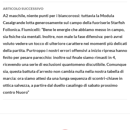
ARTICOLO SUCCESSIVO
A2 maschile, niente punti per i biancorossi: tuttavia la Modula
Casalgrande lotta generosamente sul campo della fuoriserie Starfish
Follonica. Fiumicelli: “Bene le energie che abbiamo messo in campo,
sia fisiche sia mentali. Inoltre, non male la fase difensiva: però avrei
voluto vedere un tocco di ulteriore carattere nei momenti più delicati
della partita. Purtroppo i nostri errori offensivi a inizio ripresa hanno
finito per pesare parecchio: inoltre sul finale siamo rimasti in 4,
ricevendo una serie di esclusioni quantomeno discutibile. Comunque
sia, questa battuta d’arresto non cambia nulla nella nostra tabella di
marcia: ora siamo attesi da una lunga sequenza di scontri-chiave in
ottica salvezza, a partire dal duello casalingo di sabato prossimo
contro Nuoro”