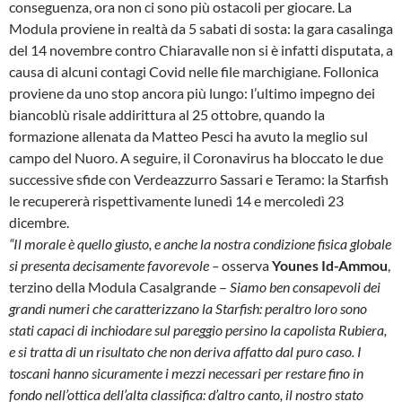
conseguenza, ora non ci sono più ostacoli per giocare. La
Modula proviene in realtà da 5 sabati di sosta: la gara casalinga
del 14 novembre contro Chiaravalle non si è infatti disputata, a
causa di alcuni contagi Covid nelle file marchigiane. Follonica
proviene da uno stop ancora più lungo: l’ultimo impegno dei
biancoblù risale addirittura al 25 ottobre, quando la
formazione allenata da Matteo Pesci ha avuto la meglio sul
campo del Nuoro. A seguire, il Coronavirus ha bloccato le due
successive sfide con Verdeazzurro Sassari e Teramo: la Starfish
le recupererà rispettivamente lunedì 14 e mercoledì 23
dicembre.
“Il morale è quello giusto, e anche la nostra condizione fisica globale
si presenta decisamente favorevole –
osserva
Younes Id-Ammou
,
terzino della Modula Casalgrande –
Siamo ben consapevoli dei
grandi numeri che caratterizzano la Starfish: peraltro loro sono
stati capaci di inchiodare sul pareggio persino la capolista Rubiera,
e si tratta di un risultato che non deriva affatto dal puro caso. I
toscani hanno sicuramente i mezzi necessari per restare fino in
fondo nell’ottica dell’alta classifica: d’altro canto, il nostro stato