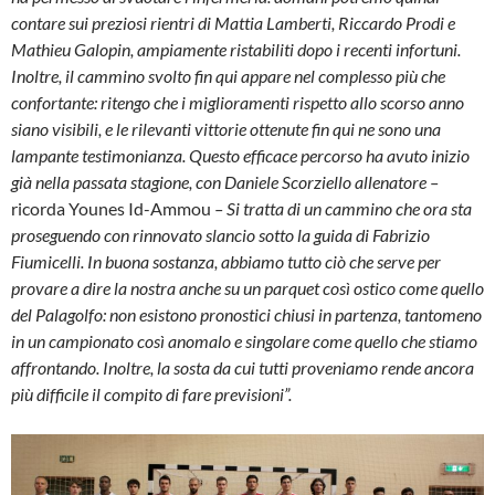
contare sui preziosi rientri di Mattia Lamberti, Riccardo Prodi e
Mathieu Galopin, ampiamente ristabiliti dopo i recenti infortuni.
Inoltre, il cammino svolto fin qui appare nel complesso più che
confortante: ritengo che i miglioramenti rispetto allo scorso anno
siano visibili, e le rilevanti vittorie ottenute fin qui ne sono una
lampante testimonianza. Questo efficace percorso ha avuto inizio
già nella passata stagione, con Daniele Scorziello allenatore –
ricorda Younes Id-Ammou
– Si tratta di un cammino che ora sta
proseguendo con rinnovato slancio sotto la guida di Fabrizio
Fiumicelli. In buona sostanza, abbiamo tutto ciò che serve per
provare a dire la nostra anche su un parquet così ostico come quello
del Palagolfo: non esistono pronostici chiusi in partenza, tantomeno
in un campionato così anomalo e singolare come quello che stiamo
affrontando. Inoltre, la sosta da cui tutti proveniamo rende ancora
più difficile il compito di fare previsioni”.