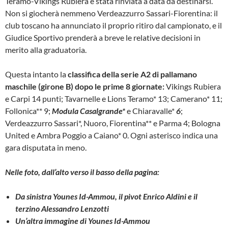
Teramo-Vikings Rubiera è stata rinviata a data da destinarsi.
Non si giocherà nemmeno Verdeazzurro Sassari-Fiorentina: il
club toscano ha annunciato il proprio ritiro dal campionato, e il
Giudice Sportivo prenderà a breve le relative decisioni in
merito alla graduatoria.
Questa intanto la
classifica della serie A2 di pallamano
maschile (girone B) dopo le prime 8 giornate:
Vikings Rubiera
e Carpi 14 punti; Tavarnelle e Lions Teramo* 13; Camerano* 11;
Follonica** 9;
Modula Casalgrande*
e Chiaravalle*
6
;
Verdeazzurro Sassari*, Nuoro, Fiorentina** e Parma 4; Bologna
United e Ambra Poggio a Caiano* 0. Ogni asterisco indica una
gara disputata in meno.
Nelle foto, dall’alto verso il basso della pagina:
Da sinistra Younes Id-Ammou, il pivot Enrico Aldini e il
terzino Alessandro Lenzotti
Un’altra immagine di Younes Id-Ammou