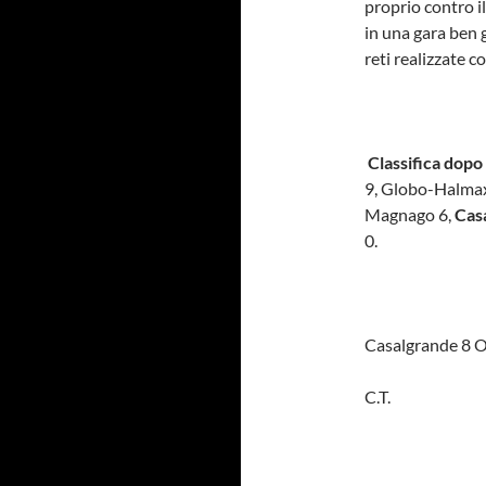
proprio contro il
in una gara ben g
reti realizzate c
Classifica dopo 
9, Globo-Halmax
Magnago 6,
Cas
0.
Casalgrande 8 
C.T.