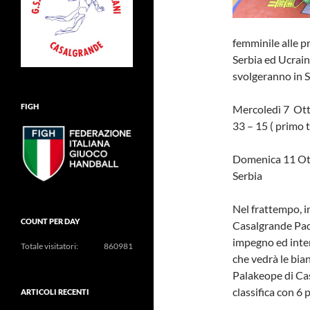
femminile alle pr
Serbia ed Ucrain
svolgeranno in S
FIGH
Mercoledì 7 Otto
33 – 15 ( primo 
Domenica 11 Otto
Serbia
Nel frattempo, i
COUNT PER DAY
Casalgrande Pada
impegno ed inten
Totale visitatori:
860981
che vedrà le bia
Palakeope di Ca
classifica con 6 
ARTICOLI RECENTI