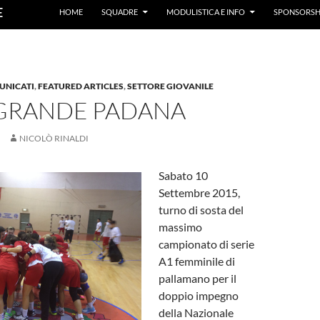
E
HOME
SQUADRE
MODULISTICA E INFO
SPONSORSH
UNICATI
,
FEATURED ARTICLES
,
SETTORE GIOVANILE
GRANDE PADANA
NICOLÒ RINALDI
Sabato 10
Settembre 2015,
turno di sosta del
massimo
campionato di serie
A1 femminile di
pallamano per il
doppio impegno
della Nazionale