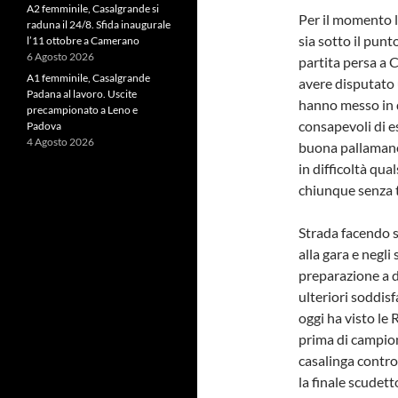
A2 femminile, Casalgrande si
Per il momento l
raduna il 24/8. Sfida inaugurale
sia sotto il punt
l’11 ottobre a Camerano
6 Agosto 2026
partita persa a 
A1 femminile, Casalgrande
avere disputato 
Padana al lavoro. Uscite
hanno messo in d
precampionato a Leno e
consapevoli di e
Padova
4 Agosto 2026
buona pallamano 
in difficoltà qua
chiunque senza t
Strada facendo s
alla gara e negli
preparazione a 
ulteriori soddisf
oggi ha visto le
prima di campion
casalinga contro
la finale scudet