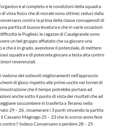
’organico è al completo e le condizioni della squadra
o di vista fisico che di morale sono ottime; reduci dalla
Conversano contro la prima della classe consapevoli di
una partita di buona levatura e che in varie occasioni
ifficoltà le Pugliesi, le ragazze di Casalgrande sono
ssere un bel gruppo affiatato che sa giocare una
e che è in grado, avendone il potenziale, di mettere
lsiasi squadra e di potersela giocare a testa alta contro
imori reverenziali.
i vedono dei notevoli miglioramenti nell’approccio
 schemi di gioco rispetto alle prime uscite nei tornei di
dimostrazione che il tempo potrebbe portare ad
azioni anche sotto il punto di vista dei risultati che ad
 Reggiane soccombere in trasferta a Teramo nella
ato 29 – 26 , incamerare i 3 punti vincendo la partita
 il Cassano Magnago 25 – 23 che lo scorso anno fece
to contro l’ Indeco Conversano e perdere 28 – 25