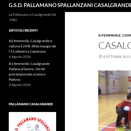
Cerca
G.S.D. PALLAMANO SPALLANZANI CASALGRAND
La Pallamano a Casalgrande dal
1982
ARTICOLI RECENTI
A FEMMINILE
,
COM
A2 femminile, Casalgrande si
CASAL
raduna il 24/8. Sfida inaugurale
l’11 ottobre a Camerano
6 Agosto 2026
8 OTTOBRE 2015
A1 femminile, Casalgrande
Padana al lavoro. Uscite
precampionato a Leno e
Padova
4 Agosto 2026
PALLAMANO CASALGRANDE