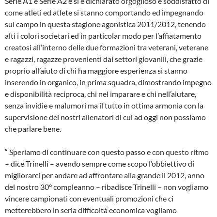
Serie A1 e Serie A2 e si è dichiarato orgoglioso e soddisfatto di
come atleti ed atlete si stanno comportando ed impegnando
sul campo in questa stagione agonistica 2011/2012, tenendo
alti i colori societari ed in particolar modo per l’affiatamento
creatosi all’interno delle due formazioni tra veterani, veterane
e ragazzi, ragazze provenienti dai settori giovanili, che grazie
proprio all’aiuto di chi ha maggiore esperienza si stanno
inserendo in organico, in prima squadra, dimostrando impegno
e disponibilità reciproca, chi nel imparare e chi nell’aiutare,
senza invidie e malumori ma il tutto in ottima armonia con la
supervisione dei nostri allenatori di cui ad oggi non possiamo
che parlare bene.
“ Speriamo di continuare con questo passo e con questo ritmo
– dice Trinelli – avendo sempre come scopo l’obbiettivo di
migliorarci per andare ad affrontare alla grande il 2012, anno
del nostro 30° compleanno – ribadisce Trinelli – non vogliamo
vincere campionati con eventuali promozioni che ci
metterebbero in seria difficoltà economica vogliamo