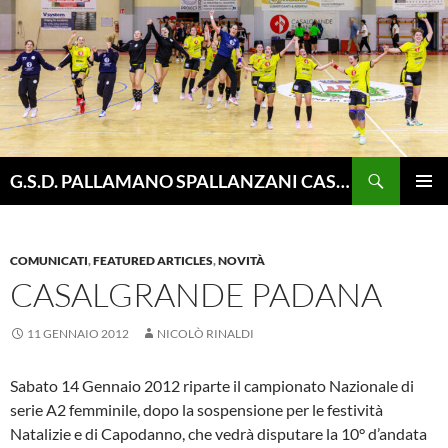
Vai
al
contenuto
Cerca
G.S.D. PALLAMANO SPALLANZANI CASALGRANDE
MENU
PRINCI
COMUNICATI
,
FEATURED ARTICLES
,
NOVITÀ
CASALGRANDE PADANA
11 GENNAIO 2012
NICOLÒ RINALDI
Sabato 14 Gennaio 2012 riparte il campionato Nazionale di
serie A2 femminile, dopo la sospensione per le festività
Natalizie e di Capodanno, che vedrà disputare la 10° d’andata