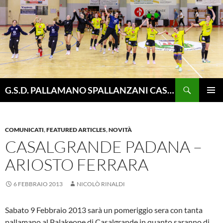
Vai
al
contenuto
Cerca
G.S.D. PALLAMANO SPALLANZANI CASALGRANDE
MENU
PRINCI
COMUNICATI
,
FEATURED ARTICLES
,
NOVITÀ
CASALGRANDE PADANA –
ARIOSTO FERRARA
6 FEBBRAIO 2013
NICOLÒ RINALDI
Sabato 9 Febbraio 2013 sarà un pomeriggio sera con tanta
pallamano al Palakeope di Casalgrande in quanto saranno di