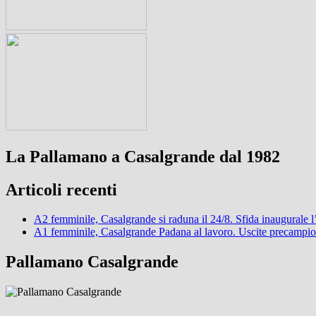
La Pallamano a Casalgrande dal 1982
Articoli recenti
A2 femminile, Casalgrande si raduna il 24/8. Sfida inaugurale 
A1 femminile, Casalgrande Padana al lavoro. Uscite precampi
Pallamano Casalgrande