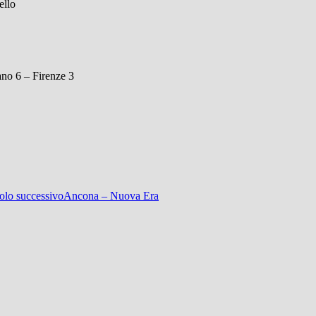
ello
no 6 – Firenze 3
olo successivo
Ancona – Nuova Era