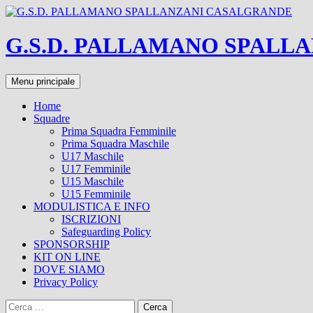
Vai
al
contenuto
G.S.D. PALLAMANO SPALL
Cerca
Menu principale
Home
Squadre
Prima Squadra Femminile
Prima Squadra Maschile
U17 Maschile
U17 Femminile
U15 Maschile
U15 Femminile
MODULISTICA E INFO
ISCRIZIONI
Safeguarding Policy
SPONSORSHIP
KIT ON LINE
DOVE SIAMO
Privacy Policy
Ricerca