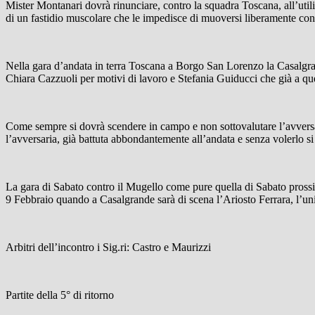
Mister Montanari dovrà rinunciare, contro la squadra Toscana, all’util
di un fastidio muscolare che le impedisce di muoversi liberamente con l
Nella gara d’andata in terra Toscana a Borgo San Lorenzo la Casalgran
Chiara Cazzuoli per motivi di lavoro e Stefania Guiducci che già a q
Come sempre si dovrà scendere in campo e non sottovalutare l’avversari
l’avversaria, già battuta abbondantemente all’andata e senza volerlo si 
La gara di Sabato contro il Mugello come pure quella di Sabato prossi
9 Febbraio quando a Casalgrande sarà di scena l’Ariosto Ferrara, l’un
Arbitri dell’incontro i Sig.ri: Castro e Maurizzi
Partite della 5° di ritorno