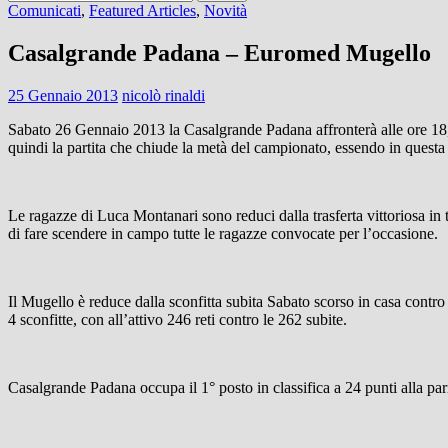
per:
Comunicati
,
Featured Articles
,
Novità
Casalgrande Padana – Euromed Mugello
25 Gennaio 2013
nicolò rinaldi
Sabato 26 Gennaio 2013 la Casalgrande Padana affronterà alle ore 18,
quindi la partita che chiude la metà del campionato, essendo in questa 
Le ragazze di Luca Montanari sono reduci dalla trasferta vittoriosa in t
di fare scendere in campo tutte le ragazze convocate per l’occasione.
Il Mugello è reduce dalla sconfitta subita Sabato scorso in casa contro 
4 sconfitte, con all’attivo 246 reti contro le 262 subite.
Casalgrande Padana occupa il 1° posto in classifica a 24 punti alla pari 