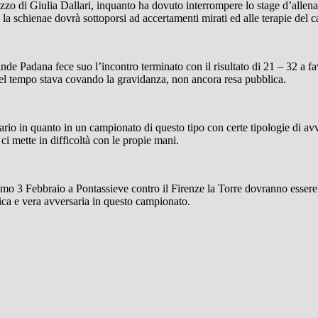
izzo di Giulia Dallari, inquanto ha dovuto interrompere lo stage d’allen
a schienae dovrà sottoporsi ad accertamenti mirati ed alle terapie del c
de Padana fece suo l’incontro terminato con il risultato di 21 – 32 a fa
uel tempo stava covando la gravidanza, non ancora resa pubblica.
o in quanto in un campionato di questo tipo con certe tipologie di avve
ci mette in difficoltà con le propie mani.
mo 3 Febbraio a Pontassieve contro il Firenze la Torre dovranno essere c
ica e vera avversaria in questo campionato.