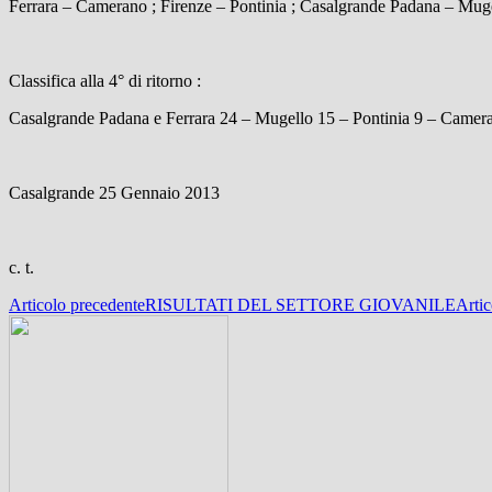
Ferrara – Camerano ; Firenze – Pontinia ; Casalgrande Padana – Mug
Classifica alla 4° di ritorno :
Casalgrande Padana e Ferrara 24 – Mugello 15 – Pontinia 9 – Camera
Casalgrande 25 Gennaio 2013
c. t.
Navigazione
Articolo precedente
RISULTATI DEL SETTORE GIOVANILE
Artic
articolo