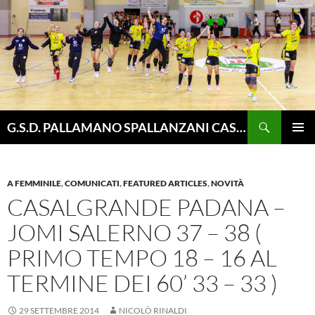
Vai
al
contenuto
Cerca
G.S.D. PALLAMANO SPALLANZANI CASALGRANDE
MENU
PRINCI
A FEMMINILE
,
COMUNICATI
,
FEATURED ARTICLES
,
NOVITÀ
CASALGRANDE PADANA –
JOMI SALERNO 37 – 38 (
PRIMO TEMPO 18 – 16 AL
TERMINE DEI 60’ 33 – 33 )
29 SETTEMBRE 2014
NICOLÒ RINALDI