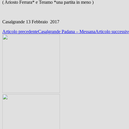
( Ariosto Ferrara* e Teramo *una partita in meno )
Casalgrande 13 Febbr
Navigazione
Articolo precedente
Casalgrande Padana – Messana
Articolo successiv
articolo