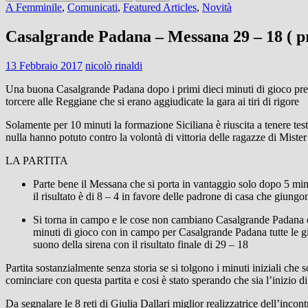
per:
A Femminile
,
Comunicati
,
Featured Articles
,
Novità
Casalgrande Padana – Messana 29 – 18 ( p
13 Febbraio 2017
nicolò rinaldi
Una buona Casalgrande Padana dopo i primi dieci minuti di gioco prend
torcere alle Reggiane che si erano aggiudicate la gara ai tiri di rigore
Solamente per 10 minuti la formazione Siciliana è riuscita a tenere te
nulla hanno potuto contro la volontà di vittoria delle ragazze di Mister
LA PARTITA
Parte bene il Messana che si porta in vantaggio solo dopo 5 minu
il risultato è di 8 – 4 in favore delle padrone di casa che giung
Si torna in campo e le cose non cambiano Casalgrande Padana è pa
minuti di gioco con in campo per Casalgrande Padana tutte le gi
suono della sirena con il risultato finale di 29 – 18
Partita sostanzialmente senza storia se si tolgono i minuti iniziali che
cominciare con questa partita e cosi è stato sperando che sia l’inizio d
Da segnalare le 8 reti di Giulia Dallari miglior realizzatrice dell’inco