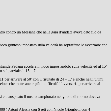
ntro contro un Messana che nella gara d’andata aveva dato filo da
oco grintoso impostato sulla velocità ha sopraffatto le avversarie che
lgrande Padana accelera il gioco impostandolo sulla velocità ed al 15’
o sul parziale di 15 – 7.
per arrivare al 50’ con il risultato di 24 – 17 e anche negli ultimi
ce che mette ancor più in difficoltà l’avversaria per arrivare al
 si era auspicato il nostro campionato nel girone di ritorno doveva
 2000 ) Artoni Alessia con 6 reti con Nicole Giombetti con 4