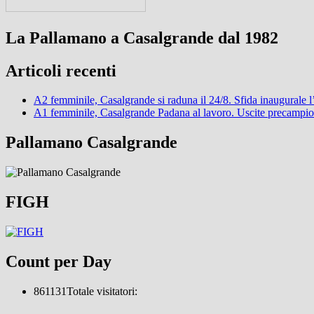
La Pallamano a Casalgrande dal 1982
Articoli recenti
A2 femminile, Casalgrande si raduna il 24/8. Sfida inaugurale 
A1 femminile, Casalgrande Padana al lavoro. Uscite precampi
Pallamano Casalgrande
FIGH
Count per Day
861131
Totale visitatori: