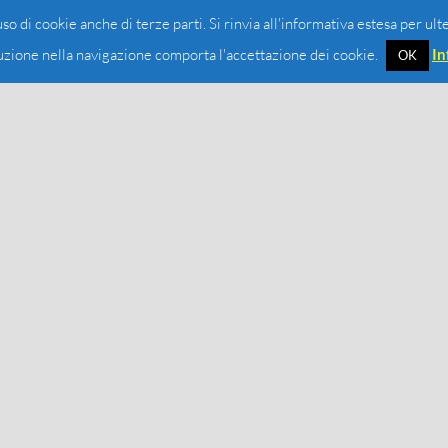
 uso di cookie anche di terze parti. Si rinvia all'informativa estesa per ult
zione nella navigazione comporta l'accettazione dei cookie.
In
OK