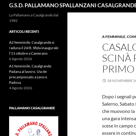
Cerca
G.S.D. PALLAMANO SPALLANZANI CASALGRAND
La Pallamano a Casalgrande dal
1982
ARTICOLI RECENTI
A FEMMINILE
,
COM
A2 femminile, Casalgrande si
CASAL
raduna il 24/8. Sfida inaugurale
l’11 ottobre a Camerano
SCINÀ 
6 Agosto 2026
PRIMO 
A1 femminile, Casalgrande
Padana al lavoro. Uscite
precampionato a Leno e
18 NOVEMBRE 2
Padova
4 Agosto 2026
Dopo i segnali po
Salerno, Sabato 
PALLAMANO CASALGRANDE
che muovono la c
una gara intensa
scese in campo c
essere in continu