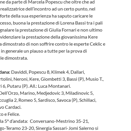
ne da parte di Marcela Popescu che oltre che ad
 realizzatrice dell’incontro ad un certo punto, nel
orte della sua esperienza ha saputo caricare le
esso, buona la prestazione di Lorena Bassi tra i pali
nalare la prestazione di Giulia Fornari e non ultimo
videnziare la prestazione della giovanissima Kere
 dimostrato di non soffrire contro le esperte Ceklic e
in generale un plauso a tutte per la prova di
le dimostrata.
dana:
Daviddi, Popescu 8, Klimek 4, Dallari,
tolini, Neroni, Kere, Giombetti 3, Bassi (P), Musio T.,
 6, Putaru (P). All.: Luca Montanari.
ell’Orzo, Marino, Medjedovic 3, Miladinovic 5,
uglia 2, Romeo 5, Sardisco, Savoca (P), Schillaci,
lvo Cardaci.
o e Felice.
della 5° d’andata: Conversano-Mestrino 35-21,
-Teramo 23-20, Sinergia Sassari-Jomi Salerno si