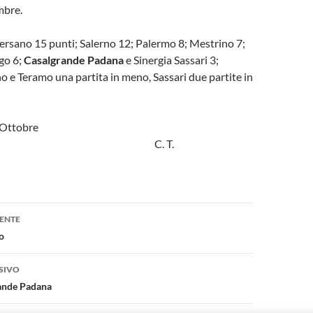
mbre.
rsano 15 punti; Salerno 12; Palermo 8; Mestrino 7;
go 6;
Casalgrande Padana
e Sinergia Sassari 3;
o e Teramo una partita in meno, Sassari due partite in
 Ottobre
3. C. T.
one
ENTE
o
SIVO
ande Padana