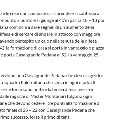
o e le cose non cambiano, si riprende e si continua a
e punto a punto e si giunge al 40’in parità 18 – 18 poi
ana comincia a dare segnali di un aumento della
difesa e di cercare di andare in attacco con maggiore
vendo percepito un calo nella tenuta della difesa
42’ la formazione di casa si porta in vantaggio e piazza
he porta Casalgrande Padana al 52’ in vantaggio 25 –
i vedono una Casalgrande Padana che riesce a gestire
 la squadra Palermitana che cerca in ogni modo di
orze le forze sono finite e la ferrea difesa messa in
 dalle ragazze di Mister Montanari tolgono ogni
iliane che devono cedere i tre punti alla formazione di
ltato finale di 25 – 22 con Casalgrande Padana che
primo successo, forse il primo di tanti.