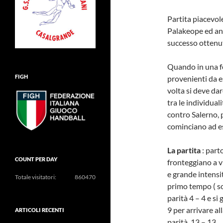
Partita piacevol
Palakeope ed anco
successo ottenu
Quando in una fo
FIGH
provenienti da e
volta si deve da
tra le individual
contro Salerno, 
cominciano ad es
La partita
: part
COUNT PER DAY
fronteggiano a 
e grande intensit
Totale visitatori:
860470
primo tempo ( sopr
parità 4 – 4 e si
9 per arrivare all
ARTICOLI RECENTI
parità, 13 – 13.