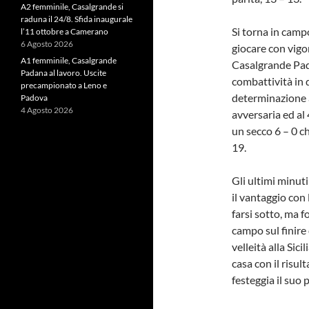
A2 femminile, Casalgrande si
raduna il 24/8. Sfida inaugurale
Si torna in camp
l’11 ottobre a Camerano
6 Agosto 2026
giocare con vigor
A1 femminile, Casalgrande
Casalgrande Pad
Padana al lavoro. Uscite
combattività in 
precampionato a Leno e
determinazione a
Padova
4 Agosto 2026
avversaria ed al 
un secco 6 – 0 c
19.
Gli ultimi minut
il vantaggio con
farsi sotto, ma f
campo sul finire
velleità alla Sic
casa con il risu
festeggia il suo 