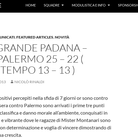
E
HOME
SQUADRE
MODULISTICA E INFO
SPONSORSH
UNICATI
,
FEATURED ARTICLES
,
NOVITÀ
GRANDE PADANA –
PALERMO 25 – 22 (
TEMPO 13 – 13 )
013
NICOLÒ RINALDI
sitivi percepiti nella sfida di 7 giorni or sono contro
sera contro Palermo sono arrivati i prime tre punti
lassifica e danno morale all’ambiente, conquisati in
 e vibrante dove le ragazze di Mister Montanari sono
on determinazione e voglia di vincere dimostrando di
a crescita.