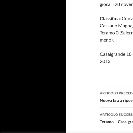
gioca il 28 nove
Classifica:
Conve
Cassano Magna
Teramo 0 (Salern
meno).
Casalgrande 18
201
Navigazi
ARTICOLO PRECED
articolo
Nuova Era a ripos
ARTICOLO SUCCES
Teramo – Casalgr