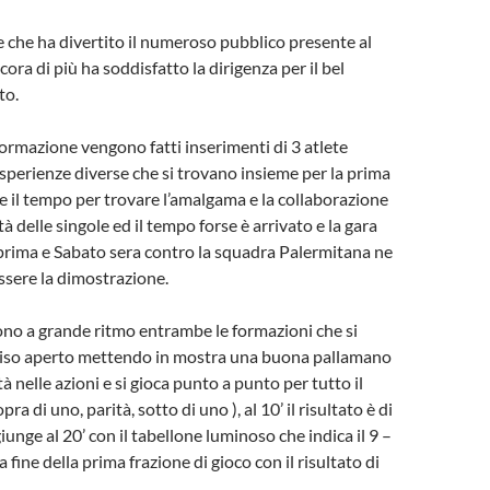
e che ha divertito il numeroso pubblico presente al
ra di più ha soddisfatto la dirigenza per il bel
to.
rmazione vengono fatti inserimenti di 3 atlete
sperienze diverse che si trovano insieme per la prima
re il tempo per trovare l’amalgama e la collaborazione
ità delle singole ed il tempo forse è arrivato e la gara
prima e Sabato sera contro la squadra Palermitana ne
sere la dimostrazione.
ono a grande ritmo entrambe le formazioni che si
viso aperto mettendo in mostra una buona pallamano
à nelle azioni e si gioca punto a punto per tutto il
a di uno, parità, sotto di uno ), al 10’ il risultato è di
 giunge al 20’ con il tabellone luminoso che indica il 9 –
a fine della prima frazione di gioco con il risultato di