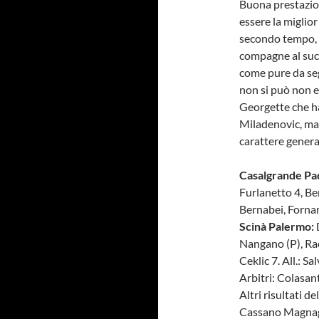
Buona prestazio
essere la miglior
secondo tempo, f
compagne al succ
come pure da seg
non si può non e
Georgette che ha
Miladenovic, ma 
carattere genera
Casalgrande Pa
Furlanetto 4, Ber
Bernabei, Fornari
Scinà Palermo:
D
Nangano (P), Racc
Ceklic 7. All.: Sa
Arbitri: Colasant
Altri risultati 
Cassano Magnago