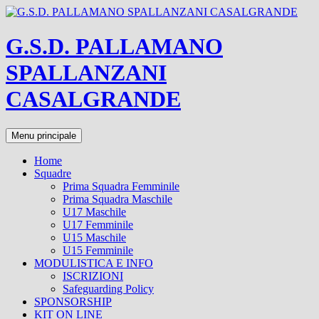
Vai
al
contenuto
G.S.D. PALLAMANO
SPALLANZANI
CASALGRANDE
Cerca
Menu principale
Home
Squadre
Prima Squadra Femminile
Prima Squadra Maschile
U17 Maschile
U17 Femminile
U15 Maschile
U15 Femminile
MODULISTICA E INFO
ISCRIZIONI
Safeguarding Policy
SPONSORSHIP
KIT ON LINE