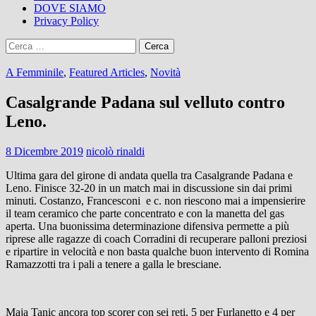
DOVE SIAMO
Privacy Policy
Ricerca
per:
A Femminile
,
Featured Articles
,
Novità
Casalgrande Padana sul velluto contro
Leno.
8 Dicembre 2019
nicolò rinaldi
Ultima gara del girone di andata quella tra Casalgrande Padana e
Leno. Finisce 32-20 in un match mai in discussione sin dai primi
minuti. Costanzo, Francesconi e c. non riescono mai a impensierire
il team ceramico che parte concentrato e con la manetta del gas
aperta. Una buonissima determinazione difensiva permette a più
riprese alle ragazze di coach Corradini di recuperare palloni preziosi
e ripartire in velocità e non basta qualche buon intervento di Romina
Ramazzotti tra i pali a tenere a galla le bresciane.
Maja Tanic ancora top scorer con sei reti, 5 per Furlanetto e 4 per