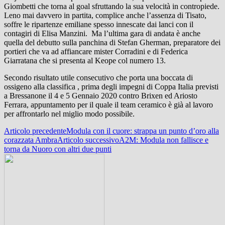
Giombetti che torna al goal sfruttando la sua velocità in contropiede.
Leno mai davvero in partita, complice anche l’assenza di Tisato,
soffre le ripartenze emiliane spesso innescate dai lanci con il
contagiri di Elisa Manzini. Ma l’ultima gara di andata è anche
quella del debutto sulla panchina di Stefan Gherman, preparatore dei
portieri che va ad affiancare mister Corradini e di Federica
Giarratana che si presenta al Keope col numero 13.
Secondo risultato utile consecutivo che porta una boccata di
ossigeno alla classifica , prima degli impegni di Coppa Italia previsti
a Bressanone il 4 e 5 Gennaio 2020 contro Brixen ed Ariosto
Ferrara, appuntamento per il quale il team ceramico è già al lavoro
per affrontarlo nel miglio modo possibile.
Navigazione
Articolo precedente
Modula con il cuore: strappa un punto d’oro alla
corazzata Ambra
Articolo successivo
A2M: Modula non fallisce e
articolo
torna da Nuoro con altri due punti