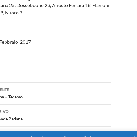
ana 25, Dossobuono 23, Ariosto Ferrara 18, Flavioni
 9, Nuoro 3
 Febbraio 2017
one
ENTE
na – Teramo
SIVO
rande Padana