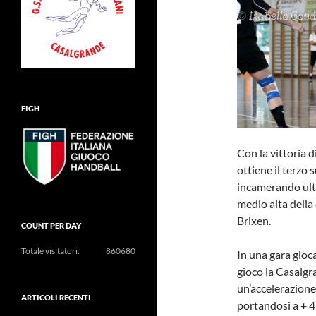
FIGH
Con la vittoria 
ottiene il terzo
incamerando ulte
medio alta della 
Brixen.
COUNT PER DAY
Totale visitatori:
860680
In una gara gioc
gioco la Casalg
un’accelerazione 
ARTICOLI RECENTI
portandosi a + 4