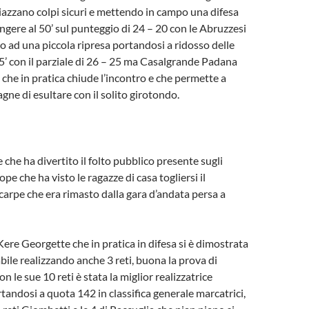
piazzano colpi sicuri e mettendo in campo una difesa
ungere al 50’ sul punteggio di 24 – 20 con le Abruzzesi
 ad una piccola ripresa portandosi a ridosso delle
5’ con il parziale di 26 – 25 ma Casalgrande Padana
 che in pratica chiude l’incontro e che permette a
gne di esultare con il solito girotondo.
 che ha divertito il folto pubblico presente sugli
ope che ha visto le ragazze di casa togliersi il
scarpe che era rimasto dalla gara d’andata persa a
ere Georgette che in pratica in difesa si è dimostrata
bile realizzando anche 3 reti, buona la prova di
n le sue 10 reti è stata la miglior realizzatrice
rtandosi a quota 142 in classifica generale marcatrici,