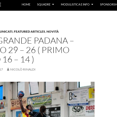
E
HOME
SQUADRE
MODULISTICA E INFO
SPONSORSH
UNICATI
,
FEATURED ARTICLES
,
NOVITÀ
GRANDE PADANA –
 29 – 26 ( PRIMO
16 – 14 )
17
NICOLÒ RINALDI