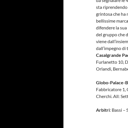
da segnalare le 4
sta riprendendo 
grintosa che ha 
bellissime marca
difendere la sua
del gruppo che d
viene dall’insie
dall’impegno di 
Casalgrande Pa
Furlanetto 10, Da
Orlandi, Bernabei
Globo-Palace-B
Fabbricatore 1, 
Cherchi. All: Se
Arbitri
: Bassi – 