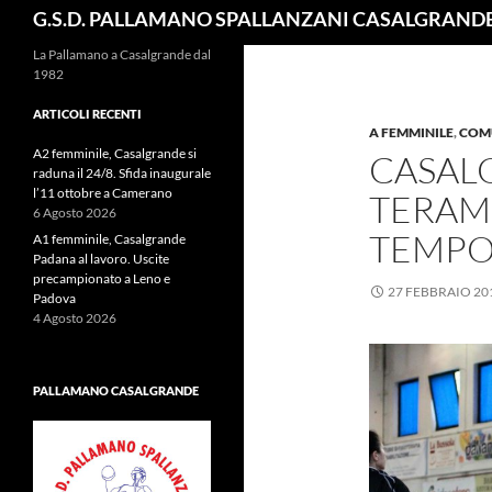
Cerca
G.S.D. PALLAMANO SPALLANZANI CASALGRAND
La Pallamano a Casalgrande dal
1982
ARTICOLI RECENTI
A FEMMINILE
,
COM
A2 femminile, Casalgrande si
CASAL
raduna il 24/8. Sfida inaugurale
l’11 ottobre a Camerano
TERAMO
6 Agosto 2026
TEMPO 
A1 femminile, Casalgrande
Padana al lavoro. Uscite
precampionato a Leno e
27 FEBBRAIO 20
Padova
4 Agosto 2026
PALLAMANO CASALGRANDE