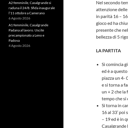
Nel secondo temp
A2 femminile, Casalgrande si
raduna il 24/8. Sfida inaugurale
attenzione delle
l’11 ottobre a Camerano
in parità 16 – 1
6 Agosto 2026
gioco ed ha chius
A1 femminile, Casalgrande
presente che nel
Padana al lavoro. Uscite
precampionato a Leno e
bellezza di 5 rigo
Padova
4 Agosto 2026
LA PARTITA
Si comincia g
ed è a quest
piazza un 4- 
e si torna a f
un + 2 che la
tempo che si 
Si torna in c
16 al 33’ poi 
– 19 ed è in q
Casalgrande P