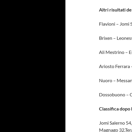
Altri risultati d
Flavioni – Jomi 
Brixen – Leoness
Ali Mestrino – E
Ariosto Ferrara 
Nuoro – Messana
Dossobuono – C
Classifica dopo l
Jomi Salerno 54
Magnago 32,Ter