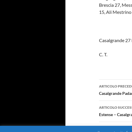
Brescia 27, Mess
15, Ali Mestrino
Casalgrande 27
C. T.
Navigazi
ARTICOLO PRECED
articolo
Casalgrande Pada
ARTICOLO SUCCES
Estense – Casalg