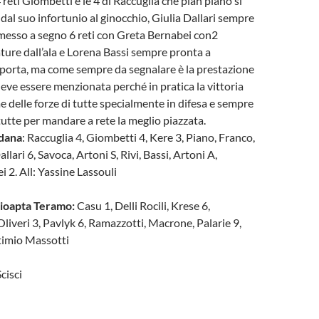
 reti Giombetti e le 4 di Raccuglia che pian piano si
dal suo infortunio al ginocchio, Giulia Dallari sempre
messo a segno 6 reti con Greta Bernabei con2
ture dall’ala e Lorena Bassi sempre pronta a
 porta, ma come sempre da segnalare è la prestazione
eve essere menzionata perché in pratica la vittoria
me delle forze di tutte specialmente in difesa e sempre
tutte per mandare a rete la meglio piazzata.
dana
: Raccuglia 4, Giombetti 4, Kere 3, Piano, Franco,
llari 6, Savoca, Artoni S, Rivi, Bassi, Artoni A,
 2. All: Yassine Lassouli
ioapta Teramo:
Casu 1, Delli Rocili, Krese 6,
Oliveri 3, Pavlyk 6, Ramazzotti, Macrone, Palarie 9,
ttimio Massotti
Scisci