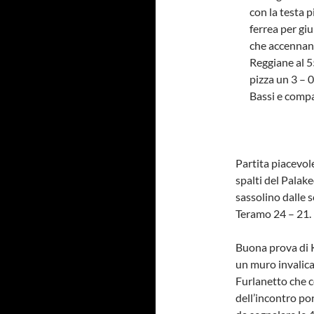
con la testa 
ferrea per gi
che accennano
Reggiane al 5
pizza un 3 – 0
Bassi e compa
Partita piacevole
spalti del Palake
sassolino dalle 
Teramo 24 – 21.
Buona prova di K
un muro invalica
Furlanetto che co
dell’incontro po