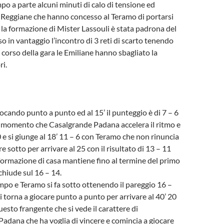
o a parte alcuni minuti di calo di tensione ed
 Reggiane che hanno concesso al Teramo di portarsi
6 la formazione di Mister Lassouli è stata padrona del
o in vantaggio l’incontro di 3 reti di scarto tenendo
 corso della gara le Emiliane hanno sbagliato la
ri.
iocando punto a punto ed al 15’ il punteggio è di 7 – 6
o momento che Casalgrande Padana accelera il ritmo e
0 e si giunge al 18’ 11 – 6 con Teramo che non rinuncia
are sotto per arrivare al 25 con il risultato di 13 – 11
 formazione di casa mantiene fino al termine del primo
chiude sul 16 – 14.
ampo e Teramo si fa sotto ottenendo il pareggio 16 –
si torna a giocare punto a punto per arrivare al 40’ 20
uesto frangente che si vede il carattere di
adana che ha voglia di vincere e comincia a giocare