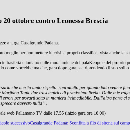
 20 ottobre contro Leonessa Brescia
gazze a targa Casalgrande Padana.
loro meglio per non mettere in crisi la propria classifica, vista anche la
la in trasferta e lontano dalle mura amiche del palaKeope e del proprio pu
ndo come vorrebbe ma che, gara dopo gara, sta riprendendo il suo solito
saria che merita tanto rispetto, soprattutto per quanto fatto vedere fi
 e Marjiana Tanic due trascinatrici di primissimo livello. Dalle mie ra
rori per trovarti sotto in maniera irrimediabile. Dall’altra parte ci s
 sprecare davvero nulla” .
canale web Pallamano TV dalle 17.55 (inizio gara ore 18.00)
icolo successivo
Casalgrande Padana: Sconfitta a filo di sirena sul cam