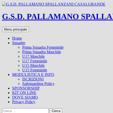
Vai
al
contenuto
G.S.D. PALLAMANO SPALL
Cerca
Menu principale
Home
Squadre
Prima Squadra Femminile
Prima Squadra Maschile
U17 Maschile
U17 Femminile
U15 Maschile
U15 Femminile
MODULISTICA E INFO
ISCRIZIONI
Safeguarding Policy
SPONSORSHIP
KIT ON LINE
DOVE SIAMO
Privacy Policy
Ricerca