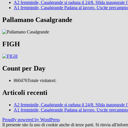
A2 femminile, Casalgrande si raduna il 24/8. Sfida inaugurale 
A1 femminile, Casalgrande Padana al lavoro. Uscite precampi
Pallamano Casalgrande
FIGH
Count per Day
860476
Totale visitatori:
Articoli recenti
A2 femminile, Casalgrande si raduna il 24/8. Sfida inaugurale 
A1 femminile, Casalgrande Padana al lavoro. Uscite precampi
Proudly powered by WordPress
Il presente sito fa uso di cookie anche di terze parti. Si rinvia all'infor