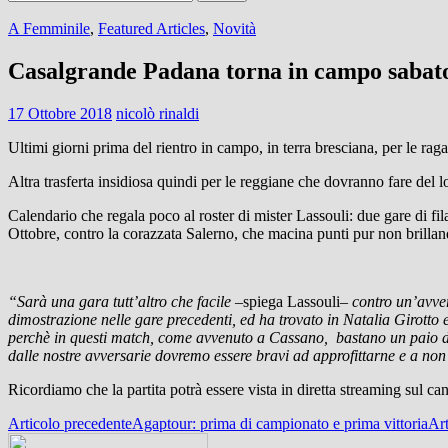
per:
A Femminile
,
Featured Articles
,
Novità
Casalgrande Padana torna in campo sabato
17 Ottobre 2018
nicolò rinaldi
Ultimi giorni prima del rientro in campo, in terra bresciana, per le ra
Altra trasferta insidiosa quindi per le reggiane che dovranno fare del 
Calendario che regala poco al roster di mister Lassouli: due gare di fi
Ottobre, contro la corazzata Salerno, che macina punti pur non brilla
“Sarà una gara tutt’altro che facile –
spiega Lassouli
– contro un’avver
dimostrazione nelle gare precedenti, ed ha trovato in Natalia Girotto
perchè in questi match, come avvenuto a Cassano, bastano un paio di er
dalle nostre avversarie dovremo essere bravi ad approfittarne e a non
Ricordiamo che la partita potrà essere vista in diretta streaming sul 
Navigazione
Articolo precedente
Agaptour: prima di campionato e prima vittoria
Art