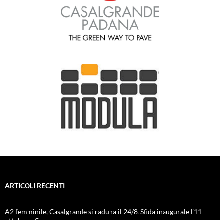
ARTICOLI RECENTI
A2 femminile, Casalgrande si raduna il 24/8. Sfida inaugurale l’11