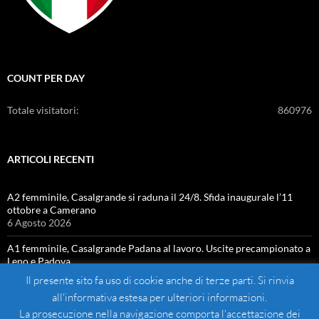
COUNT PER DAY
Totale visitatori:
860976
ARTICOLI RECENTI
A2 femminile, Casalgrande si raduna il 24/8. Sfida inaugurale l’11
ottobre a Camerano
6 Agosto 2026
A1 femminile, Casalgrande Padana al lavoro. Uscite precampionato a
Leno e Padova
4 Agosto 2026
Il presente sito fa uso di cookie anche di terze parti. Si rinvia
all'informativa estesa per ulteriori informazioni.
La prosecuzione nella navigazione comporta l'accettazione dei