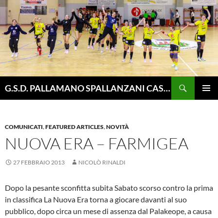
Vai
al
contenuto
Cerca
G.S.D. PALLAMANO SPALLANZANI CASALGRANDE
MENU
PRINCI
COMUNICATI
,
FEATURED ARTICLES
,
NOVITÀ
NUOVA ERA – FARMIGEA
27 FEBBRAIO 2013
NICOLÒ RINALDI
Dopo la pesante sconfitta subita Sabato scorso contro la prima
in classifica La Nuova Era torna a giocare davanti al suo
pubblico, dopo circa un mese di assenza dal Palakeope, a causa