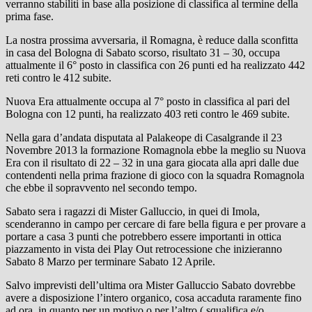
verranno stabiliti in base alla posizione di classifica al termine della
prima fase.
La nostra prossima avversaria, il Romagna, è reduce dalla sconfitta
in casa del Bologna di Sabato scorso, risultato 31 – 30, occupa
attualmente il 6° posto in classifica con 26 punti ed ha realizzato 442
reti contro le 412 subite.
Nuova Era attualmente occupa al 7° posto in classifica al pari del
Bologna con 12 punti, ha realizzato 403 reti contro le 469 subite.
Nella gara d’andata disputata al Palakeope di Casalgrande il 23
Novembre 2013 la formazione Romagnola ebbe la meglio su Nuova
Era con il risultato di 22 – 32 in una gara giocata alla apri dalle due
contendenti nella prima frazione di gioco con la squadra Romagnola
che ebbe il sopravvento nel secondo tempo.
Sabato sera i ragazzi di Mister Galluccio, in quei di Imola,
scenderanno in campo per cercare di fare bella figura e per provare a
portare a casa 3 punti che potrebbero essere importanti in ottica
piazzamento in vista dei Play Out retrocessione che inizieranno
Sabato 8 Marzo per terminare Sabato 12 Aprile.
Salvo imprevisti dell’ultima ora Mister Galluccio Sabato dovrebbe
avere a disposizione l’intero organico, cosa accaduta raramente fino
ad ora, in quanto per un motivo o per l’altro ( squalifica e/o