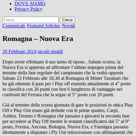
DOVE SIAMO
Privacy Policy
Ricerca
per:
Comunicati
,
Featured Articles
,
Novità
Romagna – Nuova Era
20 Febbraio 2014
nicolò rinaldi
Dopo avere effettuato il suo turno di riposo , Sabato scorso, la
Nuova Era si appresta ad affrontare l’ultimo impegno prima del
termine della fase regolare del campionato che la vedrà opposta
Sabato 23 Febbraio alle 18,30 al Romagna di Mister Tassinari che
ha già ottenuto il pass per i Play off essendo attualmente al 4° posto
in classifica con 26 punti con ben 6 lunghezze di vantaggio nei
confronti del Ferrara che la segue al 5° posto con 20 punti.
Già al termine della scorsa giornata di gare le posizioni in ottica Play
Off e Play Out erano già definite con le prime quattro, Carpi,
Ambra, Teramo e Romagna che passano a giocarsi la seconda fase
per accedere ai Play Off mentre le restanti classificatesi dal 5° al 9°
posto, Ferrara, Ancona, Bologna, Nuova Era, e Farmigea passano
direttamente a disputare i Ply Out retrocessione con abbinamenti che