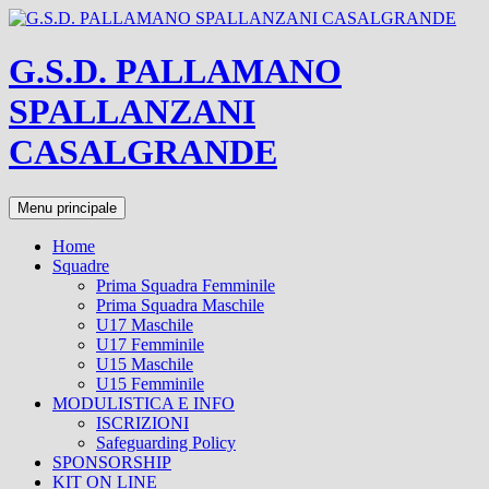
Vai
al
contenuto
G.S.D. PALLAMANO
SPALLANZANI
CASALGRANDE
Cerca
Menu principale
Home
Squadre
Prima Squadra Femminile
Prima Squadra Maschile
U17 Maschile
U17 Femminile
U15 Maschile
U15 Femminile
MODULISTICA E INFO
ISCRIZIONI
Safeguarding Policy
SPONSORSHIP
KIT ON LINE