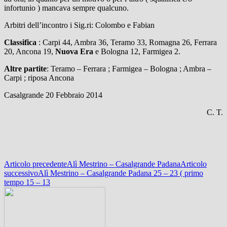
infortunio ) mancava sempre qualcuno.
Arbitri dell’incontro i Sig.ri: Colombo e Fabian
Classifica
: Carpi 44, Ambra 36, Teramo 33, Romagna 26, Ferrara
20, Ancona 19,
Nuova Era
e Bologna 12, Farmigea 2.
Altre partite
: Teramo – Ferrara ; Farmigea – Bologna ; Ambra –
Carpi ; riposa Ancona
Casalgrande 20 Febbraio 2014
C. T.
Navigazione
Articolo precedente
Alì Mestrino – Casalgrande Padana
Articolo
successivo
Alì Mestrino – Casalgrande Padana 25 – 23 ( primo
articolo
tempo 15 – 13