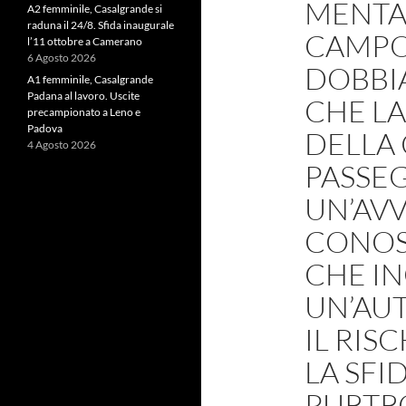
MENTAL
A2 femminile, Casalgrande si
raduna il 24/8. Sfida inaugurale
CAMPO
l’11 ottobre a Camerano
6 Agosto 2026
DOBBI
A1 femminile, Casalgrande
Padana al lavoro. Uscite
CHE LA
precampionato a Leno e
Padova
DELLA 
4 Agosto 2026
PASSEG
UN’AV
CONOS
CHE IN
UN’AUT
IL RIS
LA SFI
PURTR