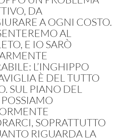
TIVO, DA
IURARE A OGNI COSTO.
ESENTEREMO AL
TO, E IO SARÒ
ARMENTE
ABILE: L’INGHIPPO
AVIGLIA È DEL TUTTO
O. SUL PIANO DEL
 POSSIAMO
IORMENTE
ORARCI, SOPRATTUTTO
UANTO RIGUARDA LA