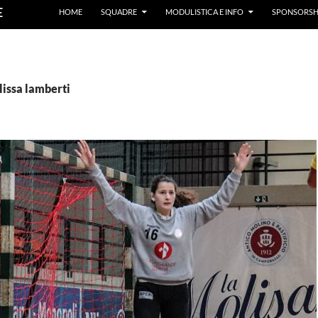
E
HOME
SQUADRE
MODULISTICA E INFO
SPONSORSH
lissa lamberti