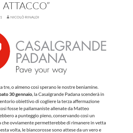
I ATTACCO”
21
NICOLÒ RINALDI
a tre, o almeno così sperano le nostre beniamine.
bato 30 gennaio
, la Casalgrande Padana scenderà in
entorio obiettivo di cogliere la terza affermazione
così fosse le pallamaniste allenate da Matteo
rebbero a punteggio pieno, conservando così un
a che ovviamente permetterebbe di rimanere in vetta
uesta volta, le biancorosse sono attese da un vero e