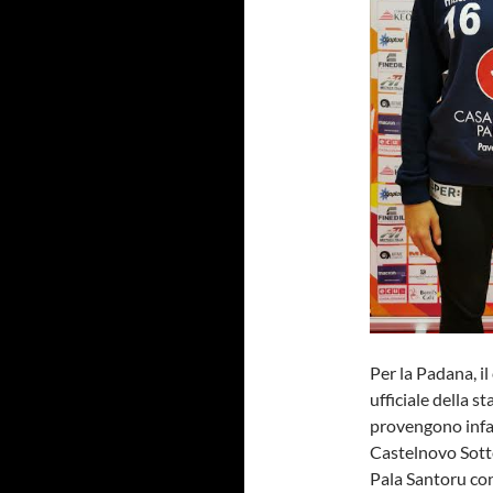
Per la Padana, i
ufficiale della s
provengono infat
Castelnovo Sotto
Pala Santoru con