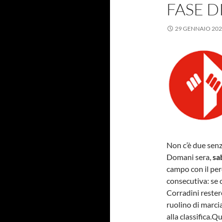
FASE D
29 GENNAIO 20
Non c’è due senz
Domani sera,
sa
campo con il per
consecutiva: se 
Corradini reste
ruolino di marci
alla classifica.Q