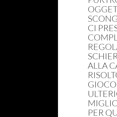
OGGET
SCONG
CI PR
COMPLE
REGOL
SCHIER
ALLA C
RISOLT
GIOCO
ULTER
MIGLI
PER Q