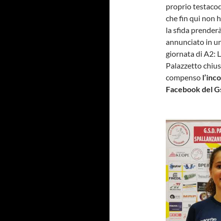
proprio testacoda
che fin qui non h
la sfida prenderà 
annunciato in u
giornata di A2: 
Palazzetto chius
compenso
l’inc
Facebook del Gs