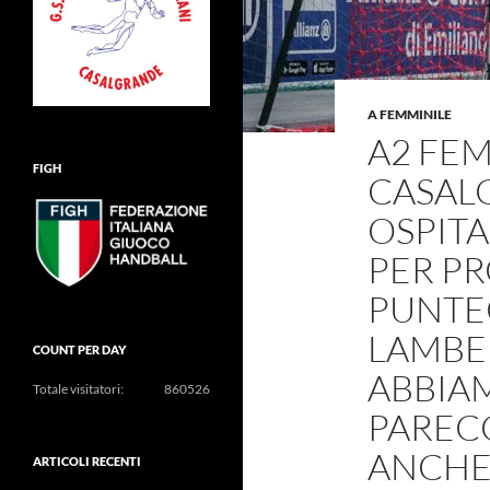
A FEMMINILE
A2 FEM
FIGH
CASAL
OSPITA
PER PR
PUNTEG
LAMBER
COUNT PER DAY
ABBIA
Totale visitatori:
860526
PARECC
ANCHE 
ARTICOLI RECENTI