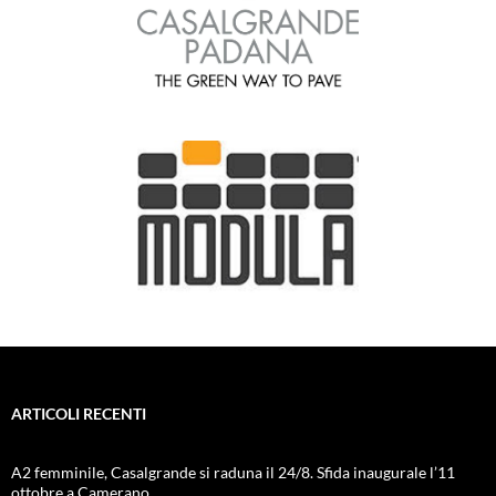
ARTICOLI RECENTI
A2 femminile, Casalgrande si raduna il 24/8. Sfida inaugurale l’11
ottobre a Camerano