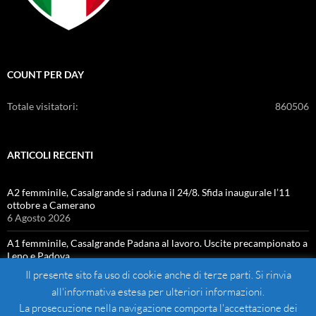
COUNT PER DAY
Totale visitatori:
860506
ARTICOLI RECENTI
A2 femminile, Casalgrande si raduna il 24/8. Sfida inaugurale l’11
ottobre a Camerano
6 Agosto 2026
A1 femminile, Casalgrande Padana al lavoro. Uscite precampionato a
Leno e Padova
4 Agosto 2026
Il presente sito fa uso di cookie anche di terze parti. Si rinvia
all'informativa estesa per ulteriori informazioni.
La prosecuzione nella navigazione comporta l'accettazione dei