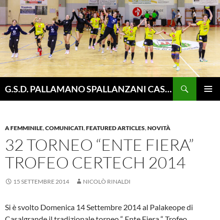
Vai
al
contenuto
Cerca
G.S.D. PALLAMANO SPALLANZANI CASALGRANDE
MENU
PRINCI
A FEMMINILE
,
COMUNICATI
,
FEATURED ARTICLES
,
NOVITÀ
32 TORNEO “ENTE FIERA”
TROFEO CERTECH 2014
15 SETTEMBRE 2014
NICOLÒ RINALDI
Si è svolto Domenica 14 Settembre 2014 al Palakeope di
Casalgrande il tradizionale torneo “ Ente Fiera “ Trofeo