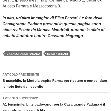
Best Espresso Mestrino
2
; Germancar Nuoro 1; Securfox
Ariosto Ferrara e Mezzocorona 0.
In alto, un’altra immagine di Elisa Ferrari. Le foto della
Casalgrande Padana presenti in questa pagina sono
state realizzate da Monica Mandrioli, durante la sfida di
sabato 4 ottobre contro Cassano Magnago.
CASALGRANDE PADANA
ELISA FERRARI
Navigazione
ARTICOLO PRECEDENTE
articolo
B maschile, la Modula ospita Parma per ripetere e consolidare
le note liete dell’esordio
ARTICOLO SUCCESSIVO
A1 femminile, blitz padovano: per la Casalgrande Padana è il
secondo successo di fila