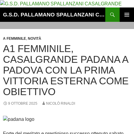
Vai
al
Cerca
G.S.D. PALLAMANO SPALLANZANI CASALGRANDE
contenuto
MENU
PRINCI
A FEMMINILE
,
NOVITÀ
A1 FEMMINILE,
CASALGRANDE PADANA A
PADOVA CON LA PRIMA
VITTORIA ESTERNA COME
OBIETTIVO
9 OTTOBRE 2025
NICOLÒ RINALDI
Forte del meritato e prestigioso successo ottenuto sabato