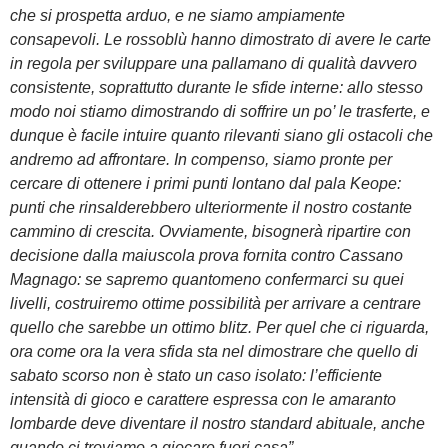
che si prospetta arduo, e ne siamo ampiamente
consapevoli. Le rossoblù hanno dimostrato di avere le carte
in regola per sviluppare una pallamano di qualità davvero
consistente, soprattutto durante le sfide interne: allo stesso
modo noi stiamo dimostrando di soffrire un po’ le trasferte, e
dunque è facile intuire quanto rilevanti siano gli ostacoli che
andremo ad affrontare. In compenso, siamo pronte per
cercare di ottenere i primi punti lontano dal pala Keope:
punti che rinsalderebbero ulteriormente il nostro costante
cammino di crescita. Ovviamente, bisognerà ripartire con
decisione dalla maiuscola prova fornita contro Cassano
Magnago: se sapremo quantomeno confermarci su quei
livelli, costruiremo ottime possibilità per arrivare a centrare
quello che sarebbe un ottimo blitz. Per quel che ci riguarda,
ora come ora la vera sfida sta nel dimostrare che quello di
sabato scorso non è stato un caso isolato: l’efficiente
intensità di gioco e carattere espressa con le amaranto
lombarde deve diventare il nostro standard abituale, anche
quando ci troviamo a giocare fuori casa”.