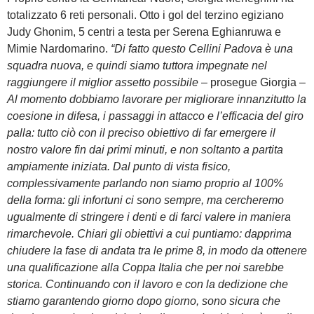
totalizzato 6 reti personali. Otto i gol del terzino egiziano
Judy Ghonim, 5 centri a testa per Serena Eghianruwa e
Mimie Nardomarino.
“Di fatto questo Cellini Padova è una
squadra nuova, e quindi siamo tuttora impegnate nel
raggiungere il miglior assetto possibile
– prosegue Giorgia –
Al momento dobbiamo lavorare per migliorare innanzitutto la
coesione in difesa, i passaggi in attacco e l’efficacia del giro
palla: tutto ciò con il preciso obiettivo di far emergere il
nostro valore fin dai primi minuti, e non soltanto a partita
ampiamente iniziata. Dal punto di vista fisico,
complessivamente parlando non siamo proprio al 100%
della forma: gli infortuni ci sono sempre, ma cercheremo
ugualmente di stringere i denti e di farci valere in maniera
rimarchevole. Chiari gli obiettivi a cui puntiamo: dapprima
chiudere la fase di andata tra le prime 8, in modo da ottenere
una qualificazione alla Coppa Italia che per noi sarebbe
storica. Continuando con il lavoro e con la dedizione che
stiamo garantendo giorno dopo giorno, sono sicura che