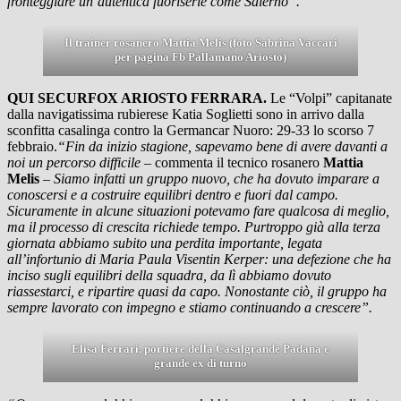
fronteggiare un’autentica fuoriserie come Salerno”.
Il trainer rosanero Mattia Melis (foto Sabrina Vaccari
per pagina Fb Pallamano Ariosto)
QUI SECURFOX ARIOSTO FERRARA.
Le “Volpi” capitanate
dalla navigatissima rubierese Katia Soglietti sono in arrivo dalla
sconfitta casalinga contro la Germancar Nuoro: 29-33 lo scorso 7
febbraio.
“Fin da inizio stagione, sapevamo bene di avere davanti a
noi un percorso difficile
– commenta il tecnico rosanero
Mattia
Melis
–
Siamo infatti un gruppo nuovo, che ha dovuto imparare a
conoscersi e a costruire equilibri dentro e fuori dal campo.
Sicuramente in alcune situazioni potevamo fare qualcosa di meglio,
ma il processo di crescita richiede tempo. Purtroppo già alla terza
giornata abbiamo subito una perdita importante, legata
all’infortunio di Maria Paula Visentin Kerper: una defezione che ha
inciso sugli equilibri della squadra, da lì abbiamo dovuto
riassestarci, e ripartire quasi da capo. Nonostante ciò, il gruppo ha
sempre lavorato con impegno e stiamo continuando a crescere”.
Elisa Ferrari, portiere della Casalgrande Padana e
grande ex di turno