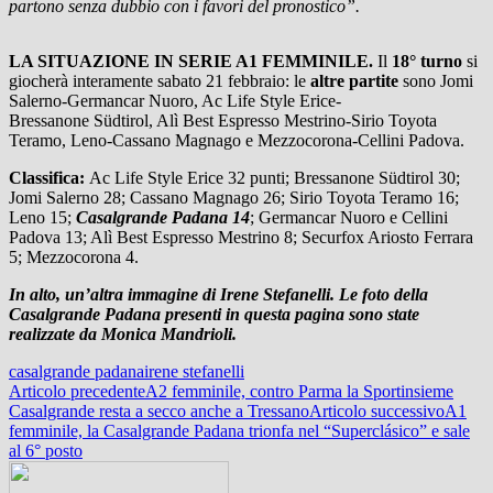
partono senza dubbio con i favori del pronostico”.
LA SITUAZIONE IN SERIE A1 FEMMINILE.
Il
18° turno
si
giocherà interamente sabato 21 febbraio: le
altre partite
sono Jomi
Salerno-Germancar Nuoro, Ac Life Style Erice-
Bressanone Südtirol, Alì Best Espresso Mestrino-Sirio Toyota
Teramo, Leno-Cassano Magnago e Mezzocorona-Cellini Padova.
Classifica:
Ac Life Style Erice 32 punti; Bressanone Südtirol 30;
Jomi Salerno 28; Cassano Magnago 26; Sirio Toyota Teramo 16;
Leno 15;
Casalgrande Padana 14
; Germancar Nuoro e Cellini
Padova 13; Alì Best Espresso Mestrino 8; Securfox Ariosto Ferrara
5; Mezzocorona 4.
In alto, un’altra immagine di Irene Stefanelli. Le foto della
Casalgrande Padana presenti in questa pagina sono state
realizzate da Monica Mandrioli.
casalgrande padana
irene stefanelli
Navigazione
Articolo precedente
A2 femminile, contro Parma la Sportinsieme
Casalgrande resta a secco anche a Tressano
Articolo successivo
A1
articolo
femminile, la Casalgrande Padana trionfa nel “Superclásico” e sale
al 6° posto