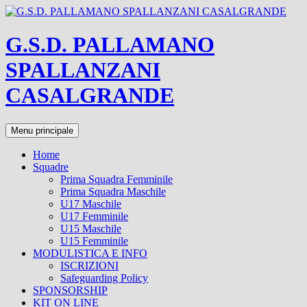
Vai
al
contenuto
G.S.D. PALLAMANO
SPALLANZANI
CASALGRANDE
Cerca
Menu principale
Home
Squadre
Prima Squadra Femminile
Prima Squadra Maschile
U17 Maschile
U17 Femminile
U15 Maschile
U15 Femminile
MODULISTICA E INFO
ISCRIZIONI
Safeguarding Policy
SPONSORSHIP
KIT ON LINE