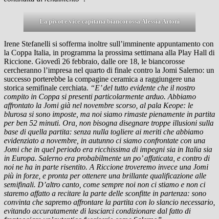
La pivot e vice capitana biancorossa Alessia Artoni
Irene Stefanelli si sofferma inoltre sull’imminente appuntamento con
la Coppa Italia, in programma la prossima settimana alla Play Hall di
Riccione. Giovedì 26 febbraio, dalle ore 18, le biancorosse
cercheranno l’impresa nel quarto di finale contro la Jomi Salerno: un
successo porterebbe la compagine ceramica a raggiungere una
storica semifinale cerchiata.
“E’ del tutto evidente che il nostro
compito in Coppa si presenti particolarmente arduo. Abbiamo
affrontato la Jomi già nel novembre scorso, al pala Keope: le
blurosa si sono imposte, ma noi siamo rimaste pienamente in partita
per ben 52 minuti. Ora, non bisogna disegnare troppe illusioni sulla
base di quella partita: senza nulla togliere ai meriti che abbiamo
evidenziato a novembre, in autunno ci siamo confrontate con una
Jomi che in quel periodo era ricchissima di impegni sia in Italia sia
in Europa. Salerno era probabilmente un po’ affaticata, e contro di
noi ne ha in parte risentito. A Riccione troveremo invece una Jomi
più in forze, e pronta per ottenere una brillante qualificazione alle
semifinali. D’altro canto, come sempre noi non ci stiamo e non ci
staremo affatto a recitare la parte delle sconfitte in partenza: sono
convinta che sapremo affrontare la partita con lo slancio necessario,
evitando accuratamente di lasciarci condizionare dal fatto di