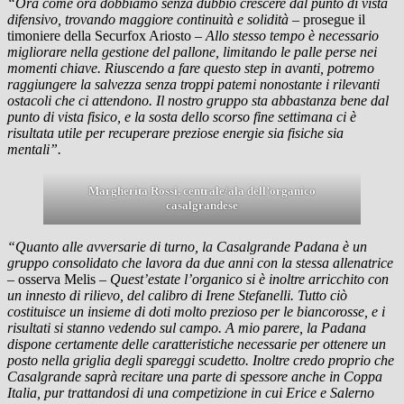
“Ora come ora dobbiamo senza dubbio crescere dal punto di vista
difensivo, trovando maggiore continuità e solidità
– prosegue il
timoniere della Securfox Ariosto –
Allo stesso tempo è necessario
migliorare nella gestione del pallone, limitando le palle perse nei
momenti chiave. Riuscendo a fare questo step in avanti, potremo
raggiungere la salvezza senza troppi patemi nonostante i rilevanti
ostacoli che ci attendono. Il nostro gruppo sta abbastanza bene dal
punto di vista fisico, e la sosta dello scorso fine settimana ci è
risultata utile per recuperare preziose energie sia fisiche sia
mentali”.
Margherita Rossi, centrale/ala dell’organico
casalgrandese
“Quanto alle avversarie di turno, la Casalgrande Padana è un
gruppo consolidato che lavora da due anni con la stessa allenatrice
– osserva Melis –
Quest’estate l’organico si è inoltre arricchito con
un innesto di rilievo, del calibro di Irene Stefanelli. Tutto ciò
costituisce un insieme di doti molto prezioso per le biancorosse, e i
risultati si stanno vedendo sul campo. A mio parere, la Padana
dispone certamente delle caratteristiche necessarie per ottenere un
posto nella griglia degli spareggi scudetto. Inoltre credo proprio che
Casalgrande saprà recitare una parte di spessore anche in Coppa
Italia, pur trattandosi di una competizione in cui Erice e Salerno