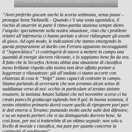
Charity Iyamu, terzino della compagine ceramica
“Avrei preferito giocare anche la scorsa settimana, senza pause
–
prosegue Irene Stefanelli –
Quando c’è una sosta agonistica, il
rischio di smarrire in parte il ritmo-partita staziona sempre dietro
l’angolo: specialmente nella nostra situazione, visto che i problemi
relativi all’infermeria ci hanno portate a dover ridisegnare gli assetti
di gioco. Ad ogni modo, le indicazioni che stanno emergendo in
questa preparazione al duello con Ferrara appaiono incoraggianti:
il “Superclásico” ci costringerà di nuovo a mettere in campo una
quantità di energie davvero rilevante, e lo sappiamo bene fin da ora.
Il fatto che la Securfox Ariosto abbia una situazione di classifica
meno brillante rispetto alla nostra non deve affatto portare a
leggerezze o rilassatezze: già all’andata ci siamo accorte con
chiarezza di cosa le “Volpi” siano capaci di costruire in campo.
Stiamo parlando di avversarie che non avranno alcun senso di
sudditanza verso di noi: occhio in particolare al terzino sinistro
rosanero, la tunisina Amani Sallami che nel novembre scorso ci ha
creato parecchi grattacapi siglando ben 8 gol. In buona sostanza, il
nostro obiettivo primario dovrà essere quello di riproporre pari pari
le doti emerse a Teramo: puntando molto anche sulle doti difensive,
e su un reparto portieri che si sta distinguendo davvero bene. Se
così fosse, per noi si tratterebbe di un ottimo segnale: non solo a
livello di morale e classifica, ma pure per quanto concerne la
continuità di rendimento”.