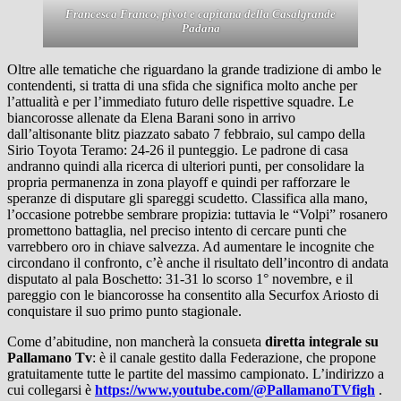
Francesca Franco, pivot e capitana della Casalgrande
Padana
Oltre alle tematiche che riguardano la grande tradizione di ambo le
contendenti, si tratta di una sfida che significa molto anche per
l’attualità e per l’immediato futuro delle rispettive squadre. Le
biancorosse allenate da Elena Barani sono in arrivo
dall’altisonante blitz piazzato sabato 7 febbraio, sul campo della
Sirio Toyota Teramo: 24-26 il punteggio. Le padrone di casa
andranno quindi alla ricerca di ulteriori punti, per consolidare la
propria permanenza in zona playoff e quindi per rafforzare le
speranze di disputare gli spareggi scudetto. Classifica alla mano,
l’occasione potrebbe sembrare propizia: tuttavia le “Volpi” rosanero
promettono battaglia, nel preciso intento di cercare punti che
varrebbero oro in chiave salvezza. Ad aumentare le incognite che
circondano il confronto, c’è anche il risultato dell’incontro di andata
disputato al pala Boschetto: 31-31 lo scorso 1° novembre, e il
pareggio con le biancorosse ha consentito alla Securfox Ariosto di
conquistare il suo primo punto stagionale.
Come d’abitudine, non mancherà la consueta
diretta integrale su
Pallamano Tv
: è il canale gestito dalla Federazione, che propone
gratuitamente tutte le partite del massimo campionato. L’indirizzo a
cui collegarsi è
https://www.youtube.com/@PallamanoTVfigh
.