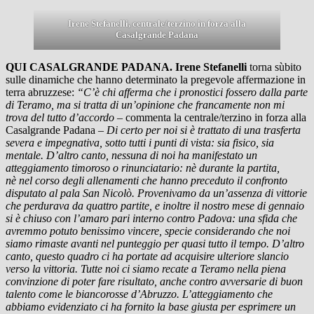
Irene Stefanelli, centrale/terzino in forza alla
Casalgrande Padana
QUI CASALGRANDE PADANA. Irene Stefanelli
torna sùbito
sulle dinamiche che hanno determinato la pregevole affermazione in
terra abruzzese:
“C’è chi afferma che i pronostici fossero dalla parte
di Teramo, ma si tratta di un’opinione che francamente non mi
trova del tutto d’accordo
– commenta la centrale/terzino in forza alla
Casalgrande Padana –
Di certo per noi si è trattato di una trasferta
severa e impegnativa, sotto tutti i punti di vista: sia fisico, sia
mentale. D’altro canto, nessuna di noi ha manifestato un
atteggiamento timoroso o rinunciatario: nè durante la partita,
nè nel corso degli allenamenti che hanno preceduto il confronto
disputato al pala San Nicolò. Provenivamo da un’assenza di vittorie
che perdurava da quattro partite, e inoltre il nostro mese di gennaio
si è chiuso con l’amaro pari interno contro Padova: una sfida che
avremmo potuto benissimo vincere, specie considerando che noi
siamo rimaste avanti nel punteggio per quasi tutto il tempo. D’altro
canto, questo quadro ci ha portate ad acquisire ulteriore slancio
verso la vittoria. Tutte noi ci siamo recate a Teramo nella piena
convinzione di poter fare risultato, anche contro avversarie di buon
talento come le biancorosse d’Abruzzo. L’atteggiamento che
abbiamo evidenziato ci ha fornito la base giusta per esprimere un