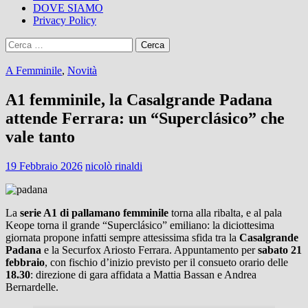
DOVE SIAMO
Privacy Policy
Ricerca
per:
A Femminile
,
Novità
A1 femminile, la Casalgrande Padana
attende Ferrara: un “Superclásico” che
vale tanto
19 Febbraio 2026
nicolò rinaldi
La
serie A1 di pallamano femminile
torna alla ribalta, e al pala
Keope torna il grande “Superclásico” emiliano: la diciottesima
giornata propone infatti sempre attesissima sfida tra la
Casalgrande
Padana
e la Securfox Ariosto Ferrara. Appuntamento per
sabato 21
febbraio
, con fischio d’inizio previsto per il consueto orario delle
18.30
: direzione di gara affidata a Mattia Bassan e Andrea
Bernardelle.