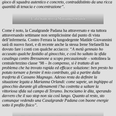
gioco di squadra autentico e concreto, contraddistinto da una ricca
quantità di tenacia e concentrazione”.
L’ala biancorossa Marianna Orlandi
Come è noto, la Casalgrande Padana ha attraversato e sta tuttora
attraversando settimane non semplicissime dal punto di vista
dell’infermeria. Contro Ferrara la lungodegente Matilde Giovannini
sarà di nuovo fuori, e di recente anche la stessa Irene Stefanelli ha
dovuto fare i conti con qualche acciacco:
“A metà gennaio ho
accusato qualche fastidio al ginocchio, e così ho saltato la sfida
casalinga contro Bressanone a scopo precauzionale
– sottolinea la
centrale/terzino classe ’98 –
In compenso, si è trattato di un
problema che ha trovato rapida ed efficace soluzione: ben presto ho
potuto tornare a fornire il mio contributo, già a partire dalla
trasferta di Cassano Magnago. Adesso resta da definire la
situazione legata a Marianna Orlandi: come sapete, un inghippo al
ginocchio durante gli allenamenti l’ha costretta a saltare la
vittoriosa sfida sul campo di Teramo. Incrociamo le dita, sperando
davvero che il suo stop non sia così lungo. Quanto al resto, sto
comunque vedendo una Casalgrande Padana con buone energie
sotto il profilo fisico”.