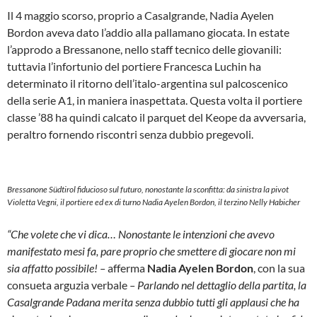
Il 4 maggio scorso, proprio a Casalgrande, Nadia Ayelen
Bordon aveva dato l’addio alla pallamano giocata. In estate
l’approdo a Bressanone, nello staff tecnico delle giovanili:
tuttavia l’infortunio del portiere Francesca Luchin ha
determinato il ritorno dell’italo-argentina sul palcoscenico
della serie A1, in maniera inaspettata. Questa volta il portiere
classe ’88 ha quindi calcato il parquet del Keope da avversaria,
peraltro fornendo riscontri senza dubbio pregevoli.
Bressanone Südtirol fiducioso sul futuro, nonostante la sconfitta: da sinistra la pivot
Violetta Vegni, il portiere ed ex di turno Nadia Ayelen Bordon, il terzino Nelly Habicher
“Che volete che vi dica… Nonostante le intenzioni che avevo
manifestato mesi fa, pare proprio che smettere di giocare non mi
sia affatto possibile! –
afferma
Nadia Ayelen Bordon
, con la sua
consueta arguzia verbale
– Parlando nel dettaglio della partita, la
Casalgrande Padana merita senza dubbio tutti gli applausi che ha