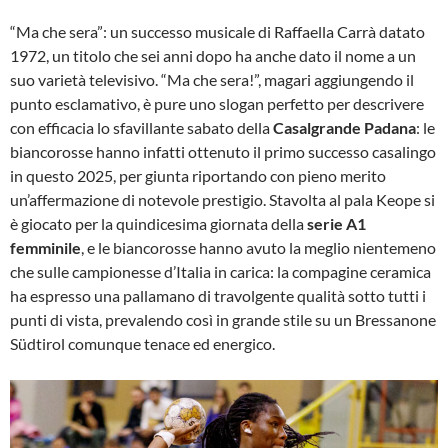
“Ma che sera”: un successo musicale di Raffaella Carrà datato
1972, un titolo che sei anni dopo ha anche dato il nome a un
suo varietà televisivo. “Ma che sera!”, magari aggiungendo il
punto esclamativo, è pure uno slogan perfetto per descrivere
con efficacia lo sfavillante sabato della
Casalgrande Padana
: le
biancorosse hanno infatti ottenuto il primo successo casalingo
in questo 2025, per giunta riportando con pieno merito
un’affermazione di notevole prestigio. Stavolta al pala Keope si
è giocato per la quindicesima giornata della
serie A1
femminile
, e le biancorosse hanno avuto la meglio nientemeno
che sulle campionesse d’Italia in carica: la compagine ceramica
ha espresso una pallamano di travolgente qualità sotto tutti i
punti di vista, prevalendo così in grande stile su un Bressanone
Südtirol comunque tenace ed energico.