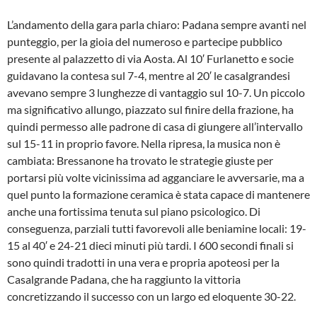
L’andamento della gara parla chiaro: Padana sempre avanti nel
punteggio, per la gioia del numeroso e partecipe pubblico
presente al palazzetto di via Aosta. Al 10′ Furlanetto e socie
guidavano la contesa sul 7-4, mentre al 20′ le casalgrandesi
avevano sempre 3 lunghezze di vantaggio sul 10-7. Un piccolo
ma significativo allungo, piazzato sul finire della frazione, ha
quindi permesso alle padrone di casa di giungere all’intervallo
sul 15-11 in proprio favore. Nella ripresa, la musica non è
cambiata: Bressanone ha trovato le strategie giuste per
portarsi più volte vicinissima ad agganciare le avversarie, ma a
quel punto la formazione ceramica è stata capace di mantenere
anche una fortissima tenuta sul piano psicologico. Di
conseguenza, parziali tutti favorevoli alle beniamine locali: 19-
15 al 40′ e 24-21 dieci minuti più tardi. I 600 secondi finali si
sono quindi tradotti in una vera e propria apoteosi per la
Casalgrande Padana, che ha raggiunto la vittoria
concretizzando il successo con un largo ed eloquente 30-22.