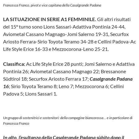
Francesca Franco, pivot e vice capitana della Casalgrande Padana
LA SITUAZIONE IN SERIE A1 FEMMINILE.
Gli altri risultati
del 15° turno sono Lions Sassari-Adattiva Pontinia 24-44,
Aviometal Cassano Magnago-Jomi Salerno 19-31, Securfox
Ariosto Ferrara-Sirio Toyota Teramo 34-28 e Cellini Padova-Ac
Life Style Erice 16-33 e Mezzocorona-Leno 25-21.
Classifica:
Ac Life Style Erice 28 punti; Jomi Salerno e Adattiva
Pontinia 26; Aviometal Cassano Magnago 22; Bressanone
Südtirol 18; Securfox Ariosto Ferrara 17;
Casalgrande Padana
16
; Sirio Toyota Teramo 8; Leno 7; Mezzocorona 6; Cellini
Padova 5; Lions Sassari 1.
Un gruppo di sostenitrici e sostenitori: della compagine biancorossa… e in particolare di
Francesca Franco
In alto, l’esultanza della Casalgrande Padana sùbito dopo il