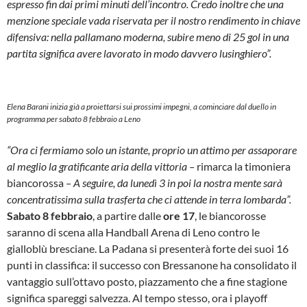
espresso fin dai primi minuti dell’incontro. Credo inoltre che una
menzione speciale vada riservata per il nostro rendimento in chiave
difensiva: nella pallamano moderna, subire meno di 25 gol in una
partita significa avere lavorato in modo davvero lusinghiero”.
Elena Barani inizia già a proiettarsi sui prossimi impegni, a cominciare dal duello in
programma per sabato 8 febbraio a Leno
“Ora ci fermiamo solo un istante, proprio un attimo per assaporare
al meglio la gratificante aria della vittoria –
rimarca la timoniera
biancorossa
– A seguire, da lunedì 3 in poi la nostra mente sarà
concentratissima sulla trasferta che ci attende in terra lombarda”.
Sabato 8 febbraio
, a partire dalle
ore 17
, le biancorosse
saranno di scena alla Handball Arena di Leno contro le
gialloblù bresciane. La Padana si presenterà forte dei suoi 16
punti in classifica: il successo con Bressanone ha consolidato il
vantaggio sull’ottavo posto, piazzamento che a fine stagione
significa spareggi salvezza. Al tempo stesso, ora i playoff