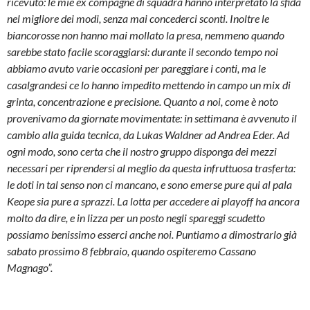
ricevuto: le mie ex compagne di squadra hanno interpretato la sfida
nel migliore dei modi, senza mai concederci sconti. Inoltre le
biancorosse non hanno mai mollato la presa, nemmeno quando
sarebbe stato facile scoraggiarsi: durante il secondo tempo noi
abbiamo avuto varie occasioni per pareggiare i conti, ma le
casalgrandesi ce lo hanno impedito mettendo in campo un mix di
grinta, concentrazione e precisione. Quanto a noi, come è noto
provenivamo da giornate movimentate: in settimana è avvenuto il
cambio alla guida tecnica, da Lukas Waldner ad Andrea Eder. Ad
ogni modo, sono certa che il nostro gruppo disponga dei mezzi
necessari per riprendersi al meglio da questa infruttuosa trasferta:
le doti in tal senso non ci mancano, e sono emerse pure qui al pala
Keope sia pure a sprazzi. La lotta per accedere ai playoff ha ancora
molto da dire, e in lizza per un posto negli spareggi scudetto
possiamo benissimo esserci anche noi. Puntiamo a dimostrarlo già
sabato prossimo 8 febbraio, quando ospiteremo Cassano
Magnago”.