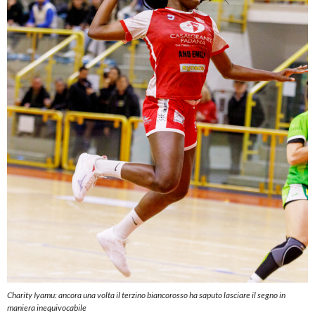
Charity Iyamu: ancora una volta il terzino biancorosso ha saputo lasciare il segno in
maniera inequivocabile