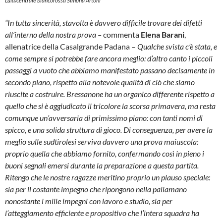
L’ala/centrale biancorossa Simona Artoni
“In tutta sincerità, stavolta è davvero difficile trovare dei difetti
all’interno della nostra prova –
commenta
Elena Barani
,
allenatrice della Casalgrande Padana –
Qualche svista c’è stata, e
come sempre si potrebbe fare ancora meglio: d’altro canto i piccoli
passaggi a vuoto che abbiamo manifestato passano decisamente in
secondo piano, rispetto alla notevole qualità di ciò che siamo
riuscite a costruire. Bressanone ha un organico differente rispetto a
quello che si è aggiudicato il tricolore la scorsa primavera, ma resta
comunque un’avversaria di primissimo piano: con tanti nomi di
spicco, e una solida struttura di gioco. Di conseguenza, per avere la
meglio sulle sudtirolesi serviva davvero una prova maiuscola:
proprio quella che abbiamo fornito, confermando così in pieno i
buoni segnali emersi durante la preparazione a questa partita.
Ritengo che le nostre ragazze meritino proprio un plauso speciale:
sia per il costante impegno che ripongono nella pallamano
nonostante i mille impegni con lavoro e studio, sia per
l’atteggiamento efficiente e propositivo che l’intera squadra ha