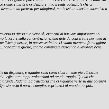
siamo riuscite a evidenziare tutto il reale potenziale che ci
o diventare un pretesto per adagiarsi, ma bensì un ulteriore incentivo a
raverso la difesa e la velocità, elementi di basilare importanza nel
mo lavorare sulla concentrazione: una dote da conservare per tutta la
ne fisica generale, in queste settimane ci siamo trovate a fronteggiare
00%: nonostante questo, stiamo comunque riuscendo a lavorare bene
te da disputare, e squadre sulla carta sicuramente più attrezzate
i di effettuare troppe valutazioni ad ampio raggio. Quello che
lgrande Padana. La traiettoria che ci riguarda verte su due obiettivi
. Questo resta il nostro compito: esprimerci al massimo e poi…