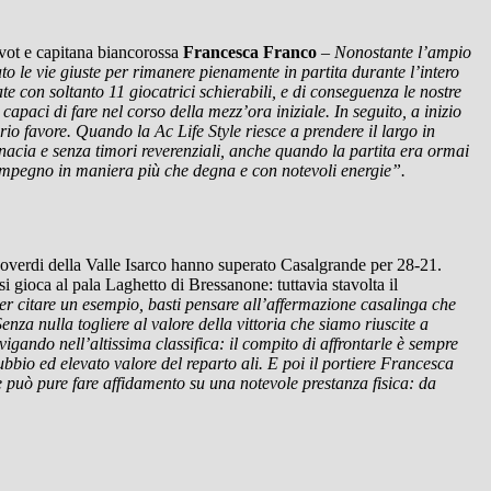
ot e capitana biancorossa
Francesca Franco
–
Nonostante l’ampio
ato le vie giuste per rimanere pienamente in partita durante l’intero
 con soltanto 11 giocatrici schierabili, e di conseguenza le nostre
capaci di fare nel corso della mezz’ora iniziale. In seguito, a inizio
rio favore. Quando la Ac Life Style riesce a prendere il largo in
nacia e senza timori reverenziali, anche quando la partita era ormai
impegno in maniera più che degna e con notevoli energie”.
ncoverdi della Valle Isarco hanno superato Casalgrande per 28-21.
si gioca al pala Laghetto di Bressanone: tuttavia stavolta il
er citare un esempio, basti pensare all’affermazione casalinga che
za nulla togliere al valore della vittoria che siamo riuscite a
gando nell’altissima classifica: il compito di affrontarle è sempre
bbio ed elevato valore del reparto ali. E poi il portiere Francesca
 può pure fare affidamento su una notevole prestanza fisica: da