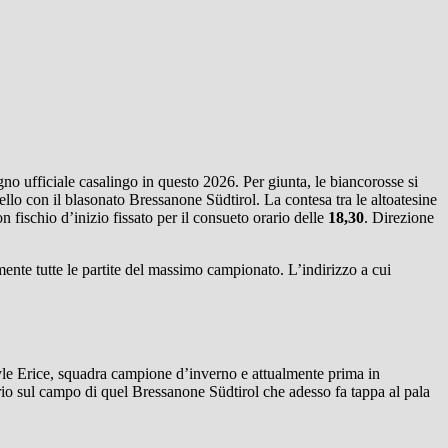
no ufficiale casalingo in questo 2026. Per giunta, le biancorosse si
uello con il blasonato Bressanone Südtirol. La contesa tra le altoatesine
on fischio d’inizio fissato per il consueto orario delle
18,30
. Direzione
mente tutte le partite del massimo campionato. L’indirizzo a cui
tyle Erice, squadra campione d’inverno e attualmente prima in
roprio sul campo di quel Bressanone Südtirol che adesso fa tappa al pala