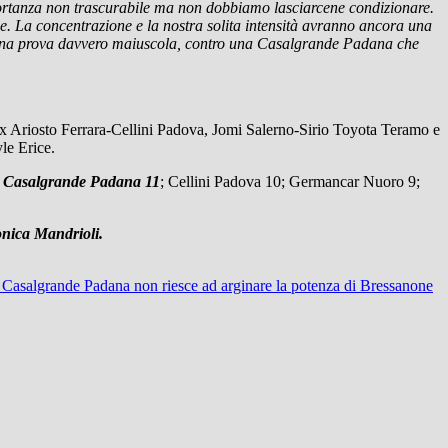
portanza non trascurabile ma non dobbiamo lasciarcene condizionare.
ope. La concentrazione e la nostra solita intensità avranno ancora una
irà una prova davvero maiuscola, contro una Casalgrande Padana che
Ariosto Ferrara-Cellini Padova, Jomi Salerno-Sirio Toyota Teramo e
le Erice.
;
Casalgrande Padana 11
; Cellini Padova 10; Germancar Nuoro 9;
onica Mandrioli.
 Casalgrande Padana non riesce ad arginare la potenza di Bressanone