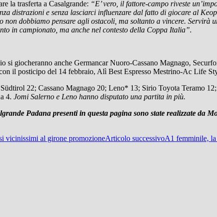
e la trasferta a Casalgrande:
“E’ vero, il fattore-campo riveste un’im
nza distrazioni e senza lasciarci influenzare dal fatto di giocare al Ke
 certo non dobbiamo pensare agli ostacoli, ma soltanto a vincere. Serv
anto in campionato, ma anche nel contesto della Coppa Italia”.
io si giocheranno anche Germancar Nuoro-Cassano Magnago, Securfox 
con il posticipo del 14 febbraio, Alì Best Espresso Mestrino-Ac Life Sty
e Südtirol 22; Cassano Magnago 20; Leno* 13; Sirio Toyota Teramo 12
na 4.
Jomi Salerno e Leno hanno disputato una partita in più.
lgrande Padana presenti in questa pagina sono state realizzate da M
i vicinissimi al girone promozione
Articolo successivo
A1 femminile, la