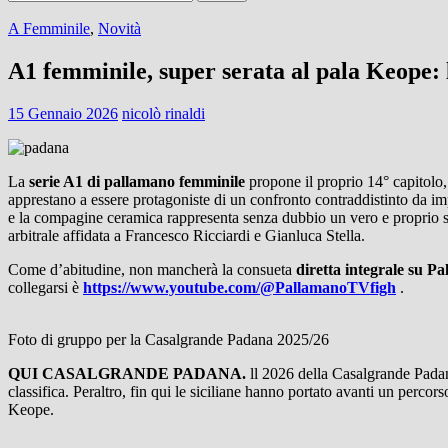
per:
A Femminile
,
Novità
A1 femminile, super serata al pala Keope:
15 Gennaio 2026
nicolò rinaldi
La
serie A1 di pallamano femminile
propone il proprio 14° capitolo,
apprestano a essere protagoniste di un confronto contraddistinto da impo
e la compagine ceramica rappresenta senza dubbio un vero e proprio 
arbitrale affidata a Francesco Ricciardi e Gianluca Stella.
Come d’abitudine, non mancherà la consueta
diretta integrale su P
collegarsi è
https://www.youtube.com/@PallamanoTVfigh
.
Foto di gruppo per la Casalgrande Padana 2025/26
QUI CASALGRANDE PADANA.
ll 2026 della Casalgrande Padan
classifica. Peraltro, fin qui le siciliane hanno portato avanti un perco
Keope.