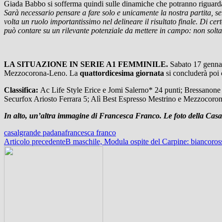
Giada Babbo si sofferma quindi sulle dinamiche che potranno riguardar
Sarà necessario pensare a fare solo e unicamente la nostra partita, se
volta un ruolo importantissimo nel delineare il risultato finale. Di
può contare su un rilevante potenziale da mettere in campo: non solt
LA SITUAZIONE IN SERIE A1 FEMMINILE.
Sabato 17 genna
Mezzocorona-Leno. La
quattordicesima giornata
si concluderà poi 
Classifica:
Ac Life Style Erice e Jomi Salerno* 24 punti; Bressanon
Securfox Ariosto Ferrara 5; Alì Best Espresso Mestrino e Mezzocoro
In alto, un’altra immagine di Francesca Franco. Le foto della Casa
casalgrande padana
francesca franco
Navigazione
Articolo precedente
B maschile, Modula ospite del Carpine: biancoross
articolo