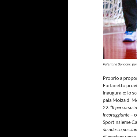
Valentina Bonacini, po
Proprio a proposi
Furlanetto provi
inaugurale: lo s
pala Molza di M
22.
“Il percorso i
incoraggiante
– 
Sportinsieme C
da adesso possiam
di passione verso