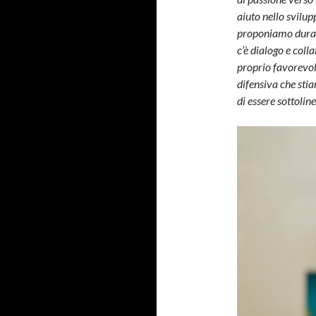
aiuto nello svilup
proponiamo durant
c’è dialogo e coll
proprio favorevole
difensiva che sti
di essere sottolin