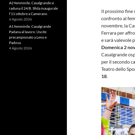
A2 femminile, Casalgrande si
raduna il 24/8. Sfida inaugurale
Il prossimo fine
l’11 ottobre a Camerano
confronto al fem
6 Agosto 2026
novembre, la Ca
A1 femminile, Casalgrande
Padana al lavoro. Uscite
Ferrara per affro
precampionato a Leno e
e sarà valevole 
Padova
Domenica 2 no
4 Agosto 2026
Casalgrande ospi
per il secondo ca
Teatro dello Spor
18
.