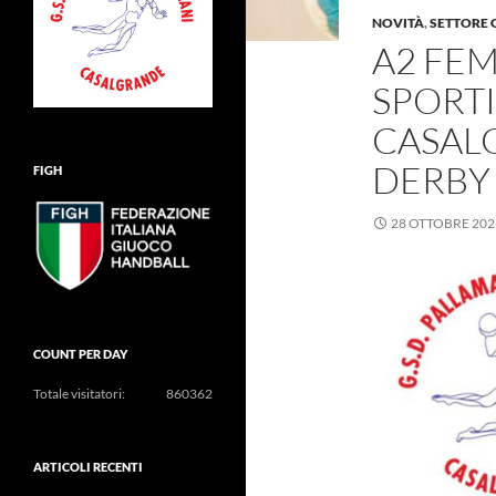
NOVITÀ
,
SETTORE 
A2 FEM
SPORT
CASAL
DERBY
FIGH
28 OTTOBRE 202
COUNT PER DAY
Totale visitatori:
860362
ARTICOLI RECENTI