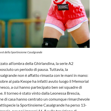
pivot della Sportinsieme Casalgrande
zzato all’ombra della Ghirlandina, la serie A2
osciuto un periodo di pausa. Tuttavia, la
algrande non è affatto rimasta con le mani in mano:
bre al pala Keope ha infatti avuto luogo il Memorial
sco, a cui hanno partecipato ben sei squadre di
e. Il torneo è stato vinto dalla Leonessa Brescia,
ne di casa hanno centrato un comunque rimarchevole
fattispecie la Sportinsieme Casalgrande ha perso 13-
rescia, per poi imporsi 16-8 sulle trevigiane di