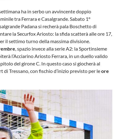
 settimana ha in serbo un avvincente doppio
minile tra Ferrara e Casalgrande. Sabato 1°
salgrande Padana si recherà pala Boschetto di
ntare la Securfox Ariosto: la sfida scatterà alle ore 17,
per il settimo turno della massima divisione.
vembre
, spazio invece alla serie A2: la Sportinsieme
terà l’Acciarino Ariosto Ferrara, in un duello valido
pitolo del girone C. In questo caso si giocherà al
t di Tressano, con fischio d’inizio previsto per le
ore