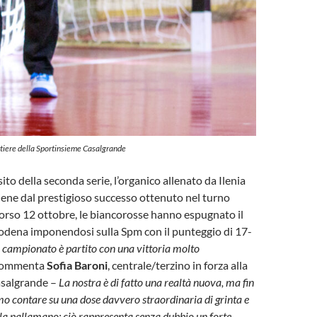
rtiere della Sportinsieme Casalgrande
to della seconda serie, l’organico allenato da Ilenia
ene dal prestigioso successo ottenuto nel turno
corso 12 ottobre, le biancorosse hanno espugnato il
odena imponendosi sulla Spm con il punteggio di 17-
n campionato è partito con una vittoria molto
commenta
Sofia Baroni
, centrale/terzino in forza alla
asalgrande –
La nostra è di fatto una realtà nuova, ma fin
o contare su una dose davvero straordinaria di grinta e
 la pallamano: ciò rappresenta senza dubbio un forte