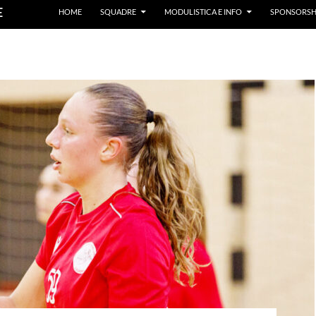
E
HOME
SQUADRE
MODULISTICA E INFO
SPONSORSH