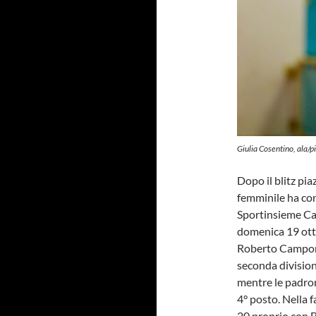
Giulia Cosentino, ala/
Dopo il blitz pia
femminile ha con
Sportinsieme Cas
domenica 19 otto
Roberto Campone
seconda division
mentre le padro
4° posto. Nella 
20 proprio con B