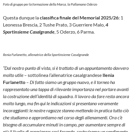
Foto di gruppo per la formazione della Marca, la Pallamano Oderzo
Questa dunque la
classifica finale del Memorial 2025/26:
1
Leonessa Brescia, 2 Tushe Prato, 3 Guerriere Malo,
4
Sportinsieme Casalgrande
, 5 Oderzo, 6 Parma.
Ilenia Furlanetto, allenatrice della Sportinsieme Casalgrande
“Dal nostro punto di vista, si è trattato di un appuntamento davvero
molto utile
– sottolinea l’allenatrice casalgrandese
Ilenia
Furlanetto
–
Di fatto siamo un gruppo nuovo, e il torneo ha
rappresentato una tappa di rilevante importanza nel portare avanti
la costruzione dell’identità di squadra. Il lavoro da fare resta ancora
molto lungo, ma fin qui le indicazioni si presentano veramente
incoraggianti: le nostre ragazze stanno mettendo in pratica tutto ciò
che studiamo e approntiamo nel corso degli allenamenti. Ora c’è
bisogno di accumulare minuti in campo, per aumentare sempre di
più il livello di esperienza: così facendo, costruiremo un rendimento