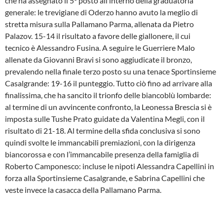
che ha assegnato il 5° posto all’interno della graduatoria
generale: le trevigiane di Oderzo hanno avuto la meglio di
stretta misura sulla Pallamano Parma, allenata da Pietro
Palazov. 15-14 il risultato a favore delle giallonere, il cui
tecnico è Alessandro Fusina. A seguire le Guerriere Malo
allenate da Giovanni Bravi si sono aggiudicate il bronzo,
prevalendo nella finale terzo posto su una tenace Sportinsieme
Casalgrande: 19-16 il punteggio. Tutto ciò fino ad arrivare alla
finalissima, che ha sancito il trionfo delle biancoblù lombarde:
al termine di un avvincente confronto, la Leonessa Brescia si è
imposta sulle Tushe Prato guidate da Valentina Megli, con il
risultato di 21-18. Al termine della sfida conclusiva si sono
quindi svolte le immancabili premiazioni, con la dirigenza
biancorossa e con l’immancabile presenza della famiglia di
Roberto Camponesco: incluse le nipoti Alessandra Capellini in
forza alla Sportinsieme Casalgrande, e Sabrina Capellini che
veste invece la casacca della Pallamano Parma.