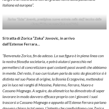
italiana ed europea”.
Zorica “Zoka” Jovovic, prestigiosa nuova entrata nello staff tecnico delle
giovanili biancorosse (foto archivio)
Si tratta di Zorica “Zoka” Jovovic, in arrivo
dall’Estense Ferrara…
“Benvenuta Zorica, fin da adesso. La sua figura è in piena linea con
la nostra filosofia societaria, e potrà aiutarci parecchio nel
permetterci di concretizzare quei costanti passi avanti che abbiamo
in mente. Del resto, il suo curriculum parla da solo: da giocatrice si è
distinta nel suo Paese di origine, la Bosnia Erzegovina, mettendosi
poi in luce nei ranghi di Messina, Palermo, Ferrara, Nuoro e
Cassano Magnago. A seguire, da allenatrice ha dimostrato di saper
lavorare in modo davvero efficace proprio con i giovani: i suoi
trascorsi a Cassano Magnago e appunto all’Estense Ferrara parlano
davvero chiaro in tal senso. L’intento che condividiamo con Zorica