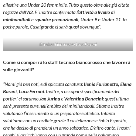
allestire una Under 20 femminile. Tutto questo oltre alle già citate
ragazze dell’
A2
. E’ inoltre confermata
l’attività a livello di
minihandball e squadre promozionali, Under 9 e Under 11
. In
poche parole, Casalgrande ci sarà quasi dovunque”.
Il trainer biancorosso Luca Ferroni
Come si comporrà lo staff tecnico biancorosso che lavorerà
sulle giovanili?
“Nomi già ben noti, e di spiccata caratura:
Ilenia Furlanetto, Elena
Barani, Luca Ferroni
. Inoltre, a occuparsi specificamente dei
portieri ci saranno
Jan Jurina
e
Valentina Bonacini
: quest’ultima
sarà presente pure nell’ambito del minihandball. Stiamo inoltre
valutando l’inserimento di un preparatore atletico. Intanto
salutiamo con un cordiale grazie il castellaranese Fabio Esposito,
che ha deciso di prendersi un anno sabbatico. D’altro canto, i nostri
ranghi si arricchiranno con un grande nome della pallamano