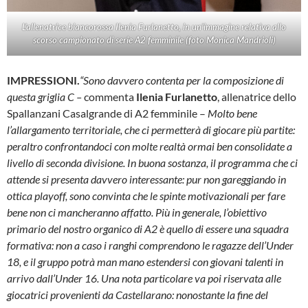
L’allenatrice biancorossa Ilenia Furlanetto, in un’immagine relativa allo
scorso campionato di serie A2 femminile (foto Monica Mandrioli)
IMPRESSIONI.
“Sono davvero contenta per la composizione di
questa griglia C –
commenta
Ilenia Furlanetto
, allenatrice dello
Spallanzani Casalgrande di A2 femminile –
Molto bene
l’allargamento territoriale, che ci permetterà di giocare più partite:
peraltro confrontandoci con molte realtà ormai ben consolidate a
livello di seconda divisione. In buona sostanza, il programma che ci
attende si presenta davvero interessante: pur non gareggiando in
ottica playoff, sono convinta che le spinte motivazionali per fare
bene non ci mancheranno affatto. Più in generale, l’obiettivo
primario del nostro organico di A2 è quello di essere una squadra
formativa: non a caso i ranghi comprendono le ragazze dell’Under
18, e il gruppo potrà man mano estendersi con giovani talenti in
arrivo dall’Under 16. Una nota particolare va poi riservata alle
giocatrici provenienti da Castellarano: nonostante la fine del