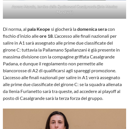
Aurora Maraia, terzino dello Spallanzani Casalgrande
(foto Monica
Mandrioli)
Di norma, al
pala Keope
si giocherà la
domenica sera
con
fischio d’inizio alle
ore 18
. L’accesso alle finali nazionali per
salire in A1 sarà assegnato alle prime due classificate del
girone C: tuttavia la Pallamano Spallanzani è già presente in
massima divisione con la compagine griffata Casalgrande
Padana, e dunque il regolamento non permette alle
biancorosse di A2 di qualificarsi agli spareggi promozione.
L’accesso alle finali nazionali per salire in A1 verrà assegnato
alle prime due classificate del girone C: se la squadra allenata
da Ilenia Furlanetto sarà tra queste, ad accedere ai playoff al
posto di Casalgrande sarà la terza forza del gruppo.