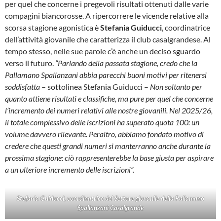
per quel che concerne i pregevoli risultati ottenuti dalle varie
compagini biancorosse. A ripercorrere le vicende relative alla
scorsa stagione agonistica è
Stefania Guiducci
, coordinatrice
dell’attività giovanile che caratterizza il club casalgrandese. Al
tempo stesso, nelle sue parole c’è anche un deciso sguardo
verso il futuro.
“Parlando della passata stagione, credo che la
Pallamano Spallanzani abbia parecchi buoni motivi per ritenersi
soddisfatta
– sottolinea Stefania Guiducci –
Non soltanto per
quanto attiene risultati e classifiche, ma pure per quel che concerne
l’incremento dei numeri relativi alle nostre giovanili. Nel 2025/26,
il totale complessivo delle iscrizioni ha superato quota 100: un
volume davvero rilevante. Peraltro, abbiamo fondato motivo di
credere che questi grandi numeri si manterranno anche durante la
prossima stagione: ciò rappresenterebbe la base giusta per aspirare
a un ulteriore incremento delle iscrizioni”.
Stefania Guiducci, coordinatrice del Settore giovanile della Pallamano
Spallanzani Casalgrande