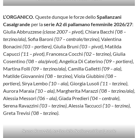
L’ORGANICO.
Queste dunque le forze dello
Spallanzani
Casalgrande
per la
serie A2 di pallamano femminile 2026/27
:
Giulia Abbruzzese
(classe 2007 – pivot)
, Chiara Bacchi
(’08 –
terzino/ala)
, Sofia Baroni
(’07 – centrale/terzino)
, Valentina
Bonacini
(’03 – portiere)
, Giulia Bruni
(’03 – pivot)
, Matilda
Capucci
(’11 – pivot)
, Francesca Cocchi
(’02 – terzino)
, Giulia
Cosentino
(’08 – ala/pivot)
, Angelica Di Caterino
(’09 – portiere)
,
Martina Folli
(’09 – terzino/ala)
, Camilla Galletti
(’09 – ala)
,
Matilde Giovannini
(’08 – terzino)
, Viola Giubbini
(’08 –
portiere)
, Sirya Lembo
(’10 – ala)
, Giorgia Lusoli
(’11 – terzino)
,
Aurora Maraia
(’10 – ala)
, Margherita Marazzi
(’08 – terzino/ala)
,
Alessia Messori
(’06 – ala)
, Giada Predieri
(’04 – centrale)
,
Serena Ravazzini
(’03 – terzino)
, Alessia Taccucci
(’10 – terzino)
,
Greta Trevisi
(’08 – terzino)
.
Serena Ravazzini, terzino dello Spallanzani Casalgrande