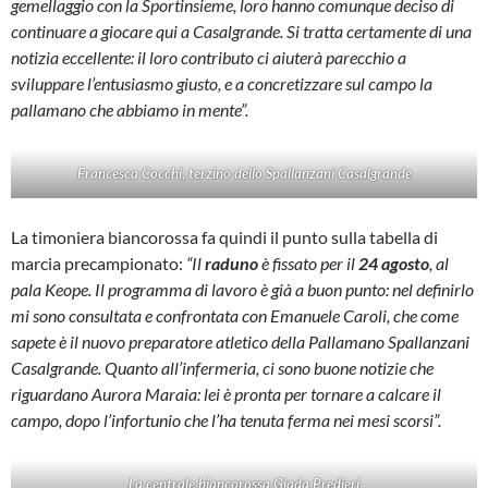
gemellaggio con la Sportinsieme, loro hanno comunque deciso di
continuare a giocare qui a Casalgrande. Si tratta certamente di una
notizia eccellente: il loro contributo ci aiuterà parecchio a
sviluppare l’entusiasmo giusto, e a concretizzare sul campo la
pallamano che abbiamo in mente”.
Francesca Cocchi, terzino dello Spallanzani Casalgrande
La timoniera biancorossa fa quindi il punto sulla tabella di
marcia precampionato:
“Il
raduno
è fissato per il
24 agosto
, al
pala Keope. Il programma di lavoro è già a buon punto: nel definirlo
mi sono consultata e confrontata con Emanuele Caroli, che come
sapete è il nuovo preparatore atletico della Pallamano Spallanzani
Casalgrande. Quanto all’infermeria, ci sono buone notizie che
riguardano Aurora Maraia: lei è pronta per tornare a calcare il
campo, dopo l’infortunio che l’ha tenuta ferma nei mesi scorsi”.
La centrale biancorossa Giada Predieri