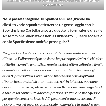
Ilenia Furlanetto, qui in un fotogramma relativo allo scorso campionato
di A2 femminile
Nella passata stagione, lo Spallanzani Casalgrande ha
allestito varie squadre attraverso un gemellaggio con la
Sportinsieme Castellarano: tra queste la formazione di serie
A2 femminile, allenata da Ilenia Furlanetto. Questo sodalizio
con la Sportinsieme andrà a proseguire?
“No, perchè a Castellarano ci sono stati alcuni cambiamenti di
rilievo. La Pallamano Sportinsieme ha purtroppo deciso di chiudere
l’attività giovanile agonistica, mantenendosi attiva soltanto a livello
di minihandball e squadre promozionali. Tuttavia le atlete e gli
atleti di provenienza Castellarano torneranno comunque alla
ribalta, tesserandosi direttamente con noi: in tal modo potranno
dare continuità ai rispettivi percorsi svolti in questi anni, seguitando
a fornire un contributo davvero prezioso a tutte le nostre squadre. E
per quanto concerne la serie A2, posso confermarlo: saremo di
nuovo al via del secondo campionato nazionale, e la squadra sarà