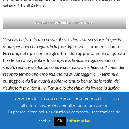
sabato 11 sull’Ariosto.
Il trainer casalgrandese Luca Ferroni
)
“Oderzo ha fornito una prova di considerevole spessore, in special
modo per quel che riguarda la fase difensiva
– commenta
Luca
Ferroni
, nel ripercorrere gli ultimi due appuntamenti di questa
trasferta romagnola –
In compenso, le nostre ragazze hanno
saputo replicare colpo su colpo e con notevole efficacia. A metà del
secondo tempo abbiamo iniziato ad avvantaggiarci in termini di
punteggio, e da lì in avanti abbiamo tenuto ben salde le redini del
risultato fino al termine. Per quello che riguarda invece la disfida
con Ferrara, di certo il risultato non era affatto scritto in partenza:
Il presente sito fa uso di cookie anche di terze parti. Si rinvia
l’oggettiva stanchezza di queste intense giornate si è fatta sentire, e
all'informativa estesa per ulteriori informazioni.
credo che sia stato lo stesso anche per l’Ariosto. Come consuetudine
La prosecuzione nella navigazione comporta l'accettazione dei
ormai consolidata, si è trattato di un derby parecchio combattuto:
cookie.
Informativa
OK
punteggio in bilico fino agli istanti conclusivi. Nelle ultimissime fasi