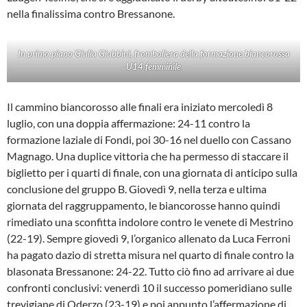
nella finalissima contro Bressanone.
In primo piano Giulia Giubbini, fromboliera della formazione biancorossa
U14 femminile
Il cammino biancorosso alle finali era iniziato mercoledì 8
luglio, con una doppia affermazione: 24-11 contro la
formazione laziale di Fondi, poi 30-16 nel duello con Cassano
Magnago. Una duplice vittoria che ha permesso di staccare il
biglietto per i quarti di finale, con una giornata di anticipo sulla
conclusione del gruppo B. Giovedì 9, nella terza e ultima
giornata del raggruppamento, le biancorosse hanno quindi
rimediato una sconfitta indolore contro le venete di Mestrino
(22-19). Sempre giovedì 9, l’organico allenato da Luca Ferroni
ha pagato dazio di stretta misura nel quarto di finale contro la
blasonata Bressanone: 24-22. Tutto ciò fino ad arrivare ai due
confronti conclusivi: venerdì 10 il successo pomeridiano sulle
trevigiane di Oderzo (23-19) e poi appunto l’affermazione di