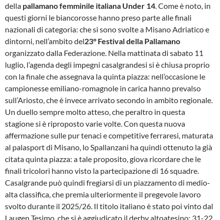
della
pallamano femminile italiana Under 14
. Come è noto, in
questi giorni le biancorosse hanno preso parte alle finali
nazionali di categoria: che si sono svolte a Misano Adriatico e
dintorni, nell’ambito del
23° Festival della Pallamano
organizzato dalla Federazione. Nella mattinata di sabato 11
luglio, l’agenda degli impegni casalgrandesi si è chiusa proprio
con la finale che assegnava la quinta piazza: nell’occasione le
campionesse emiliano-romagnole in carica hanno prevalso
sull’Ariosto, che è invece arrivato secondo in ambito regionale.
Un duello sempre molto atteso, che peraltro in questa
stagione si è riproposto varie volte. Con questa nuova
affermazione sulle pur tenaci e competitive ferraresi, maturata
al palasport di Misano, lo Spallanzani ha quindi ottenuto la già
citata quinta piazza: a tale proposito, giova ricordare che le
finali tricolori hanno visto la partecipazione di 16 squadre.
Casalgrande può quindi fregiarsi di un piazzamento di medio-
alta classifica, che premia ulteriormente il pregevole lavoro
svolto durante il 2025/26. Il titolo italiano è stato poi vinto dal
Laugen Tesimo, che si è aggiudicato il derby altoatesino: 31-22