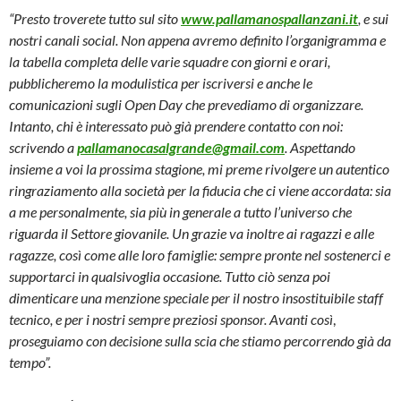
“Presto troverete tutto sul sito
www.pallamanospallanzani.it
, e sui
nostri canali social. Non appena avremo definito l’organigramma e
la tabella completa delle varie squadre con giorni e orari,
pubblicheremo la modulistica per iscriversi e anche le
comunicazioni sugli Open Day che prevediamo di organizzare.
Intanto, chi è interessato può già prendere contatto con noi:
scrivendo a
pallamanocasalgrande@gmail.com
. Aspettando
insieme a voi la prossima stagione, mi preme rivolgere un autentico
ringraziamento alla società per la fiducia che ci viene accordata: sia
a me personalmente, sia più in generale a tutto l’universo che
riguarda il Settore giovanile. Un grazie va inoltre ai ragazzi e alle
ragazze, così come alle loro famiglie: sempre pronte nel sostenerci e
supportarci in qualsivoglia occasione. Tutto ciò senza poi
dimenticare una menzione speciale per il nostro insostituibile staff
tecnico, e per i nostri sempre preziosi sponsor. Avanti così
,
proseguiamo con decisione sulla scia che stiamo percorrendo già da
tempo”.