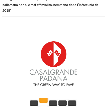
pallamano non si è mai affievolito, nemmeno dopo l’infortunio del
2018”