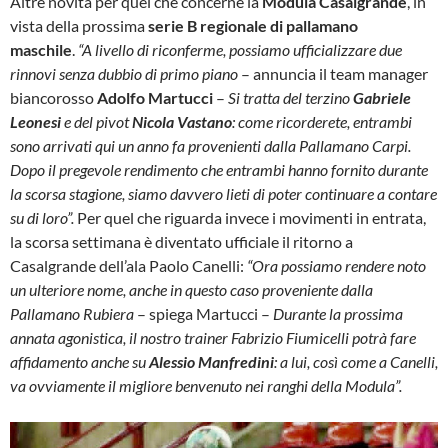
Altre novità per quel che concerne la
Modula Casalgrande
, in
vista della prossima
serie B regionale di pallamano
maschile
.
“A livello di riconferme, possiamo ufficializzare due
rinnovi senza dubbio di primo piano
– annuncia il team manager
biancorosso
Adolfo Martucci
–
Si tratta del terzino
Gabriele
Leonesi
e del pivot
Nicola Vastano
: come ricorderete, entrambi
sono arrivati qui un anno fa provenienti dalla Pallamano Carpi.
Dopo il pregevole rendimento che entrambi hanno fornito durante
la scorsa stagione, siamo davvero lieti di poter continuare a contare
su di loro”.
Per quel che riguarda invece i movimenti in entrata,
la scorsa settimana è diventato ufficiale il ritorno a
Casalgrande dell’ala Paolo Canelli:
“Ora possiamo rendere noto
un ulteriore nome, anche in questo caso proveniente dalla
Pallamano Rubiera
– spiega Martucci –
Durante la prossima
annata agonistica, il nostro trainer Fabrizio Fiumicelli potrà fare
affidamento anche su
Alessio Manfredini
: a lui, così come a Canelli,
va ovviamente il migliore benvenuto nei ranghi della Modula”.