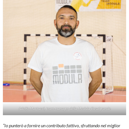
Adolfo Martucci, team manager della Modula Casalgrande
“Io punterò a fornire un contributo fattivo, sfruttando nel miglior