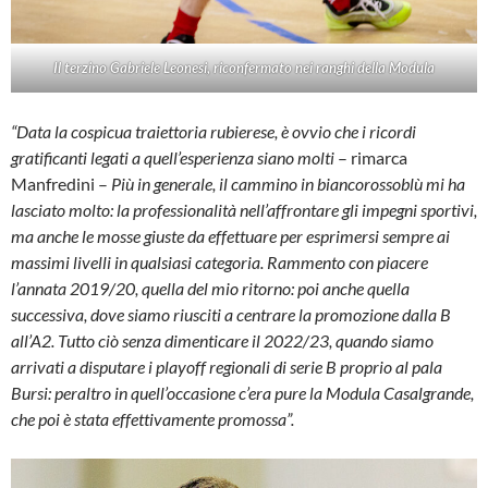
Il terzino Gabriele Leonesi, riconfermato nei ranghi della Modula
“Data la cospicua traiettoria rubierese, è ovvio che i ricordi
gratificanti legati a quell’esperienza siano molti
– rimarca
Manfredini –
Più in generale, il cammino in biancorossoblù mi ha
lasciato molto: la professionalità nell’affrontare gli impegni sportivi,
ma anche le mosse giuste da effettuare per esprimersi sempre ai
massimi livelli in qualsiasi categoria. Rammento con piacere
l’annata 2019/20, quella del mio ritorno: poi anche quella
successiva, dove siamo riusciti a centrare la promozione dalla B
all’A2. Tutto ciò senza dimenticare il 2022/23, quando siamo
arrivati a disputare i playoff regionali di serie B proprio al pala
Bursi: peraltro in quell’occasione c’era pure la Modula Casalgrande,
che poi è stata effettivamente promossa”.