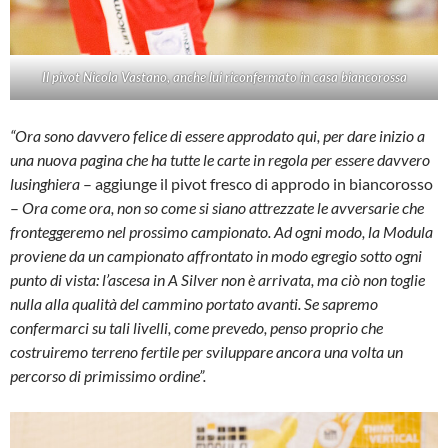
Il pivot Nicola Vastano, anche lui riconfermato in casa biancorossa
“Ora sono davvero felice di essere approdato qui, per dare inizio a
una nuova pagina che ha tutte le carte in regola per essere davvero
lusinghiera
– aggiunge il pivot fresco di approdo in biancorosso
–
Ora come ora, non so come si siano attrezzate le avversarie che
fronteggeremo nel prossimo campionato. Ad ogni modo, la Modula
proviene da un campionato affrontato in modo egregio sotto ogni
punto di vista: l’ascesa in A Silver non è arrivata, ma ciò non toglie
nulla alla qualità del cammino portato avanti. Se sapremo
confermarci su tali livelli, come prevedo, penso proprio che
costruiremo terreno fertile per sviluppare ancora una volta un
percorso di primissimo ordine”.