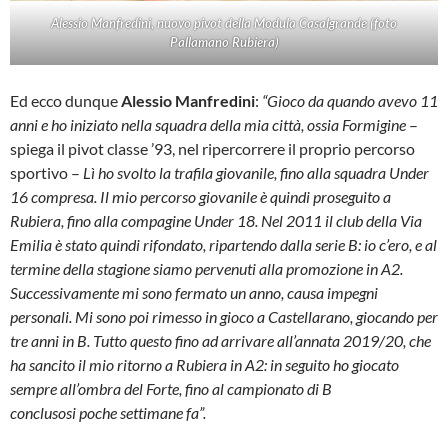
Alessio Manfredini, nuovo pivot della Modula Casalgrande (foto
Pallamano Rubiera)
Ed ecco dunque
Alessio Manfredini
:
“Gioco da quando avevo 11
anni e ho iniziato nella squadra della mia città, ossia Formigine
–
spiega il pivot classe ’93, nel ripercorrere il proprio percorso
sportivo –
Lì ho svolto la trafila giovanile, fino alla squadra Under
16 compresa. Il mio percorso giovanile è quindi proseguito a
Rubiera, fino alla compagine Under 18. Nel 2011 il club della Via
Emilia è stato quindi rifondato, ripartendo dalla serie B: io c’ero, e al
termine della stagione siamo pervenuti alla promozione in A2.
Successivamente mi sono fermato un anno, causa impegni
personali. Mi sono poi rimesso in gioco a Castellarano, giocando per
tre anni in B. Tutto questo fino ad arrivare all’annata 2019/20, che
ha sancito il mio ritorno a Rubiera in A2: in seguito ho giocato
sempre all’ombra del Forte, fino al campionato di B
conclusosi poche settimane fa”.