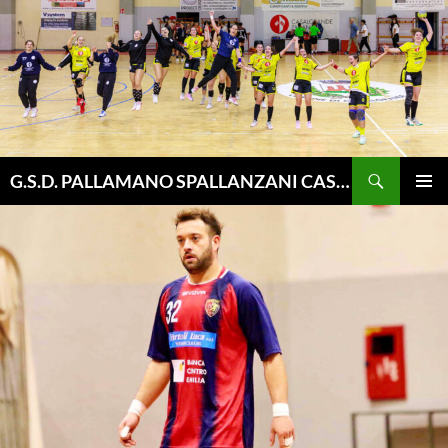
Vai
al
contenuto
Cerca
G.S.D. PALLAMANO SPALLANZANI CASALGRANDE
MENU
PRINCI