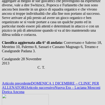
aggregare al meglio le sue giocatrici che provengono da esperienze
diverse, vale a dire Swhizscz, Popescu e Furlanetto che non sono
ancora ben inserite in un gioco di squadra organico e che vivono
ancora si troppe individualità che alla fine non portano al successo.
Serve arrivare al più presto ad avere un gioco organico e ben
organizzato se si vuole portare a casa un qualche punto ed in
particolar modo essere più attenti e determinati in attacco e con un
pizzico in più di attenzione quando si va al tiro mantenendo una
difesa solida e coriacea.
Classifica aggiornata alla 6° di andata:
Conversano e Salerno 18,
Mestrino 10, Palermo 8, Sassari e Cassano Magnago 6, Teramo e
Casalgrande Padana 3.
Casalgrande 28 Novembre
2013
C. T.
Navigazione
Articolo precedente
DOMENICA 1 DICEMBRE – CLINIC PER
ALLENATORI
Articolo successivo
Nuova Era – Luciana Mosconi
articolo
Dorica Ancona