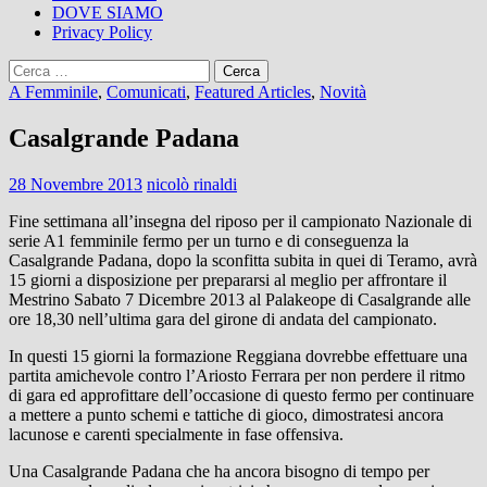
DOVE SIAMO
Privacy Policy
Ricerca
per:
A Femminile
,
Comunicati
,
Featured Articles
,
Novità
Casalgrande Padana
28 Novembre 2013
nicolò rinaldi
Fine settimana all’insegna del riposo per il campionato Nazionale di
serie A1 femminile fermo per un turno e di conseguenza la
Casalgrande Padana, dopo la sconfitta subita in quei di Teramo, avrà
15 giorni a disposizione per prepararsi al meglio per affrontare il
Mestrino Sabato 7 Dicembre 2013 al Palakeope di Casalgrande alle
ore 18,30 nell’ultima gara del girone di andata del campionato.
In questi 15 giorni la formazione Reggiana dovrebbe effettuare una
partita amichevole contro l’Ariosto Ferrara per non perdere il ritmo
di gara ed approfittare dell’occasione di questo fermo per continuare
a mettere a punto schemi e tattiche di gioco, dimostratesi ancora
lacunose e carenti specialmente in fase offensiva.
Una Casalgrande Padana che ha ancora bisogno di tempo per