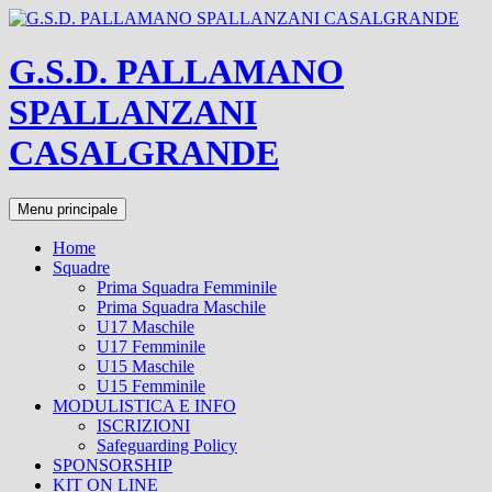
Vai
al
contenuto
G.S.D. PALLAMANO
SPALLANZANI
CASALGRANDE
Cerca
Menu principale
Home
Squadre
Prima Squadra Femminile
Prima Squadra Maschile
U17 Maschile
U17 Femminile
U15 Maschile
U15 Femminile
MODULISTICA E INFO
ISCRIZIONI
Safeguarding Policy
SPONSORSHIP
KIT ON LINE