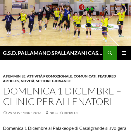
Vai
al
contenuto
Cerca
G.S.D. PALLAMANO SPALLANZANI CASALGRANDE
MENU
PRINCI
A FEMMINILE
,
ATTIVITÀ PROMOZIONALE
,
COMUNICATI
,
FEATURED
ARTICLES
,
NOVITÀ
,
SETTORE GIOVANILE
DOMENICA 1 DICEMBRE –
CLINIC PER ALLENATORI
25 NOVEMBRE 2013
NICOLÒ RINALDI
Domenica 1 Dicembre al Palakeope di Casalgrande si svolgerà