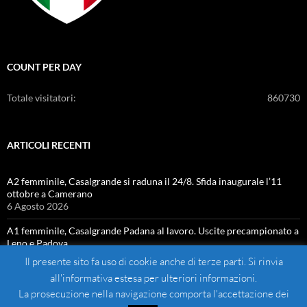
COUNT PER DAY
Totale visitatori:
860730
ARTICOLI RECENTI
A2 femminile, Casalgrande si raduna il 24/8. Sfida inaugurale l’11
ottobre a Camerano
6 Agosto 2026
A1 femminile, Casalgrande Padana al lavoro. Uscite precampionato a
Leno e Padova
4 Agosto 2026
Il presente sito fa uso di cookie anche di terze parti. Si rinvia
all'informativa estesa per ulteriori informazioni.
La prosecuzione nella navigazione comporta l'accettazione dei