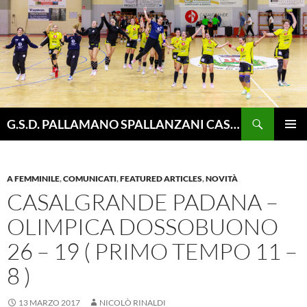
Vai
al
contenuto
Cerca
G.S.D. PALLAMANO SPALLANZANI CASALGRANDE
MENU
PRINCI
A FEMMINILE
,
COMUNICATI
,
FEATURED ARTICLES
,
NOVITÀ
CASALGRANDE PADANA –
OLIMPICA DOSSOBUONO
26 – 19 ( PRIMO TEMPO 11 –
8 )
13 MARZO 2017
NICOLÒ RINALDI