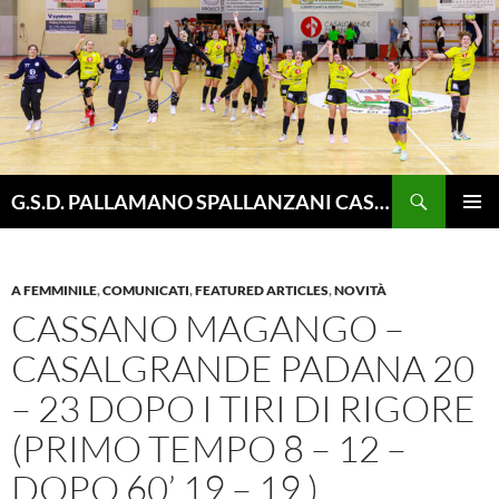
Vai
al
contenuto
Cerca
G.S.D. PALLAMANO SPALLANZANI CASALGRANDE
MENU
PRINCI
A FEMMINILE
,
COMUNICATI
,
FEATURED ARTICLES
,
NOVITÀ
CASSANO MAGANGO –
CASALGRANDE PADANA 20
– 23 DOPO I TIRI DI RIGORE
(PRIMO TEMPO 8 – 12 –
DOPO 60’ 19 – 19 )