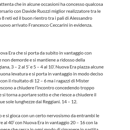
ttenta che in alcune occasioni ha concesso qualcosa
ersario con Davide Ruozzi miglior realizzatore tra le
 8 reti ed il buon rientro tra i pali di Alessandro
 nuovo arrivato Francesco Ceccarini in evidenza.
ova Era che si porta da subito in vantaggio con
non demorde e si mantiene a ridosso della
na, 3 – 2 al 5’ e 5 – 4 al 10’. Nuova Era piazza alcune
 buona levatura e si porta in vantaggio in modo deciso
 con il risultato di 12 – 6 ma i ragazzi di Mister
iescono a chiudere l’incontro concedendo troppo
e si torna a portare sotto e che riesce a chiudere il
e sole lunghezze dai Reggiani. 14 – 12.
o e si gioca con un certo nervosismo da entrambi le
re al 40’ con Nuova Era in vantaggio 20 – 16 con la
ese che cerca in ogni modo di rimanere in partita,