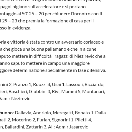
agni pigiano sull’acceleratore e si portano
ntaggio al 50’ 25 – 20 per chiudere l’incontro con il
di 29 – 23 che premia la formazione di casa per il
sso in evidenza.
ria e vittoria è stata contro un avversario coriaceo e
a che gioca una buona pallamano e che in alcune
puto mettere in difficoltà i ragazzi di Niezirevic che a
hanno saputo mettere in campo una maggiore
giore determinazione specialmente in fase difensiva.
inini 2, Pranzo 1, Ruozzi 8, Usai 1, Lassouli, Ricciardo,
ieri, Baschieri, Giubbini 3, Rivi, Mammi 5, Montanari,
 Samir Nezirevic
obuono
: Dallavia, Andriolo, Meregatti, Bonato 1, Dalla
ti 2, Mocerino 2, Furlan, Signorini 1, Piletti 4,
, Ballardini, Zattarin 3. All: Admir Jasarevic