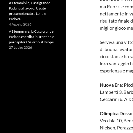
A1 femminile, Casalgrande
ma Ruozzi e comp
Padana al lavoro. Uscite
nettamente in va
precampionato a Leno e
Padova
risultato finale 
4 Agosto 2026
miglior gioco me
A1 femminile, la Casalgrande
Padana esordirà in Trentino e
Serviva una vitto
poi ospiterà Salerno al Keope
27 Luglio 2026
di buona levatur
circostanze ha sa
loro vantaggio 
esperienza e mag
Nuova Era
: Picc
Lamberti 3, Barb
Ceccarini 6. All:
Olimpica Doss
Vecchia 10, Benna
Nielsen, Perazzon