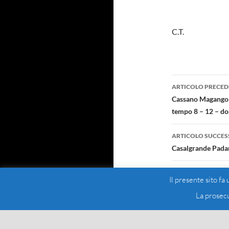
C.T.
Navigazi
ARTICOLO PRECED
articolo
Cassano Magango –
tempo 8 – 12 – dop
ARTICOLO SUCCES
Casalgrande Pada
Il presente sito fa
La prosecu