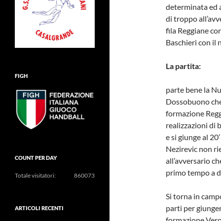
determinata ed a
di troppo all’avv
fila Reggiane con
Baschieri con il
La partita:
FIGH
parte bene la Nu
Dossobuono che 
formazione Reggia
realizzazioni di
e si giunge al 20’
Nezirevic non r
COUNT PER DAY
all’avversario ch
primo tempo a du
Totale visitatori:
860073
Si torna in camp
parti per giunge
ARTICOLI RECENTI
formazione Veron