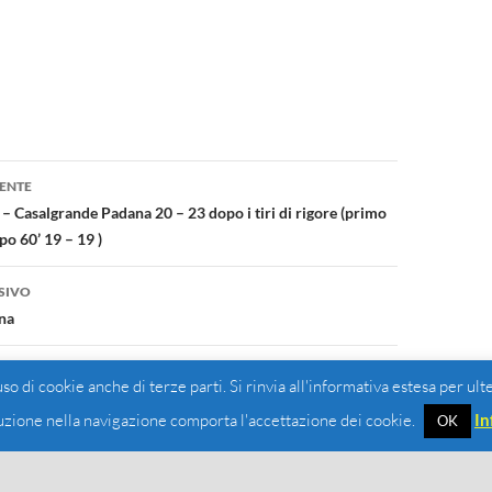
one
ENTE
 Casalgrande Padana 20 – 23 dopo i tiri di rigore (primo
o 60’ 19 – 19 )
SIVO
na
 uso di cookie anche di terze parti. Si rinvia all'informativa estesa per ult
zione nella navigazione comporta l'accettazione dei cookie.
In
OK