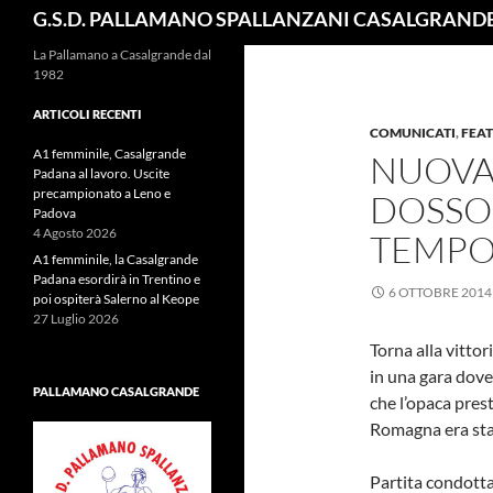
Cerca
G.S.D. PALLAMANO SPALLANZANI CASALGRAND
La Pallamano a Casalgrande dal
1982
ARTICOLI RECENTI
COMUNICATI
,
FEAT
A1 femminile, Casalgrande
NUOVA 
Padana al lavoro. Uscite
precampionato a Leno e
DOSSO
Padova
4 Agosto 2026
TEMPO 
A1 femminile, la Casalgrande
Padana esordirà in Trentino e
6 OTTOBRE 2014
poi ospiterà Salerno al Keope
27 Luglio 2026
Torna alla vitto
in una gara dove
PALLAMANO CASALGRANDE
che l’opaca pres
Romagna era sta
Partita condotta 