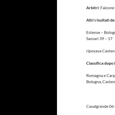
Arbitri
: Falcon
Altri risultati de
Estense – Bolog
Sassari 39 – 17
riposava Caste
Classifica dopo l
Romagna e Carpi
Bologna, Caste
Casalgrande 06