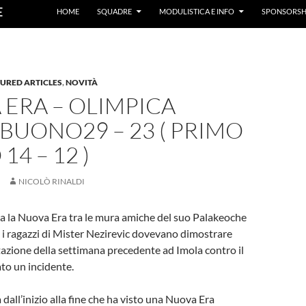
E
HOME
SQUADRE
MODULISTICA E INFO
SPONSORSH
URED ARTICLES
,
NOVITÀ
ERA – OLIMPICA
BUONO29 – 23 ( PRIMO
14 – 12 )
NICOLÒ RINALDI
ria la Nuova Era tra le mura amiche del suo Palakeoche
 i ragazzi di Mister Nezirevic dovevano dimostrare
tazione della settimana precedente ad Imola contro il
to un incidente.
dall’inizio alla fine che ha visto una Nuova Era