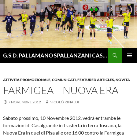
Vai
al
contenuto
Cerca
G.S.D. PALLAMANO SPALLANZANI CASALGRANDE
MENU
PRINCI
ATTIVITÀ PROMOZIONALE
,
COMUNICATI
,
FEATURED ARTICLES
,
NOVITÀ
FARMIGEA – NUOVA ERA
7 NOVEMBRE 2012
NICOLÒ RINALDI
Sabato prossimo, 10 Novembre 2012, vedrà entrambe le
formazioni di Casalgrande in trasferta in terra Toscana, la
Nuova Era in quei di Pisa alle ore 16,00 contro la Farmigea