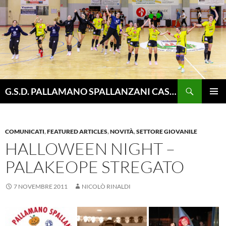
Vai
al
contenuto
Cerca
G.S.D. PALLAMANO SPALLANZANI CASALGRANDE
MENU
PRINCI
COMUNICATI
,
FEATURED ARTICLES
,
NOVITÀ
,
SETTORE GIOVANILE
HALLOWEEN NIGHT –
PALAKEOPE STREGATO
7 NOVEMBRE 2011
NICOLÒ RINALDI