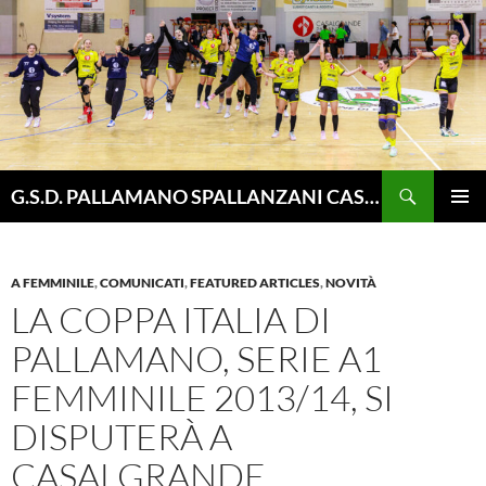
Vai
al
contenuto
Cerca
G.S.D. PALLAMANO SPALLANZANI CASALGRANDE
MENU
PRINCI
A FEMMINILE
,
COMUNICATI
,
FEATURED ARTICLES
,
NOVITÀ
LA COPPA ITALIA DI
PALLAMANO, SERIE A1
FEMMINILE 2013/14, SI
DISPUTERÀ A
CASALGRANDE