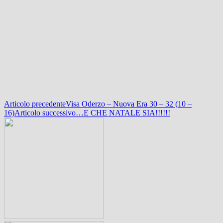
Navigazione
Articolo precedente
Visa Oderzo – Nuova Era 30 – 32 (10 –
16)
Articolo successivo
…E CHE NATALE SIA!!!!!!
articolo