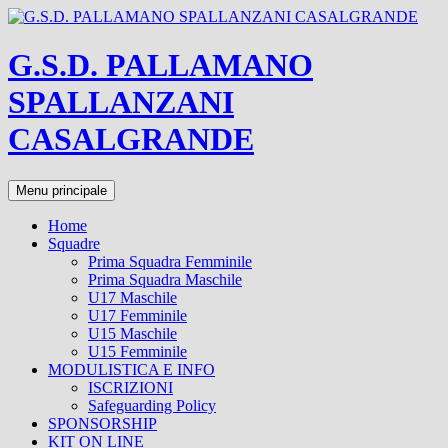
Vai
al
contenuto
G.S.D. PALLAMANO
SPALLANZANI
CASALGRANDE
Cerca
Menu principale
Home
Squadre
Prima Squadra Femminile
Prima Squadra Maschile
U17 Maschile
U17 Femminile
U15 Maschile
U15 Femminile
MODULISTICA E INFO
ISCRIZIONI
Safeguarding Policy
SPONSORSHIP
KIT ON LINE