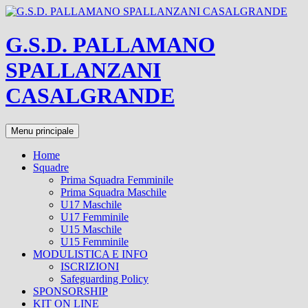
Vai
al
contenuto
G.S.D. PALLAMANO
SPALLANZANI
CASALGRANDE
Cerca
Menu principale
Home
Squadre
Prima Squadra Femminile
Prima Squadra Maschile
U17 Maschile
U17 Femminile
U15 Maschile
U15 Femminile
MODULISTICA E INFO
ISCRIZIONI
Safeguarding Policy
SPONSORSHIP
KIT ON LINE