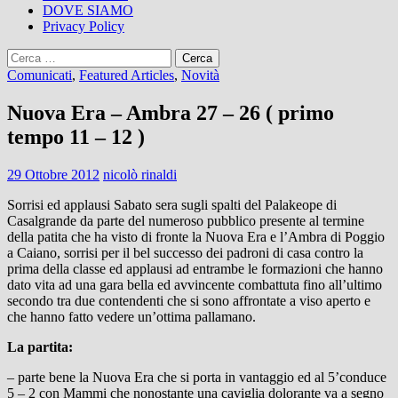
DOVE SIAMO
Privacy Policy
Ricerca
per:
Comunicati
,
Featured Articles
,
Novità
Nuova Era – Ambra 27 – 26 ( primo
tempo 11 – 12 )
29 Ottobre 2012
nicolò rinaldi
Sorrisi ed applausi Sabato sera sugli spalti del Palakeope di
Casalgrande da parte del numeroso pubblico presente al termine
della patita che ha visto di fronte la Nuova Era e l’Ambra di Poggio
a Caiano, sorrisi per il bel successo dei padroni di casa contro la
prima della classe ed applausi ad entrambe le formazioni che hanno
dato vita ad una gara bella ed avvincente combattuta fino all’ultimo
secondo tra due contendenti che si sono affrontate a viso aperto e
che hanno fatto vedere un’ottima pallamano.
La partita:
– parte bene la Nuova Era che si porta in vantaggio ed al 5’conduce
5 – 2 con Mammi che nonostante una caviglia dolorante va a segno