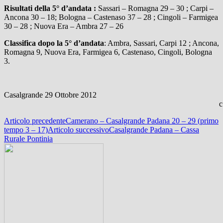
Risultati della 5° d’andata :
Sassari – Romagna 29 – 30 ; Carpi –
Ancona 30 – 18; Bologna – Castenaso 37 – 28 ; Cingoli – Farmigea
30 – 28 ; Nuova Era – Ambra 27 – 26
Classifica dopo la 5° d’andata
: Ambra, Sassari, Carpi 12 ; Ancona,
Romagna 9, Nuova Era, Farmigea 6, Castenaso, Cingoli, Bologna
3.
Casalgrande 29 Ottobre 2012
c.
Navigazione
Articolo precedente
Camerano – Casalgrande Padana 20 – 29 (primo
tempo 3 – 17)
Articolo successivo
Casalgrande Padana – Cassa
articolo
Rurale Pontinia