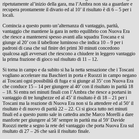
ripetutamente al’inizio della gara, ma l’Ambra non sta a guardare e
recupera prontamente il divario ed al 10’ il risultato è di 6 – 5 per i
locali.
Comincia a questo punto un’alternanza di vantaggio, parità,
vantaggio che mantiene la gara in netto equilibrio con Nuova Era
che riesce a mantenersi spesso avanti alla squadra Toscana e si
giunge al 20’ con il tabellone luminoso che indica 10 – 9 per i
padroni di casa che sul finire dei primi 30 minuti concedono
qualcosa agli avversari che riescono a chiudere in leggero vantaggio
la prima frazione di gioco sul risultato di 11 – 12.
Si torna in campo e da subito si ha la netta sensazione che i Toscani
vogliano accelerare ma Baschieri in porta e Ruozzi in campo negano
ai Toscani ogni possibilità di fuga e si giunge al 35’ con Nuova Era
che conduce 15 – 14 per giungere al 40’ con il risultato in parità 18
– 18. Si entra nei minuti finali con l’Ambra che riesce a portarsi in
vantaggio di tre lunghezze ed al 45’ il risultato è di 18 – 21 per i
Toscani ma la reazione di Nuova Era non si fa attendere ed al 50’ il
risultato è di nuovo di parità 22 – 22. Ci si gioca tutto nei minuti
finali ed a questo punto sale in cattedra anche Marco Morelli a dare
manforte per giungere al 58’ sempre in parità ma al 59’ Davide
Ruozzi mette a segno la rete del vantaggio che porta Nuova Era sul
risultato di 27 – 26 che sarà il risultato finale.