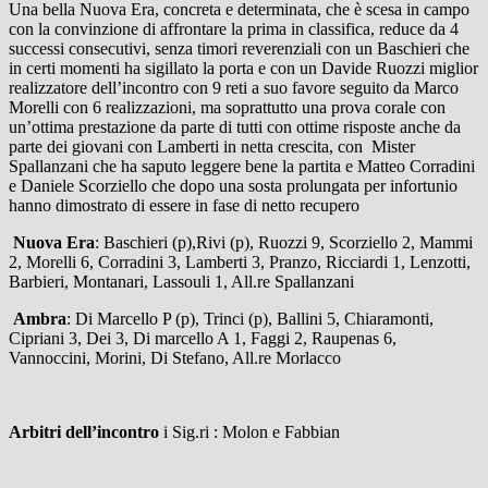
Una bella Nuova Era, concreta e determinata, che è scesa in campo
con la convinzione di affrontare la prima in classifica, reduce da 4
successi consecutivi, senza timori reverenziali con un Baschieri che
in certi momenti ha sigillato la porta e con un Davide Ruozzi miglior
realizzatore dell’incontro con 9 reti a suo favore seguito da Marco
Morelli con 6 realizzazioni, ma soprattutto una prova corale con
un’ottima prestazione da parte di tutti con ottime risposte anche da
parte dei giovani con Lamberti in netta crescita, con Mister
Spallanzani che ha saputo leggere bene la partita e Matteo Corradini
e Daniele Scorziello che dopo una sosta prolungata per infortunio
hanno dimostrato di essere in fase di netto recupero
Nuova Era
: Baschieri (p),Rivi (p), Ruozzi 9, Scorziello 2, Mammi
2, Morelli 6, Corradini 3, Lamberti 3, Pranzo, Ricciardi 1, Lenzotti,
Barbieri, Montanari, Lassouli 1, All.re Spallanzani
Ambra
: Di Marcello P (p), Trinci (p), Ballini 5, Chiaramonti,
Cipriani 3, Dei 3, Di marcello A 1, Faggi 2, Raupenas 6,
Vannoccini, Morini, Di Stefano, All.re Morlacco
Arbitri dell’incontro
i Sig.ri : Molon e Fabbian