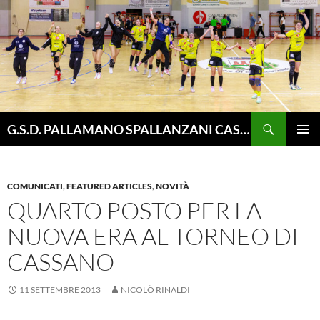
Vai
al
contenuto
Cerca
G.S.D. PALLAMANO SPALLANZANI CASALGRANDE
MENU
PRINCI
COMUNICATI
,
FEATURED ARTICLES
,
NOVITÀ
QUARTO POSTO PER LA
NUOVA ERA AL TORNEO DI
CASSANO
11 SETTEMBRE 2013
NICOLÒ RINALDI