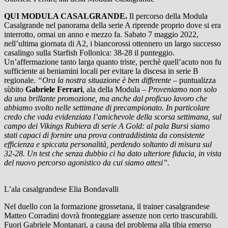
QUI MODULA CASALGRANDE.
Il percorso della Modula
Casalgrande nel panorama della serie A riprende proprio dove si era
interrotto, ormai un anno e mezzo fa. Sabato 7 maggio 2022,
nell’ultima giornata di A2, i biancorossi ottennero un largo successo
casalingo sulla Starfish Follonica: 38-28 il punteggio.
Un’affermazione tanto larga quanto triste, perchè quell’acuto non fu
sufficiente ai beniamini locali per evitare la discesa in serie B
regionale.
“Ora la nostra situazione è ben differente –
puntualizza
sùbito
Gabriele Ferrari
, ala della Modula
– Proveniamo non solo
da una brillante promozione, ma anche dal proficuo lavoro che
abbiamo svolto nelle settimane di precampionato. In particolare
credo che vada evidenziata l’amichevole della scorsa settimana, sul
campo dei Vikings Rubiera di serie A Gold: al pala Bursi siamo
stati capaci di fornire una prova contraddistinta da consistente
efficienza e spiccata personalità, perdendo soltanto di misura sul
32-28. Un test che senza dubbio ci ha dato ulteriore fiducia, in vista
del nuovo percorso agonistico da cui siamo attesi”.
L’ala casalgrandese Elia Bondavalli
Nel duello con la formazione grossetana, il trainer casalgrandese
Matteo Corradini dovrà fronteggiare assenze non certo trascurabili.
Fuori Gabriele Montanari, a causa del problema alla tibia emerso