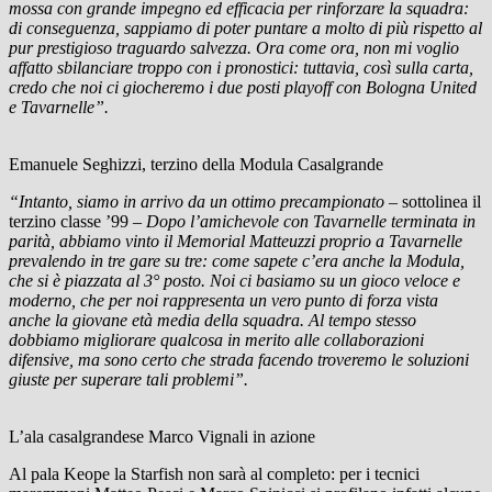
mossa con grande impegno ed efficacia per rinforzare la squadra:
di conseguenza, sappiamo di poter puntare a molto di più rispetto al
pur prestigioso traguardo salvezza. Ora come ora, non mi voglio
affatto sbilanciare troppo con i pronostici: tuttavia, così sulla carta,
credo che noi ci giocheremo i due posti playoff con Bologna United
e Tavarnelle”.
Emanuele Seghizzi, terzino della Modula Casalgrande
“Intanto, siamo in arrivo da un ottimo precampionato –
sottolinea il
terzino classe ’99
– Dopo l’amichevole con Tavarnelle terminata in
parità, abbiamo vinto il Memorial Matteuzzi proprio a Tavarnelle
prevalendo in tre gare su tre: come sapete c’era anche la Modula,
che si è piazzata al 3° posto. Noi ci basiamo su un gioco veloce e
moderno, che per noi rappresenta un vero punto di forza vista
anche la giovane età media della squadra. Al tempo stesso
dobbiamo migliorare qualcosa in merito alle collaborazioni
difensive, ma sono certo che strada facendo troveremo le soluzioni
giuste per superare tali problemi”.
L’ala casalgrandese Marco Vignali in azione
Al pala Keope la Starfish non sarà al completo: per i tecnici