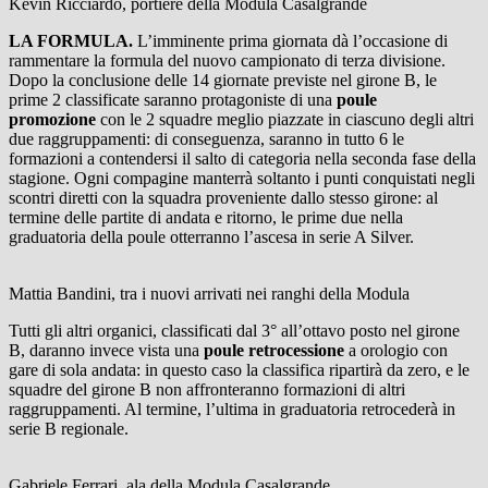
Kevin Ricciardo, portiere della Modula Casalgrande
LA FORMULA.
L’imminente prima giornata dà l’occasione di
rammentare la formula del nuovo campionato di terza divisione.
Dopo la conclusione delle 14 giornate previste nel girone B, le
prime 2 classificate saranno protagoniste di una
poule
promozione
con le 2 squadre meglio piazzate in ciascuno degli altri
due raggruppamenti: di conseguenza, saranno in tutto 6 le
formazioni a contendersi il salto di categoria nella seconda fase della
stagione. Ogni compagine manterrà soltanto i punti conquistati negli
scontri diretti con la squadra proveniente dallo stesso girone: al
termine delle partite di andata e ritorno, le prime due nella
graduatoria della poule otterranno l’ascesa in serie A Silver.
Mattia Bandini, tra i nuovi arrivati nei ranghi della Modula
Tutti gli altri organici, classificati dal 3° all’ottavo posto nel girone
B, daranno invece vista una
poule retrocessione
a orologio con
gare di sola andata: in questo caso la classifica ripartirà da zero, e le
squadre del girone B non affronteranno formazioni di altri
raggruppamenti. Al termine, l’ultima in graduatoria retrocederà in
serie B regionale.
Gabriele Ferrari, ala della Modula Casalgrande