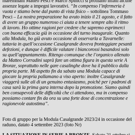
maremmani Matteo Pesci e Marco Spinicci si profilano infatti alcune
assenze legate a impegni lavorativi.
“In compenso l’infermeria è
vuota e stiamo bene dal punto di vista fisico –
sottolinea Tommaso
Pesci
– La nostra preparazione ha avuto inizio il 21 agosto, e il fatto
di avere un gruppo numeroso ci aiuta a tenere sempre alto il ritmo
di lavoro. Ho ottime ragioni per credere che sapremo esprimerci
con buona efficacia già in occasione del turno inaugurale. Quanto
alla Modula, ho già avuto occasione di osservarla a Tavarnelle:
tuttavia in quell’occasione Casalgrande doveva fronteggiare pesanti
defezioni, e dunque è difficile valutare i biancorossi basandosi solo
su quell’appuntamento. Ritengo comunque che l’organico allenato
da Matteo Corradini saprà fare un ottima figura in questa serie A
Bronze, soprattutto nelle gare casalinghe dove ha il pubblico dalla
propria parte. Mi aspetto fin da sabato una Modula capace di
giocare la propria pallamano a viso aperto: inoltre Casalgrande
viaggerà sulle ali di un genuino entusiasmo, poichè per i padroni di
casa sarà la prima gara interna dopo la promozione. Siamo quindi
ben consapevoli delle difficoltà che ci attendono, ma in compenso
possiamo contare fin da ora su una forte dose di concentrazione e
ragionevole autostima”.
Foto di gruppo per la Modula Casalgrande 2023/24 in occasione del
raduno, datato 4 settembre 2023 (foto Nr)
LA SITUAZIONE IN SERIE A BRONZE.
Sabato 21 ottobre si