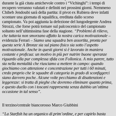
durante la già citata amichevole contro i “Vichinghi”: i tempi di
recupero verranno valutati e definiti nei prossimi giorni. Nemmeno
Chiheb Jendoubi sarà della partita: il pivot ex Rubiera deve infatti
scontare una giornata di squalifica, ereditata dallo scorso
campionato. Va poi aggiunta la defezione del lungodegente Andrea
Strozzi, che forse potrà tornare sul palcoscenico del campionato
soltanto nell’ultimissima fase della stagione.
“Problemi di rilievo,
che tuttavia non smorzano affatto la nostra carica motivazionale –
evidenzia Ferrari
– Siamo una squadra ben assortita, pronta per
questa serie A Bronze sia sul piano fisico sia sotto l’aspetto
motivazionale. Anche in questi giorni si è lavorato in maniera
costante e proficua: un motivo in più per nutrire buone speranze
riguardo alla pur complessa sfida con Follonica. A mio parere, tutto
sta nella mentalità che riusciamo a mettere in campo: quando
giochiamo con attenzione e concentrazione per tutti i 60 minuti,
credo proprio che le squadre di categoria in grado di sconfiggerci
siano davvero poche. Alcune volte pecchiamo di disattenzioni e
leggerezze: si tratta di pieghe che dovremo eliminare quanto prima,
e questo duello con i toscani rappresenta senza dubbio un’ottima
occasione in tal senso”.
Il terzino/centrale biancorosso Marco Giubbini
“La Starfish ha un organico di prim’ordine, e per capirlo basta