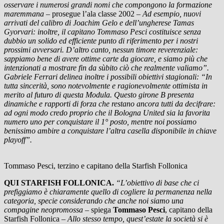
osservare i numerosi grandi nomi che compongono la formazione
maremmana –
prosegue l’ala classe 2002
– Ad esempio, nuovi
arrivati del calibro di Joachim Gelo e dell’ungherese Tamas
Gyorvari: inoltre, il capitano Tommaso Pesci costituisce senza
dubbio un solido ed efficiente punto di riferimento per i nostri
prossimi avversari. D’altro canto, nessun timore reverenziale:
sappiamo bene di avere ottime carte da giocare, e siamo più che
intenzionati a mostrare fin da sùbito ciò che realmente valiamo”.
Gabriele Ferrari delinea inoltre i possibili obiettivi stagionali: “In
tutta sincerità, sono notevolmente e ragionevolmente ottimista in
merito al futuro di questa Modula. Questo girone B presenta
dinamiche e rapporti di forza che restano ancora tutti da decifrare:
ad ogni modo credo proprio che il Bologna United sia la favorita
numero uno per conquistare il 1° posto, mentre noi possiamo
benissimo ambire a conquistare l’altra casella disponibile in chiave
playoff”.
Tommaso Pesci, terzino e capitano della Starfish Follonica
QUI STARFISH FOLLONICA.
“L’obiettivo di base che ci
prefiggiamo è chiaramente quello di cogliere la permanenza nella
categoria, specie considerando che anche noi siamo una
compagine neopromossa –
spiega
Tommaso Pesci
, capitano della
Starfish Follonica
– Allo stesso tempo, quest’estate la società si è