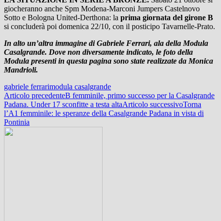
giocheranno anche Spm Modena-Marconi Jumpers Castelnovo
Sotto e Bologna United-Derthona: la
prima giornata del girone B
si concluderà poi domenica 22/10, con il posticipo Tavarnelle-Prato.
In alto un’altra immagine di Gabriele Ferrari, ala della Modula
Casalgrande. Dove non diversamente indicato, le foto della
Modula presenti in questa pagina sono state realizzate da Monica
Mandrioli.
gabriele ferrari
modula casalgrande
Navigazione
Articolo precedente
B femminile, primo successo per la Casalgrande
Padana. Under 17 sconfitte a testa alta
Articolo successivo
Torna
articolo
l’A1 femminile: le speranze della Casalgrande Padana in vista di
Pontinia