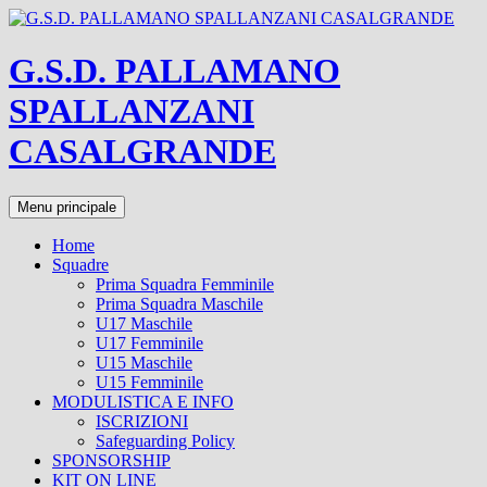
Vai
al
contenuto
G.S.D. PALLAMANO
SPALLANZANI
CASALGRANDE
Cerca
Menu principale
Home
Squadre
Prima Squadra Femminile
Prima Squadra Maschile
U17 Maschile
U17 Femminile
U15 Maschile
U15 Femminile
MODULISTICA E INFO
ISCRIZIONI
Safeguarding Policy
SPONSORSHIP
KIT ON LINE