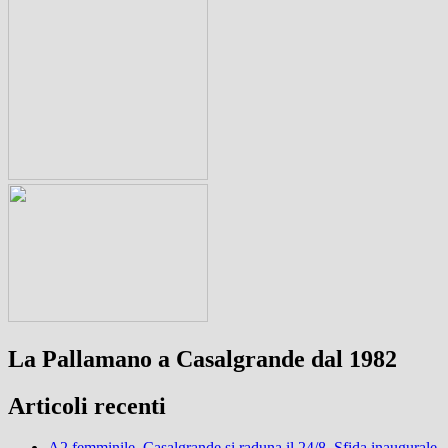
La Pallamano a Casalgrande dal 1982
Articoli recenti
A2 femminile, Casalgrande si raduna il 24/8. Sfida inaugurale