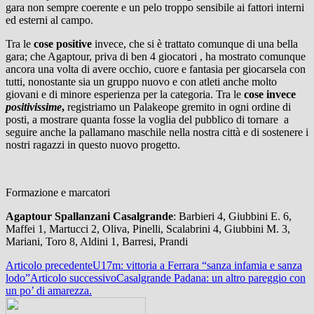
gara non sempre coerente e un pelo troppo sensibile ai fattori interni
ed esterni al campo.
Tra le
cose positive
invece, che si è trattato comunque di una bella
gara; che Agaptour, priva di ben 4 giocatori , ha mostrato comunque
ancora una volta di avere occhio, cuore e fantasia per giocarsela con
tutti, nonostante sia un gruppo nuovo e con atleti anche molto
giovani e di minore esperienza per la categoria. Tra le
cose invece
positivissime
,
registriamo un Palakeope gremito in ogni ordine di
posti, a mostrare quanta fosse la voglia del pubblico di tornare a
seguire anche la pallamano maschile nella nostra città e di sostenere i
nostri ragazzi in questo nuovo progetto.
Formazione e marcatori
Agaptour Spallanzani Casalgrande
: Barbieri 4, Giubbini E. 6,
Maffei 1, Martucci 2, Oliva, Pinelli, Scalabrini 4, Giubbini M. 3,
Mariani, Toro 8, Aldini 1, Barresi, Prandi
Navigazione
Articolo precedente
U17m: vittoria a Ferrara “sanza infamia e sanza
lodo”
Articolo successivo
Casalgrande Padana: un altro pareggio con
articolo
un po’ di amarezza.