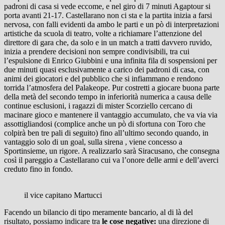
padroni di casa si vede eccome, e nel giro di 7 minuti Agaptour si
porta avanti 21-17. Castellarano non ci sta e la partita inizia a farsi
nervosa, con falli evidenti da ambo le parti e un pò di interpretazioni
artistiche da scuola di teatro, volte a richiamare l’attenzione del
direttore di gara che, da solo e in un match a tratti davvero ruvido,
inizia a prendere decisioni non sempre condivisibili, tra cui
l’espulsione di Enrico Giubbini e una infinita fila di sospensioni per
due minuti quasi esclusivamente a carico dei padroni di casa, con
animi dei giocatori e del pubblico che si infiammano e rendono
torrida l’atmosfera del Palakeope. Pur costretti a giocare buona parte
della metà del secondo tempo in inferiorità numerica a causa delle
continue esclusioni, i ragazzi di mister Scorziello cercano di
macinare gioco e mantenere il vantaggio accumulato, che va via via
assottigliandosi (complice anche un pò di sfortuna con Toro che
colpirà ben tre pali di seguito) fino all’ultimo secondo quando, in
vantaggio solo di un goal, sulla sirena , viene concesso a
Sportinsieme, un rigore. A realizzarlo sarà Siracusano, che consegna
così il pareggio a Castellarano cui va l’onore delle armi e dell’averci
creduto fino in fondo.
il vice capitano Martucci
Facendo un bilancio di tipo meramente bancario, al di là del
risultato, possiamo indicare tra
le cose negative:
una direzione di