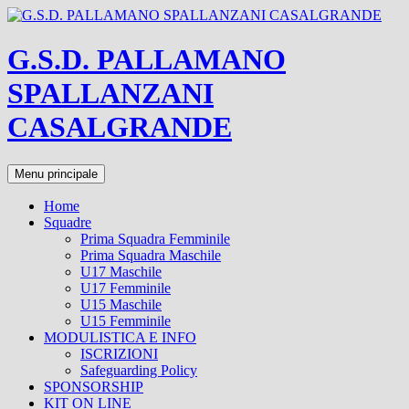
Vai
al
contenuto
G.S.D. PALLAMANO
SPALLANZANI
CASALGRANDE
Cerca
Menu principale
Home
Squadre
Prima Squadra Femminile
Prima Squadra Maschile
U17 Maschile
U17 Femminile
U15 Maschile
U15 Femminile
MODULISTICA E INFO
ISCRIZIONI
Safeguarding Policy
SPONSORSHIP
KIT ON LINE