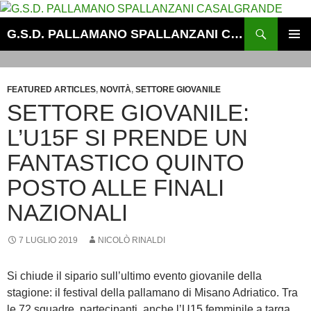
Vai
al
Cerca
G.S.D. PALLAMANO SPALLANZANI CASALGRANDE
contenuto
MENU
PRINCI
FEATURED ARTICLES
,
NOVITÀ
,
SETTORE GIOVANILE
SETTORE GIOVANILE:
L’U15F SI PRENDE UN
FANTASTICO QUINTO
POSTO ALLE FINALI
NAZIONALI
7 LUGLIO 2019
NICOLÒ RINALDI
Si chiude il sipario sull’ultimo evento giovanile della
stagione: il festival della pallamano di Misano Adriatico. Tra
le 72 squadre partecipanti, anche l’U15 femminile a targa