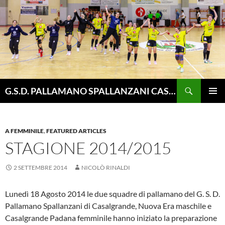
Vai
al
contenuto
Cerca
G.S.D. PALLAMANO SPALLANZANI CASALGRANDE
MENU
PRINCI
A FEMMINILE
,
FEATURED ARTICLES
STAGIONE 2014/2015
2 SETTEMBRE 2014
NICOLÒ RINALDI
Lunedì 18 Agosto 2014 le due squadre di pallamano del G. S. D.
Pallamano Spallanzani di Casalgrande, Nuova Era maschile e
Casalgrande Padana femminile hanno iniziato la preparazione