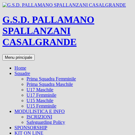
Vai
al
contenuto
G.S.D. PALLAMANO
SPALLANZANI
CASALGRANDE
Cerca
Menu principale
Home
Squadre
Prima Squadra Femminile
Prima Squadra Maschile
U17 Maschile
U17 Femminile
U15 Maschile
U15 Femminile
MODULISTICA E INFO
ISCRIZIONI
Safeguarding Policy
SPONSORSHIP
KIT ON LINE