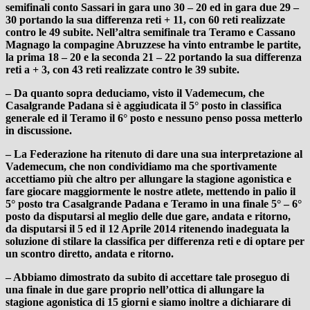
semifinali conto Sassari in gara uno
30 – 20 ed in gara due 29 –
30 portando la sua differenza reti + 11, con 60 reti realizzate
contro le 49 subite. Nell’altra semifinale tra Teramo e Cassano
Magnago la compagine Abruzzese ha vinto entrambe le partite,
la prima 18 – 20 e la seconda 21 – 22 portando la sua differenza
reti a + 3, con 43 reti realizzate contro le 39 subite.
–
Da quanto sopra deduciamo, visto il Vademecum, che
Casalgrande Padana si è aggiudicata il 5° posto in classifica
generale ed il Teramo il 6° posto e nessuno penso possa metterlo
in discussione.
–
La Federazione ha ritenuto di dare una sua interpretazione al
Vademecum, che non condividiamo ma che sportivamente
accettiamo più che altro per allungare la stagione agonistica e
fare giocare maggiormente le nostre atlete, mettendo in palio il
5° posto tra Casalgrande Padana e Teramo in una finale 5° – 6°
posto da disputarsi al meglio delle due gare, andata e ritorno,
da disputarsi il 5 ed il 12 Aprile 2014 ritenendo inadeguata la
soluzione di stilare la classifica per differenza reti e di optare per
un scontro diretto, andata e ritorno.
–
Abbiamo dimostrato da subito di accettare tale proseguo di
una finale in due gare proprio nell’ottica di allungare la
stagione agonistica di 15 giorni e siamo inoltre a dichiarare di