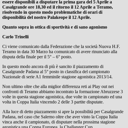
essere disponibili a disputare la prima gara del 5 Aprile a
Casalgrande ore 18,30 ed il ritorno il 12 Aprile a Teramo,
risolvendo in questo modo problematiche di orari di
disponibilità del nostro Palakeope il 12 Aprile.
Quanto sopra in ottica di sportività e di sano agonismo
Carlo Trinelli
Ci viene comunicato dalla Federazione che la società Nuova H.F.
Teramo in data 30 Marzo ha comunicato di avere rinunciato alla
disputa della finale per il 5° – 6° posto.
In questo modo ancora di più è sancito il piazzamento di
Casalgrande Padana al 5° posto in classifica del campionato
Nazionale di serie A1 femminile stagione agonistica 2013/14.
Non ultimo oltre che alla miglior differenza reti ai Play out nei
confronti di Teramo abbiamo incontrato la formazione Abruzzese 3
volte in questa stagione agonistica, due volte in campionato ed una
volta in Coppa Italia vincendo 2 delle 3 partite disputate.
Alla luce di detto piazzamento si apre la possibilità per Casalgrande
Padana, nel caso che Salerno oltre che aver vinto la Coppa Italia
vinca anche il campionato, di disputare nella prossima stagione
agonistica una Coppa Europea, la Challanger Cup.