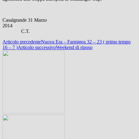
Casalgrande 31 Marzo
2014
C.T.
Navigazione
Articolo precedente
Nuova Era – Farmigea 32 – 23 ( primo tempo
16 – 7 )
Articolo successivo
Weekend di riposo
articolo