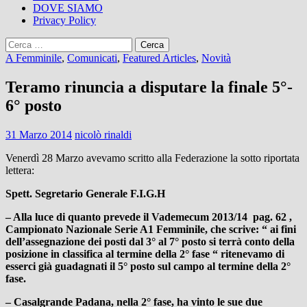
DOVE SIAMO
Privacy Policy
Ricerca
per:
A Femminile
,
Comunicati
,
Featured Articles
,
Novità
Teramo rinuncia a disputare la finale 5°-
6° posto
31 Marzo 2014
nicolò rinaldi
Venerdì 28 Marzo avevamo scritto alla Federazione la sotto riportata
lettera:
Spett. Segretario Generale F.I.G.H
– Alla luce di quanto prevede il Vademecum 2013/14 pag. 62 ,
Campionato Nazionale Serie A1 Femminile, che scrive: “
ai fini
dell’assegnazione dei posti dal 3° al 7° posto si terrà conto della
posizione in classifica al termine della 2° fase “
ritenevamo di
esserci già guadagnati il 5° posto sul campo al termine della 2°
fase.
–
Casalgrande Padana, nella 2° fase, ha vinto le sue due