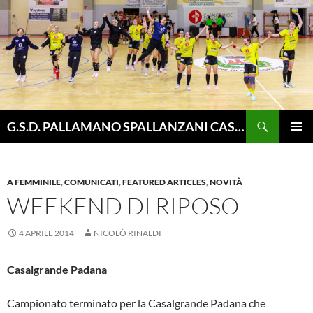
Vai
al
contenuto
Cerca
G.S.D. PALLAMANO SPALLANZANI CASALGRANDE
MENU
PRINCI
A FEMMINILE
,
COMUNICATI
,
FEATURED ARTICLES
,
NOVITÀ
WEEKEND DI RIPOSO
4 APRILE 2014
NICOLÒ RINALDI
Casalgrande Padana
Campionato terminato per la Casalgrande Padana che