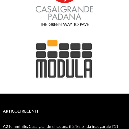
ARTICOLI RECENTI
A2 femminile, Casalgrande si raduna il 24/8. Sfida inaugurale l’11