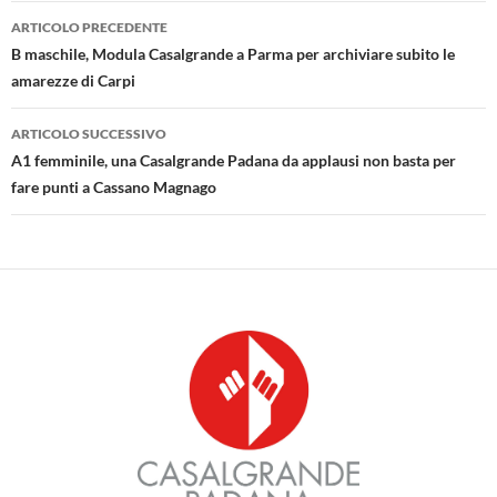
Navigazione
ARTICOLO PRECEDENTE
articolo
B maschile, Modula Casalgrande a Parma per archiviare subito le
amarezze di Carpi
ARTICOLO SUCCESSIVO
A1 femminile, una Casalgrande Padana da applausi non basta per
fare punti a Cassano Magnago