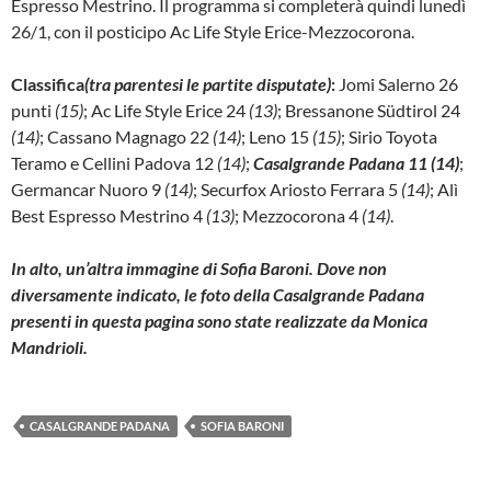
Espresso Mestrino. Il programma si completerà quindi lunedì
26/1, con il posticipo Ac Life Style Erice-Mezzocorona.
Classifica
(tra parentesi le partite disputate)
:
Jomi Salerno 26
punti
(15)
; Ac Life Style Erice 24
(13)
; Bressanone Südtirol 24
(14)
; Cassano Magnago 22
(14)
; Leno 15
(15)
; Sirio Toyota
Teramo e Cellini Padova 12
(14)
;
Casalgrande Padana 11 (14)
;
Germancar Nuoro 9
(14)
; Securfox Ariosto Ferrara 5
(14)
; Alì
Best Espresso Mestrino 4
(13)
; Mezzocorona 4
(14)
.
In alto, un’altra immagine di Sofia Baroni. Dove non
diversamente indicato, le foto della Casalgrande Padana
presenti in questa pagina sono state realizzate da Monica
Mandrioli.
CASALGRANDE PADANA
SOFIA BARONI