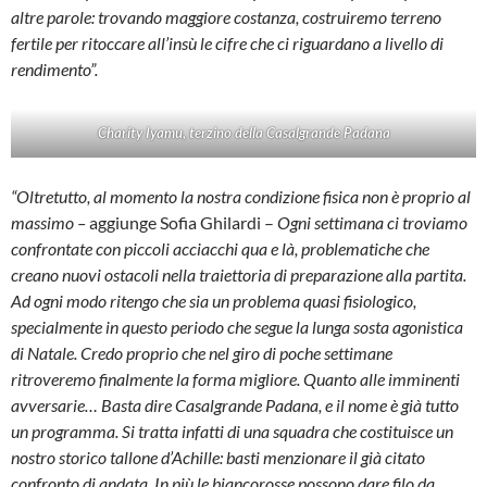
altre parole: trovando maggiore costanza, costruiremo terreno
fertile per ritoccare all’insù le cifre che ci riguardano a livello di
rendimento”.
Charity Iyamu, terzino della Casalgrande Padana
“Oltretutto, al momento la nostra condizione fisica non è proprio al
massimo –
aggiunge Sofia Ghilardi –
Ogni settimana ci troviamo
confrontate con piccoli acciacchi qua e là, problematiche che
creano nuovi ostacoli nella traiettoria di preparazione alla partita.
Ad ogni modo ritengo che sia un problema quasi fisiologico,
specialmente in questo periodo che segue la lunga sosta agonistica
di Natale. Credo proprio che nel giro di poche settimane
ritroveremo finalmente la forma migliore. Quanto alle imminenti
avversarie… Basta dire Casalgrande Padana, e il nome è già tutto
un programma. Si tratta infatti di una squadra che costituisce un
nostro storico tallone d’Achille: basti menzionare il già citato
confronto di andata. In più le biancorosse possono dare filo da