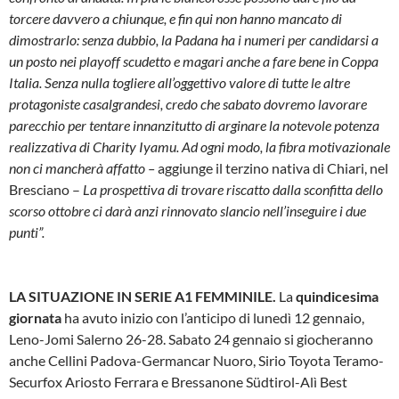
torcere davvero a chiunque, e fin qui non hanno mancato di
dimostrarlo: senza dubbio, la Padana ha i numeri per candidarsi a
un posto nei playoff scudetto e magari anche a fare bene in Coppa
Italia. Senza nulla togliere all’oggettivo valore di tutte le altre
protagoniste casalgrandesi, credo che sabato dovremo lavorare
parecchio per tentare innanzitutto di arginare la notevole potenza
realizzativa di Charity Iyamu. Ad ogni modo, la fibra motivazionale
non ci mancherà affatto –
aggiunge il terzino nativa di Chiari, nel
Bresciano –
La prospettiva di trovare riscatto dalla sconfitta dello
scorso ottobre ci darà anzi rinnovato slancio nell’inseguire i due
punti”.
LA SITUAZIONE IN SERIE A1 FEMMINILE.
La
quindicesima
giornata
ha avuto inizio con l’anticipo di lunedì 12 gennaio,
Leno-Jomi Salerno 26-28. Sabato 24 gennaio si giocheranno
anche Cellini Padova-Germancar Nuoro, Sirio Toyota Teramo-
Securfox Ariosto Ferrara e Bressanone Südtirol-Alì Best