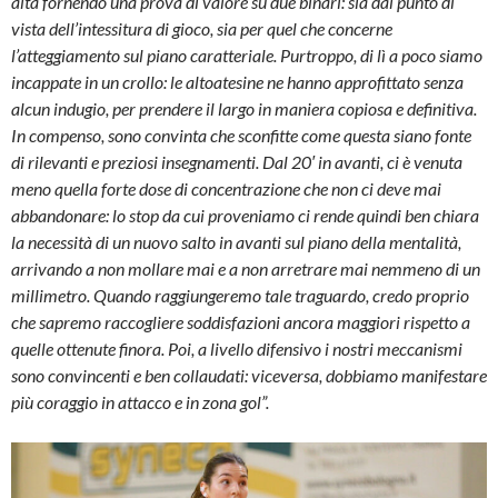
alta fornendo una prova di valore su due binari: sia dal punto di
vista dell’intessitura di gioco, sia per quel che concerne
l’atteggiamento sul piano caratteriale. Purtroppo, di lì a poco siamo
incappate in un crollo: le altoatesine ne hanno approfittato senza
alcun indugio, per prendere il largo in maniera copiosa e definitiva.
In compenso, sono convinta che sconfitte come questa siano fonte
di rilevanti e preziosi insegnamenti. Dal 20′ in avanti, ci è venuta
meno quella forte dose di concentrazione che non ci deve mai
abbandonare: lo stop da cui proveniamo ci rende quindi ben chiara
la necessità di un nuovo salto in avanti sul piano della mentalità,
arrivando a non mollare mai e a non arretrare mai nemmeno di un
millimetro. Quando raggiungeremo tale traguardo, credo proprio
che sapremo raccogliere soddisfazioni ancora maggiori rispetto a
quelle ottenute finora. Poi, a livello difensivo i nostri meccanismi
sono convincenti e ben collaudati: viceversa, dobbiamo manifestare
più coraggio in attacco e in zona gol”.