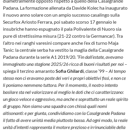
diametralmente opposto rispetto a quello della Casalgrande
Padana. La formazione allenata da Davide Kolec ha inaugurato
il nuovo anno solare con un ampio successo casalingo sulla
Securfox Ariosto Ferrara, poi sabato scorso 17 gennaio le
insubriche hanno espugnato il pala Polivalente di Nuoro sia
pure di strettissima misura (21-22 contro la Germancar). Tra
l’altro nei ranghi varesini compare anche l’ex di turno Maja
Tanic: la centrale serba ha vestito la maglia della Casalgrande
Padana durante la serie A1 2019/20.
“Fin dall’estate, avevamo
immaginato una stagione 2025/26 ricca di buoni risultati per noi
–
spiega il terzino amaranto
Sofia Ghilardi
, classe ’99 –
Al tempo
stesso non ci eravamo poste dei veri e propri obiettivi fissi, e non ce
li poniamo nemmeno tuttora. Per il momento, il nostro intento
basilare sta nel valorizzare al meglio le doti che ci caratterizzano:
un gioco veloce e aggressivo, ma anche e soprattutto un reale spirito
di gruppo. Non siamo una squadra con chissà quali nomi
altisonanti: e per giunta, condividiamo con la Casalgrande Padana
il fatto di avere un’età media piuttosto bassa. Ad ogni modo, la reale
unità d’intenti rappresenta il motore prezioso e irrinunciabile della