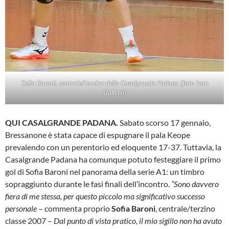
Sofia Baroni, centrale/terzino della Casalgrande Padana (foto Ivan
Galletti)
QUI CASALGRANDE PADANA.
Sabato scorso 17 gennaio,
Bressanone è stata capace di espugnare il pala Keope
prevalendo con un perentorio ed eloquente 17-37. Tuttavia, la
Casalgrande Padana ha comunque potuto festeggiare il primo
gol di Sofia Baroni nel panorama della serie A1: un timbro
sopraggiunto durante le fasi finali dell’incontro.
“Sono davvero
fiera di me stessa, per questo piccolo ma significativo successo
personale
– commenta proprio
Sofia Baroni
, centrale/terzino
classe 2007 –
Dal punto di vista pratico, il mio sigillo non ha avuto