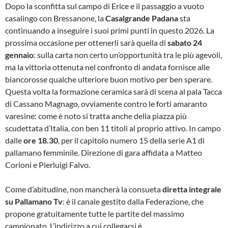
Dopo la sconfitta sul campo di Erice e il passaggio a vuoto
casalingo con Bressanone, la
Casalgrande Padana
sta
continuando a inseguire i suoi primi punti in questo 2026. La
prossima occasione per ottenerli sarà quella di
sabato 24
gennaio
: sulla carta non certo un’opportunità tra le più agevoli,
ma la vittoria ottenuta nel confronto di andata fornisce alle
biancorosse qualche ulteriore buon motivo per ben sperare.
Questa volta la formazione ceramica sarà di scena al pala Tacca
di Cassano Magnago, ovviamente contro le forti amaranto
varesine: come è noto si tratta anche della piazza più
scudettata d’Italia, con ben 11 titoli al proprio attivo. In campo
dalle
ore 18.30
, per il capitolo numero 15 della serie A1 di
pallamano femminile. Direzione di gara affidata a Matteo
Corioni e Pierluigi Falvo.
Come d’abitudine, non mancherà la consueta
diretta integrale
su Pallamano Tv
: è il canale gestito dalla Federazione, che
propone gratuitamente tutte le partite del massimo
campionato. L’indirizzo a cui collegarsi è