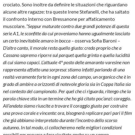
crociato. Sono inoltre da definire le situazioni che riguardano
alcune altre ragazze: tra queste Irene Stefanelli, che ha saltato
il confronto interno con Bressanone per affaticamento
muscolare.
“Seppur maturate contro due grandi potenze di questa
serie A1, le sconfitte da cui proveniamo hanno ugualmente lasciato
un certo inevitabile amaro in bocca –
osserva Sofia Baroni –
D’altro canto, il morale resta quello giusto: credo proprio che a
Cassano sapremo riporre sul parquet quella grinta e quella lucidità
di cui siamo capaci. L’attuale 4° posto delle amaranto varesine non
rappresenta affatto una sorpresa: stiamo infatti parlando di una
realtà veramente forte in ogni zona del campo, un organico che è in
grado di ambire a orizzonti di notevole gloria sia in Coppa Italia sia
nel contesto del campionato. Per quel che ci riguarda, ritengo che la
parola chiave stia in un termine che ho già citato poc’anzi: coraggio.
All’andata siamo riuscite a trovare il coraggio giusto per costruire
una prova corale e vincente: ora, bisognerà replicare pari pari il film
che già abbiamo interpretato durante l’incontro dello scorso
autunno. In tal modo, ci collocheremo nelle migliori condizioni
possibili per provare a fare risultato anche su un campo