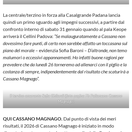
La centrale/terzino in forza alla Casalgrande Padana lancia
quindi un primo sguardo agli impegni successivi, a partire dal
confronto interno di sabato 31 gennaio quando al pala Keope
arriverà il Cellini Padova:
“Se malauguratamente a Cassano non
dovessimo fare punti, di certo non sarebbe affatto un toccasana sul
piano del morale
– evidenzia Sofia Baroni –
D’altronde, non temo
malumori o eccessivi appannamenti. Ho infatti buone ragioni per
prevedere che da lunedì 26 torneremo ad allenarci con il piglio e la
costanza di sempre, indipendentemente dal risultato che scaturirà a
Cassano Magnago”.
Il terzino amaranto Sofia Ghilardi (foto pagina Fb Pallamano Cassano
Magnago)
QUI CASSANO MAGNAGO.
Dal punto di vista dei meri
risultati, il 2026 di Cassano Magnago è iniziato in modo