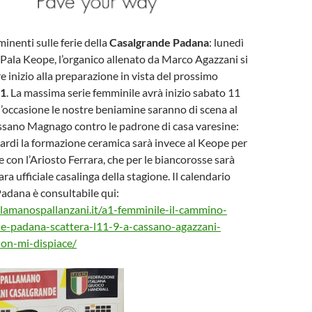
minenti sulle ferie della
Casalgrande Padana
: lunedì
l Pala Keope, l’organico allenato da Marco Agazzani si
e inizio alla preparazione in vista del prossimo
1
. La massima serie femminile avrà inizio sabato 11
l’occasione le nostre beniamine saranno di scena al
ssano Magnago contro le padrone di casa varesine:
 tardi la formazione ceramica sarà invece al Keope per
e con l’Ariosto Ferrara, che per le biancorosse sarà
ra ufficiale casalinga della stagione. Il calendario
adana è consultabile qui:
lamanospallanzani.it/a1-femminile-il-cammino-
de-padana-scattera-l11-9-a-cassano-agazzani-
on-mi-dispiace/