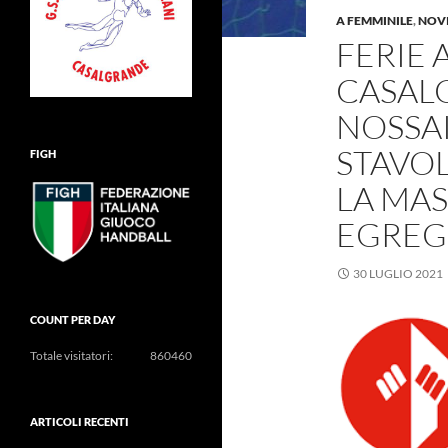
A FEMMINILE
,
NOV
FERIE 
CASALG
NOSSAI
STAVO
FIGH
LA MAS
EGREG
30 LUGLIO 2021
COUNT PER DAY
Totale visitatori:
860460
ARTICOLI RECENTI