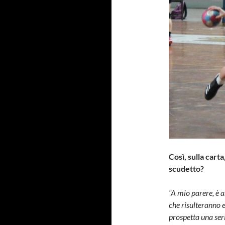
Così, sulla cart
scudetto?
“A mio parere, è 
che risulteranno e
prospetta una seri