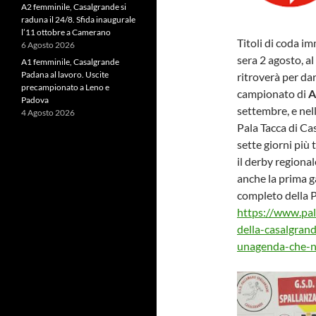
A2 femminile, Casalgrande si
raduna il 24/8. Sfida inaugurale
l’11 ottobre a Camerano
Titoli di coda im
6 Agosto 2026
sera 2 agosto, a
A1 femminile, Casalgrande
Padana al lavoro. Uscite
ritroverà per dar
precampionato a Leno e
campionato di
A
Padova
settembre, e nel
4 Agosto 2026
Pala Tacca di Ca
sette giorni più
il derby regional
anche la prima ga
completo della P
https://www.pal
della-casalgran
unagenda-che-n