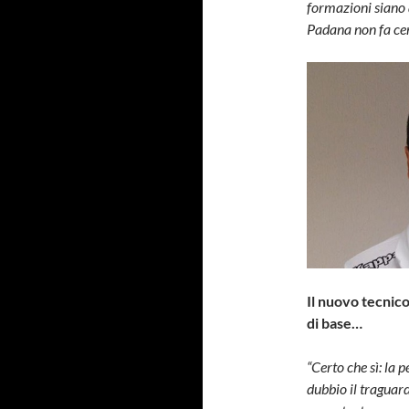
formazioni siano a
Padana non fa cer
Il nuovo tecnic
di base…
“Certo che sì: la
dubbio il traguard