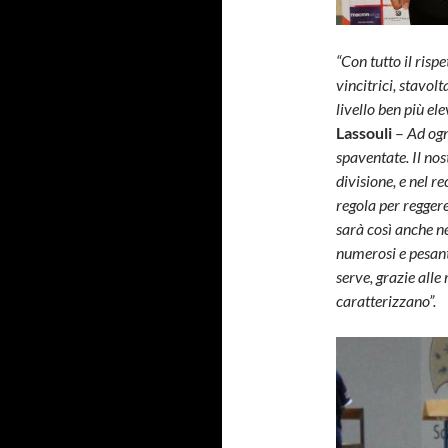
“Con tutto il risp
vincitrici, stavol
livello ben più el
Lassouli
–
Ad ogn
spaventate. Il nos
divisione, e nel r
regola per reggere
sarà così anche n
numerosi e pesanti
serve, grazie alle
caratterizzano”.