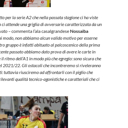
etto per la serie A2 che nella passata stagione ci ha viste
ta ci attende una griglia di avversarie caratterizzata da un
evato –
commenta l’ala casalgrandese
Nossaiba
i modo, non abbiamo alcun valido motivo per esserne
tro gruppo è infatti abituato al palcoscenico della prima
ecente passato abbiamo dato prova di avere le carte in
 il ritmo dell’A1 in modo più che egregio: sono sicura che
el 2021/22. Gli ostacoli che incontreremo si riveleranno
: tuttavia riusciremo ad affrontarli con il piglio che
 rilevanti qualità tecnico-agonistiche e caratteriali che ci