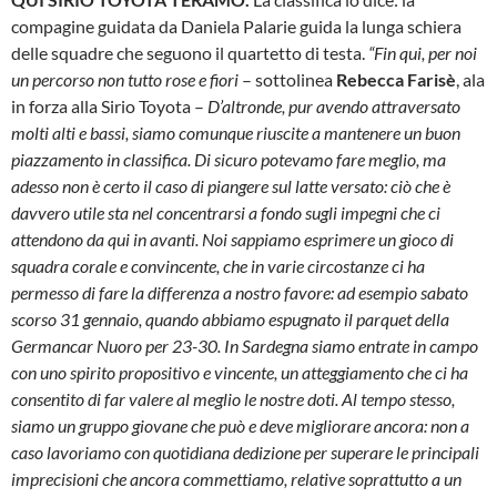
compagine guidata da Daniela Palarie guida la lunga schiera
delle squadre che seguono il quartetto di testa.
“Fin qui, per noi
un percorso non tutto rose e fiori
– sottolinea
Rebecca Farisè
, ala
in forza alla Sirio Toyota –
D’altronde, pur avendo attraversato
molti alti e bassi, siamo comunque riuscite a mantenere un buon
piazzamento in classifica. Di sicuro potevamo fare meglio, ma
adesso non è certo il caso di piangere sul latte versato: ciò che è
davvero utile sta nel concentrarsi a fondo sugli impegni che ci
attendono da qui in avanti. Noi sappiamo esprimere un gioco di
squadra corale e convincente, che in varie circostanze ci ha
permesso di fare la differenza a nostro favore: ad esempio sabato
scorso 31 gennaio, quando abbiamo espugnato il parquet della
Germancar Nuoro per 23-30. In Sardegna siamo entrate in campo
con uno spirito propositivo e vincente, un atteggiamento che ci ha
consentito di far valere al meglio le nostre doti. Al tempo stesso,
siamo un gruppo giovane che può e deve migliorare ancora: non a
caso lavoriamo con quotidiana dedizione per superare le principali
imprecisioni che ancora commettiamo, relative soprattutto a un