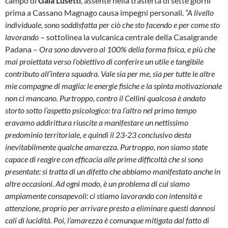
campo di
Gaia Lusetti
, assente nella trasferta di sette giorni
prima a Cassano Magnago causa impegni personali.
“A livello
individuale, sono soddisfatta per ciò che sto facendo e per come sto
lavorando
– sottolinea la vulcanica centrale della Casalgrande
Padana –
Ora sono davvero al 100% della forma fisica, e più che
mai proiettata verso l’obiettivo di conferire un utile e tangibile
contributo all’intera squadra. Vale sia per me, sia per tutte le altre
mie compagne di maglia: le energie fisiche e la spinta motivazionale
non ci mancano. Purtroppo, contro il Cellini qualcosa è andato
storto sotto l’aspetto psicologico: tra l’altro nel primo tempo
eravamo addirittura riuscite a manifestare un nettissimo
predominio territoriale, e quindi il 23-23 conclusivo desta
inevitabilmente qualche amarezza. Purtroppo, non siamo state
capace di reagire con efficacia alle prime difficoltà che si sono
presentate: si tratta di un difetto che abbiamo manifestato anche in
altre occasioni. Ad ogni modo, è un problema di cui siamo
ampiamente consapevoli: ci stiamo lavorando con intensità e
attenzione, proprio per arrivare presto a eliminare questi dannosi
cali di lucidità. Poi, l’amarezza è comunque mitigata dal fatto di