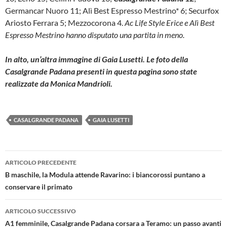
Germancar Nuoro 11; Alì Best Espresso Mestrino* 6; Securfox
Ariosto Ferrara 5; Mezzocorona 4.
Ac Life Style Erice e Alì Best
Espresso Mestrino hanno disputato una partita in meno.
In alto, un’altra immagine di Gaia Lusetti. Le foto della
Casalgrande Padana presenti in questa pagina sono state
realizzate da Monica Mandrioli.
CASALGRANDE PADANA
GAIA LUSETTI
Navigazione
ARTICOLO PRECEDENTE
articolo
B maschile, la Modula attende Ravarino: i biancorossi puntano a
conservare il primato
ARTICOLO SUCCESSIVO
A1 femminile, Casalgrande Padana corsara a Teramo: un passo avanti