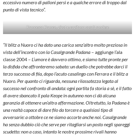
eccessivo numero di palloni persi e a qualche errore di troppo dal
punto di vista tecnico”.
Francesca Franco, pivot e capitana casalgrandese
“Il blitz a Nuoro ci ha dato una carica senz’altro molto preziosa in
vista dell’incontro con la Casalgrande Padana
– aggiunge l’ala
classe 2004 –
L’umore è davvero ottimo, e siamo tutte pronte per
la disfida che affronteremo sabato: un duello che potrebbe darci il
terzo successo di fila, dopo l’acuto casalingo con Ferrara e il blitz a
Nuoro. Per quanto ci riguarda, nessuna rilassatezza legata al
successo nel confronto di andata: ogni partita fa storia a sè, e il fatto
di avere sbancato il pala Keope in autunno non ci dà alcuna
garanzia di ottenere un’altra affermazione. OItretutto, la Padana è
una realtà capace di dare filo da torcere a qualsiasi tipo di
avversarie: a ottobre ce ne siamo accorte anche noi. Casalgrande
ha senza dubbio ciò che serve per ritagliarsi un posto negli spareggi
scudetto: non a caso, intanto le nostre prossime rivali hanno