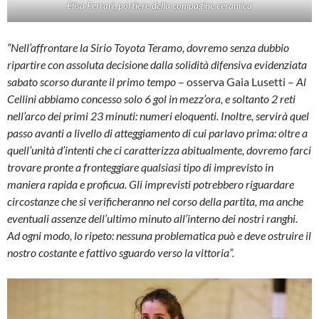
Elisa Ferrari, portiere della compagine ceramica
“Nell’affrontare la Sirio Toyota Teramo, dovremo senza dubbio
ripartire con assoluta decisione dalla solidità difensiva evidenziata
sabato scorso durante il primo tempo
– osserva Gaia Lusetti –
Al
Cellini abbiamo concesso solo 6 gol in mezz’ora, e soltanto 2 reti
nell’arco dei primi 23 minuti: numeri eloquenti. Inoltre, servirà quel
passo avanti a livello di atteggiamento di cui parlavo prima: oltre a
quell’unità d’intenti che ci caratterizza abitualmente, dovremo farci
trovare pronte a fronteggiare qualsiasi tipo di imprevisto in
maniera rapida e proficua. Gli imprevisti potrebbero riguardare
circostanze che si verificheranno nel corso della partita, ma anche
eventuali assenze dell’ultimo minuto all’interno dei nostri ranghi.
Ad ogni modo, lo ripeto: nessuna problematica può e deve ostruire il
nostro costante e fattivo sguardo verso la vittoria”.