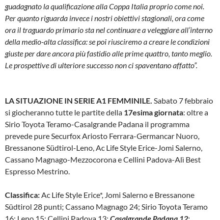
guadagnato la qualificazione alla Coppa Italia proprio come noi.
Per quanto riguarda invece i nostri obiettivi stagionali, ora come
ora il traguardo primario sta nel continuare a veleggiare all’interno
della medio-alta classifica: se poi riusciremo a creare le condizioni
giuste per dare ancora più fastidio alle prime quattro, tanto meglio.
Le prospettive di ulteriore successo non ci spaventano affatto”.
LA SITUAZIONE IN SERIE A1 FEMMINILE.
Sabato 7 febbraio
si giocheranno tutte le partite della
17esima giornata
: oltre a
Sirio Toyota Teramo-Casalgrande Padana il programma
prevede pure Securfox Ariosto Ferrara-Germancar Nuoro,
Bressanone Südtirol-Leno, Ac Life Style Erice-Jomi Salerno,
Cassano Magnago-Mezzocorona e Cellini Padova-Alì Best
Espresso Mestrino.
Classifica:
Ac Life Style Erice*, Jomi Salerno e Bressanone
Südtirol 28 punti; Cassano Magnago 24; Sirio Toyota Teramo
16; Leno 15; Cellini Padova 13;
Casalgrande Padana 12
;