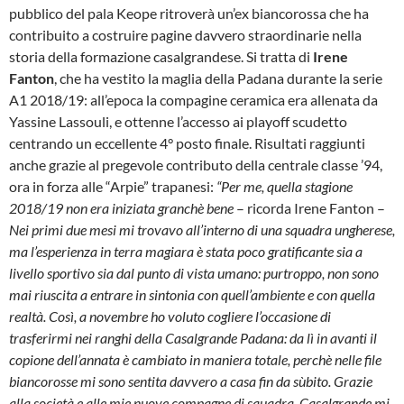
pubblico del pala Keope ritroverà un’ex biancorossa che ha
contribuito a costruire pagine davvero straordinarie nella
storia della formazione casalgrandese. Si tratta di
Irene
Fanton
, che ha vestito la maglia della Padana durante la serie
A1 2018/19: all’epoca la compagine ceramica era allenata da
Yassine Lassouli, e ottenne l’accesso ai playoff scudetto
centrando un eccellente 4° posto finale. Risultati raggiunti
anche grazie al pregevole contributo della centrale classe ’94,
ora in forza alle “Arpie” trapanesi:
“Per me, quella stagione
2018/19 non era iniziata granchè bene
– ricorda Irene Fanton –
Nei primi due mesi mi trovavo all’interno di una squadra ungherese,
ma l’esperienza in terra magiara è stata poco gratificante sia a
livello sportivo sia dal punto di vista umano: purtroppo, non sono
mai riuscita a entrare in sintonia con quell’ambiente e con quella
realtà. Così, a novembre ho voluto cogliere l’occasione di
trasferirmi nei ranghi della Casalgrande Padana: da lì in avanti il
copione dell’annata è cambiato in maniera totale, perchè nelle file
biancorosse mi sono sentita davvero a casa fin da sùbito. Grazie
alla società e alle mie nuove compagne di squadra, Casalgrande mi