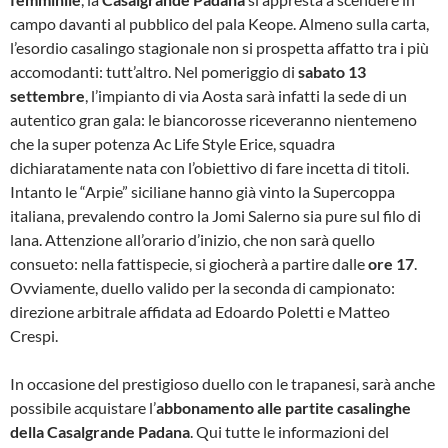
campo davanti al pubblico del pala Keope. Almeno sulla carta,
l’esordio casalingo stagionale non si prospetta affatto tra i più
accomodanti: tutt’altro. Nel pomeriggio di
sabato 13
settembre
, l’impianto di via Aosta sarà infatti la sede di un
autentico gran gala: le biancorosse riceveranno nientemeno
che la super potenza Ac Life Style Erice, squadra
dichiaratamente nata con l’obiettivo di fare incetta di titoli.
Intanto le “Arpie” siciliane hanno già vinto la Supercoppa
italiana, prevalendo contro la Jomi Salerno sia pure sul filo di
lana. Attenzione all’orario d’inizio, che non sarà quello
consueto: nella fattispecie, si giocherà a partire dalle
ore 17
.
Ovviamente, duello valido per la seconda di campionato:
direzione arbitrale affidata ad Edoardo Poletti e Matteo
Crespi.
In occasione del prestigioso duello con le trapanesi, sarà anche
possibile acquistare l’
abbonamento alle partite casalinghe
della Casalgrande Padana
. Qui tutte le informazioni del