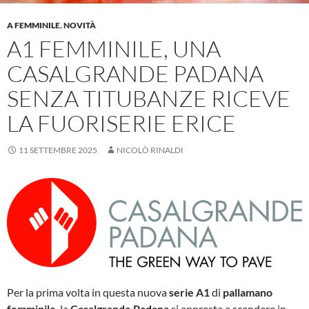
A FEMMINILE
,
NOVITÀ
A1 FEMMINILE, UNA
CASALGRANDE PADANA
SENZA TITUBANZE RICEVE
LA FUORISERIE ERICE
11 SETTEMBRE 2025
NICOLÒ RINALDI
Per la prima volta in questa nuova
serie A1
di
pallamano
femminile
, la
Casalgrande Padana
si appresta a scendere in