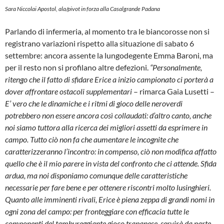
Sara Niccolai Apostol, ala/pivot in forza alla Casalgrande Padana
Parlando di infermeria, al momento tra le biancorosse non si
registrano variazioni rispetto alla situazione di sabato 6
settembre: ancora assente la lungodegente Emma Baroni, ma
per il resto non si profilano altre defezioni.
“Personalmente,
ritengo che il fatto di sfidare Erice a inizio campionato ci porterà a
dover affrontare ostacoli supplementari
– rimarca Gaia Lusetti –
E’ vero che le dinamiche e i ritmi di gioco delle neroverdi
potrebbero non essere ancora così collaudati: d’altro canto, anche
noi siamo tuttora alla ricerca dei migliori assetti da esprimere in
campo. Tutto ciò non fa che aumentare le incognite che
caratterizzeranno l’incontro: in compenso, ciò non modifica affatto
quello che è il mio parere in vista del confronto che ci attende. Sfida
ardua, ma noi disponiamo comunque delle caratteristiche
necessarie per fare bene e per ottenere riscontri molto lusinghieri.
Quanto alle imminenti rivali, Erice è piena zeppa di grandi nomi in
ogni zona del campo: per fronteggiare con efficacia tutte le
componenti del tambureggiante gioco trapanese, servirà da parte