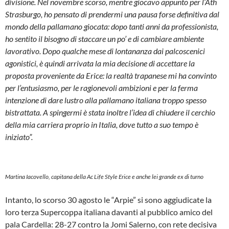
divisione. Nel novembre scorso, mentre giocavo appunto per l’Ath
Strasburgo, ho pensato di prendermi una pausa forse definitiva dal
mondo della pallamano giocata: dopo tanti anni da professionista,
ho sentito il bisogno di staccare un po’ e di cambiare ambiente
lavorativo. Dopo qualche mese di lontananza dai palcoscenici
agonistici, è quindi arrivata la mia decisione di accettare la
proposta proveniente da Erice: la realtà trapanese mi ha convinto
per l’entusiasmo, per le ragionevoli ambizioni e per la ferma
intenzione di dare lustro alla pallamano italiana troppo spesso
bistrattata. A spingermi è stata inoltre l’idea di chiudere il cerchio
della mia carriera proprio in Italia, dove tutto a suo tempo è
iniziato”.
Martina Iacovello, capitana della Ac Life Style Erice e anche lei grande ex di turno
Intanto, lo scorso 30 agosto le “Arpie” si sono aggiudicate la
loro terza Supercoppa italiana davanti al pubblico amico del
pala Cardella: 28-27 contro la Jomi Salerno, con rete decisiva