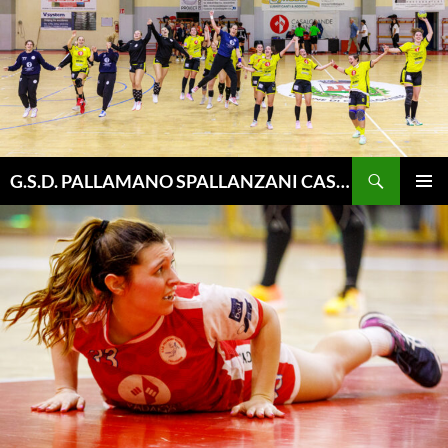
Vai
al
contenuto
Cerca
G.S.D. PALLAMANO SPALLANZANI CASALGRANDE
MENU
PRINCI