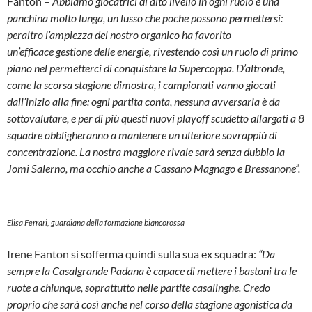
Fanton –
Abbiamo giocatrici di alto livello in ogni ruolo e una
panchina molto lunga, un lusso che poche possono permettersi:
peraltro l’ampiezza del nostro organico ha favorito
un’efficace gestione delle energie, rivestendo così un ruolo di primo
piano nel permetterci di conquistare la Supercoppa. D’altronde,
come la scorsa stagione dimostra, i campionati vanno giocati
dall’inizio alla fine: ogni partita conta, nessuna avversaria è da
sottovalutare, e per di più questi nuovi playoff scudetto allargati a 8
squadre obbligheranno a mantenere un ulteriore sovrappiù di
concentrazione. La nostra maggiore rivale sarà senza dubbio la
Jomi Salerno, ma occhio anche a Cassano Magnago e Bressanone”.
Elisa Ferrari, guardiana della formazione biancorossa
Irene Fanton si sofferma quindi sulla sua ex squadra:
“Da
sempre la Casalgrande Padana è capace di mettere i bastoni tra le
ruote a chiunque, soprattutto nelle partite casalinghe. Credo
proprio che sarà così anche nel corso della stagione agonistica da