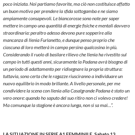
poco iniziata. Noi partiamo favorite, ma ciò non costituisce affatto
un buon motivo per prendere la sfida sottogamba e ne siamo
ampiamente consapevoli. Le biancorosse sono note per saper
mettere in campo una quantità di energie fisiche e mentali davvero
straordinaria: peraltro adesso devono pure sopperire alla
mancanza di Ilenia Furlanetto, e dunque penso proprio che
ciascuna di loro metterà in campo persino qualcosina in più.
Considerando il ruolo di basilare rilievo che Ilenia ha rivestito sul
campo in tutti questi anni, sicuramente la Padana avrà bisogno di
un periodo di adattamento per ridisegnare la propria struttura:
tuttavia, sono certa che le ragazze riusciranno a individuare un
nuovo equilibrio in modo brillante. A livello personale, per me
condividere la scena con Ilenia alla Casalgrande Padana è stato un
vero onore: quando ho saputo del suo ritiro non ci volevo credere!
Ma comunque la stagione è ancora lunga, non si sa mai…”.
LA SITUAZIONE IN SERIE A1 FEMMINILE. Sabato 13