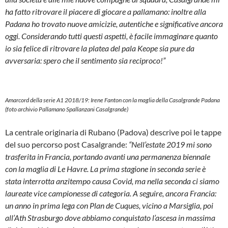
ha fatto ritrovare il piacere di giocare a pallamano: inoltre alla
Padana ho trovato nuove amicizie, autentiche e significative ancora
oggi. Considerando tutti questi aspetti, è facile immaginare quanto
io sia felice di ritrovare la platea del pala Keope sia pure da
avversaria: spero che il sentimento sia reciproco!”
Amarcord della serie A1 2018/19: Irene Fanton con la maglia della Casalgrande Padana
(foto archivio Pallamano Spallanzani Casalgrande)
La centrale originaria di Rubano (Padova) descrive poi le tappe
del suo percorso post Casalgrande:
“Nell’estate 2019 mi sono
trasferita in Francia, portando avanti una permanenza biennale
con la maglia di Le Havre. La prima stagione in seconda serie è
stata interrotta anzitempo causa Covid, ma nella seconda ci siamo
laureate vice campionesse di categoria. A seguire, ancora Francia:
un anno in prima lega con Plan de Cuques, vicino a Marsiglia, poi
all’Ath Strasburgo dove abbiamo conquistato l’ascesa in massima