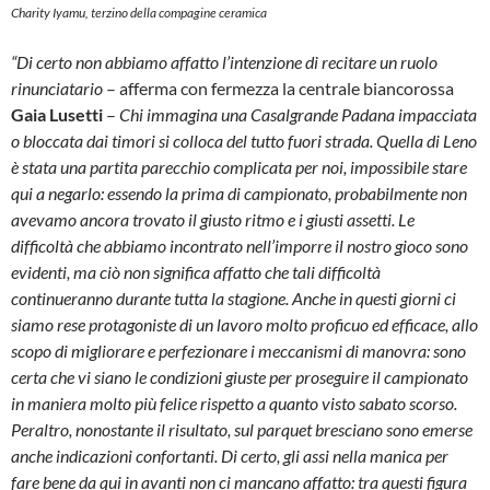
Charity Iyamu, terzino della compagine ceramica
“Di certo non abbiamo affatto l’intenzione di recitare un ruolo
rinunciatario
– afferma con fermezza la centrale biancorossa
Gaia Lusetti
–
Chi immagina una Casalgrande Padana impacciata
o bloccata dai timori si colloca del tutto fuori strada. Quella di Leno
è stata una partita parecchio complicata per noi, impossibile stare
qui a negarlo: essendo la prima di campionato, probabilmente non
avevamo ancora trovato il giusto ritmo e i giusti assetti. Le
difficoltà che abbiamo incontrato nell’imporre il nostro gioco sono
evidenti, ma ciò non significa affatto che tali difficoltà
continueranno durante tutta la stagione. Anche in questi giorni ci
siamo rese protagoniste di un lavoro molto proficuo ed efficace, allo
scopo di migliorare e perfezionare i meccanismi di manovra: sono
certa che vi siano le condizioni giuste per proseguire il campionato
in maniera molto più felice rispetto a quanto visto sabato scorso.
Peraltro, nonostante il risultato, sul parquet bresciano sono emerse
anche indicazioni confortanti. Di certo, gli assi nella manica per
fare bene da qui in avanti non ci mancano affatto: tra questi figura