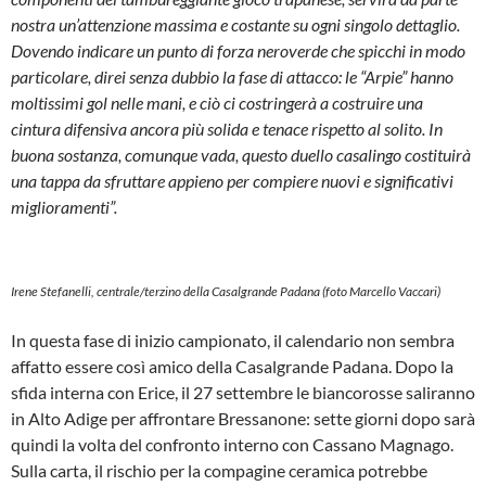
nostra un’attenzione massima e costante su ogni singolo dettaglio.
Dovendo indicare un punto di forza neroverde che spicchi in modo
particolare, direi senza dubbio la fase di attacco: le “Arpie” hanno
moltissimi gol nelle mani, e ciò ci costringerà a costruire una
cintura difensiva ancora più solida e tenace rispetto al solito. In
buona sostanza, comunque vada, questo duello casalingo costituirà
una tappa da sfruttare appieno per compiere nuovi e significativi
miglioramenti”.
Irene Stefanelli, centrale/terzino della Casalgrande Padana (foto Marcello Vaccari)
In questa fase di inizio campionato, il calendario non sembra
affatto essere così amico della Casalgrande Padana. Dopo la
sfida interna con Erice, il 27 settembre le biancorosse saliranno
in Alto Adige per affrontare Bressanone: sette giorni dopo sarà
quindi la volta del confronto interno con Cassano Magnago.
Sulla carta, il rischio per la compagine ceramica potrebbe